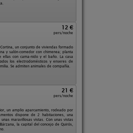
a.
12 €
pers/noche
 Cortina, un conjunto de viviendas formado
cina y salón-comedor con chimenea; planta
e ellas con cama-nido y el baño. La casa
odos los electrodomésticos y enseres de
familia. Se admiten animales de compañía.
21 €
pers/noche
rior, un amplio aparcamiento, rodeado por
amentos dispone de 2 habitaciones, una
unas maravillosas vistas. Con unas vistas
Bárzana, la capital del concejo de Quirós,
no.