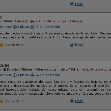
Email
II
en
Piloña
(Asturias)
a
16,2 km
de La Figar (Asturias)
completo
5 plazas
15 km de Oviedo
a, de piedra y madera para 5 personas, aislada en la montaña. Dispone d
oble y baño, en la buardilla cama de 1, 05. Tiene zona ajardinada con barba
Email
(1 comentario)
de Ire
en
El Palacio / Piñeres / Aller
(Asturias)
a
16,3 km
de La Figar (Asturia
completo
3 plazas
34 km de Oviedo
rural cerca de estaciones de esquí San Isidro y Fuentes de invierno en 
es una antigua casa de guardes en el entorno de un palacio del siglo XV
ural incomparable. Alejada del casco urbano pero con cercanía de tr
s zonas de ocio y restauración Zona turística en auge en la zona central de A
Email
(1 comentario)