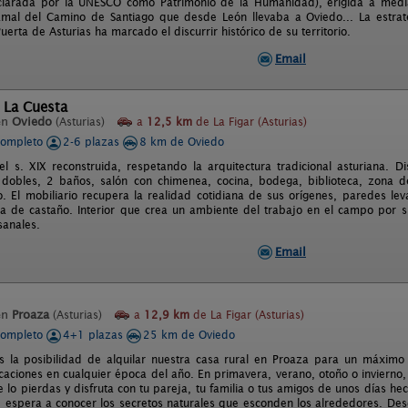
larada por la UNESCO como Patrimonio de la Humanidad), erigida a mediad
ramal del Camino de Santiago que desde León llevaba a Oviedo... La estrat
erta de Asturias ha marcado el discurrir histórico de su territorio.
Email
 La Cuesta
en
Oviedo
(Asturias)
a
12,5 km
de La Figar (Asturias)
completo
2-6 plazas
8 km de Oviedo
el s. XIX reconstruida, respetando la arquitectura tradicional asturiana. D
 dobles, 2 baños, salón con chimenea, cocina, bodega, biblioteca, zona de j
. El mobiliario recupera la realidad cotidiana de sus orígenes, paredes le
 de castaño. Interior que crea un ambiente del trabajo en el campo por s
sanales.
Email
en
Proaza
(Asturias)
a
12,9 km
de La Figar (Asturias)
completo
4+1 plazas
25 km de Oviedo
 la posibilidad de alquilar nuestra casa rural en Proaza para un máximo
aciones en cualquier época del año. En primavera, verano, otoño o invierno,
e lo pierdas y disfruta con tu pareja, tu familia o tus amigos de unos días hec
, espera a conocer los secretos naturales que esconden los alrededores. Des