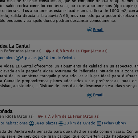
una casa de reciente construcción, que se compone de cuatro apartamento
o, salón cocina comedor con terraza, otro dos apartamentos (tipo duplex) 
 con terraza. Los apartametos estan situados en una finca de 1800 m2, con a
iedo, salida directa a la autovia A-66, muy comodo para poder desplazarse
blo pequeño y tranquilo donde podran descansar comodamente.
Email
dea La Gantal
en
Peñerudes
(Asturias)
a
6,8 km
de La Figar (Asturias)
completo
6 plazas
20 km de Oviedo
e Aldea La Gantal ofrecemos un alojamiento de calidad en un espectacula
nclavada en la pequeña aldea Asturiana de Peñerudes, situado en la zona ce
utará de un ambiente tranquilo y relajado, es el lugar ideal para disfrutar
a Gantal le propondremos planes adecuados a sus preferencias, rutas de 
visitar, actividades,... Disfrute de unos días de descanso en Asturias y venga
Email
Soñada
 en
Riosa
(Asturias)
a
7,3 km
de La Figar (Asturias)
por habitaciones
38+9 plazas
20 km de Oviedo
Fechas Libres
ada del Angliru está pensada para que usted se sienta como en casa. Con u
na serie de servicios de gran calidad que convierten cada habitación en