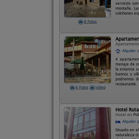
servicios son
montaña. Las
colchones es
8 Fotos
Apartament
Apartament
Alquiler 
4 apartamen
menaje de co
la estancia s
bancos y sil
podremos dis
restaurante.
8 Fotos
Video
Hotel Ruta
Hotel en
Po
Alquiler 
Situado en e
naturaleza (c