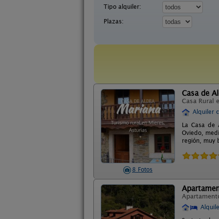
Tipo alquiler:
Plazas:
Casa de A
Casa Rural 
Alquiler 
La Casa de A
Oviedo, media
región, muy 
8 Fotos
Apartamen
Apartament
Alquil