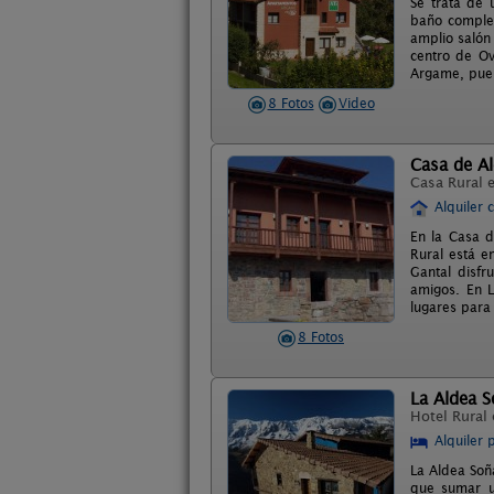
Se trata de 
baño complet
amplio salón
centro de Ov
Argame, pue
8 Fotos
Video
Casa de Al
Casa Rural 
Alquiler 
En la Casa d
Rural está e
Gantal disfr
amigos. En L
lugares para 
8 Fotos
La Aldea 
Hotel Rural
Alquiler 
La Aldea Soñ
que sumar u