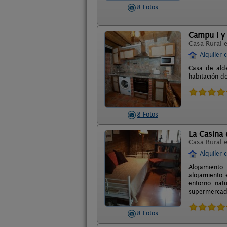
8 Fotos
Campu I y 
Casa Rural 
Alquiler 
Casa de alde
habitación d
8 Fotos
La Casina 
Casa Rural 
Alquiler 
Alojamiento 
alojamiento 
entorno nat
supermercado
8 Fotos