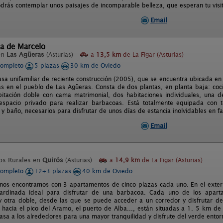
drás contemplar unos paisajes de incomparable belleza, que esperan tu visit
Email
a de Marcelo
en
Las Agüeras
(Asturias)
a
13,5 km
de La Figar (Asturias)
completo
5 plazas
30 km de Oviedo
sa unifamiliar de reciente construcción (2005), que se encuentra ubicada en
as en el pueblo de Las Agüeras. Consta de dos plantas, en planta baja: co
bitación doble con cama matrimonial, dos habitaciones individuales, una d
espacio privado para realizar barbacoas. Está totalmente equipada con t
 y baño, necesarios para disfrutar de unos días de estancia inolvidables en 
Email
os Rurales en
Quirós
(Asturias)
a
14,9 km
de La Figar (Asturias)
completo
12+3 plazas
40 km de Oviedo
o nos encontramos con 3 apartamentos de cinco plazas cada uno. En el exte
ardinada ideal para disfrutar de una barbacoa. Cada uno de los apart
y otra doble, desde las que se puede acceder a un corredor y disfrutar de 
, hacia el pico del Aramo, el puerto de Alba..., están situadas a 1. 5 km de 
casa a los alrededores para una mayor tranquilidad y disfrute del verde entor