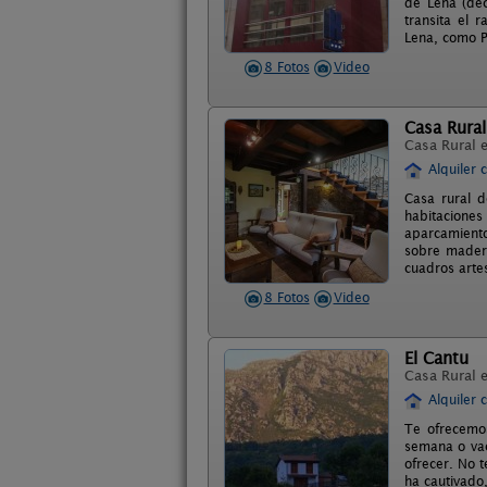
de Lena (dec
transita el 
Lena, como Pu
8 Fotos
Video
Casa Rural
Casa Rural 
Alquiler 
Casa rural d
habitaciones
aparcamiento
sobre madera
cuadros arte
8 Fotos
Video
El Cantu
Casa Rural 
Alquiler 
Te ofrecemos
semana o vac
ofrecer. No t
ha cautivado