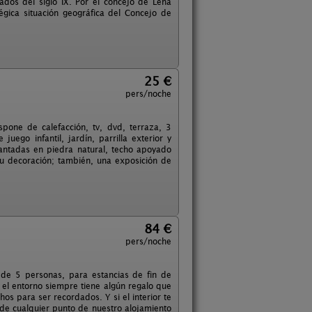
os del siglo IX. Por el concejo de Lena
égica situación geográfica del Concejo de
25 €
pers/noche
ispone de calefacción, tv, dvd, terraza, 3
uego infantil, jardín, parrilla exterior y
vantadas en piedra natural, techo apoyado
u decoración; también, una exposición de
84 €
pers/noche
 de 5 personas, para estancias de fin de
 el entorno siempre tiene algún regalo que
hos para ser recordados. Y si el interior te
de cualquier punto de nuestro alojamiento