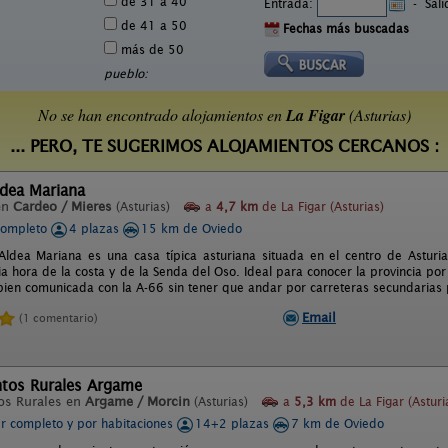
de 31 a 40
Entrada:
-
Sal
de 41 a 50
Fechas más buscadas
más de 50
pueblo:
No se han encontrado alojamientos en
La Figar
(Asturias)
... PERO, TE SUGERIMOS ALOJAMIENTOS CERCANOS :
ldea Mariana
en
Cardeo / Mieres
(Asturias)
a
4,7 km
de La Figar (Asturias)
completo
4 plazas
15 km de Oviedo
ldea Mariana es una casa típica asturiana situada en el centro de Astur
 hora de la costa y de la Senda del Oso. Ideal para conocer la provincia por s
bien comunicada con la A-66 sin tener que andar por carreteras secundarias p
Email
(1 comentario)
tos Rurales Argame
os Rurales en
Argame / Morcin
(Asturias)
a
5,3 km
de La Figar (Asturi
er completo y por habitaciones
14+2 plazas
7 km de Oviedo