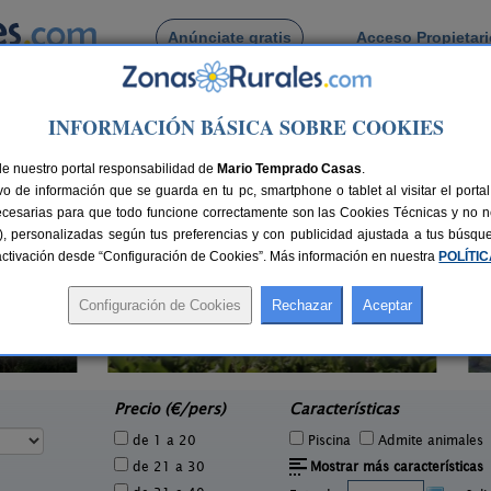
Anúnciate gratis
Acceso Propietar
Busca por pueblo
INFORMACIÓN BÁSICA SOBRE COOKIES
de La Figar
de nuestro portal responsabilidad de
Mario Temprado Casas
.
o de información que se guarda en tu pc, smartphone o tablet al visitar el port
ecesarias para que todo funcione correctamente son las Cookies Técnicas y no ne
rias), personalizadas según tus preferencias y con publicidad ajustada a tus búsq
sactivación desde “Configuración de Cookies”. Más información en nuestra
POLÍTI
La Llosuca
1 pers.
12-22+3 pers.
26 €
30 €
San Pedro de Ambás (Asturias)
e
desde
Precio (€/pers)
Características
de 1 a 20
Piscina
Admite animales
de 21 a 30
Mostrar más características