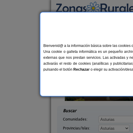
Busca por alojamiento
Alojamientos
>
Asturias
> La Figar
Casas Rurales cerca 
Bienvenid@ a la información básica sobre las cookies 
Una cookie o galleta informática es un pequeño archiv
externas que nos prestan servicios. Las activadas y n
activarás el resto de cookies (analíticas y publicita
pulsando el botón
Rechazar
o elegir su activación/de
saguas
El Acebo
2-8 pers.
4+
18 €
Asturias)
Beloncio (Asturias)
desde
desd
Buscar
Comunidades:
Provincias/Islas: