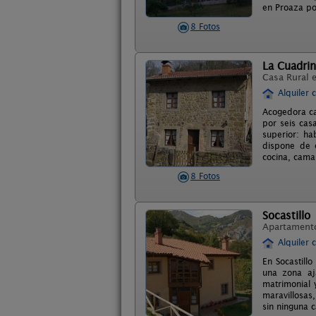
en Proaza po
8 Fotos
La Cuadrin
Casa Rural 
Alquiler 
Acogedora ca
por seis cas
superior: ha
dispone de 
cocina, cama
8 Fotos
Socastillo
Apartament
Alquiler 
En Socastill
una zona aj
matrimonial 
maravillosas
sin ninguna 