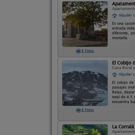
Apatament
Apartament
Alquiler 
Es una casona
entrada indep
diferente, p
montaña.
8 Fotos
El Cobijo d
Casa Rural 
Alquiler 
El cobijo de
paisajes ino
Relax, depor
total de 4-5 
encuentra ba
8 Fotos
La Corralá
Apartament