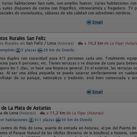
: Varias habitaciones tipo suite, con amplios huecos. Varias habitaciones co
 suites disponen de cocina con frigorífico, vitrocerámica y fregadero. T
peciales de viscoelastica, sábanas de alta calidad con edredones nórdicos.
Email
os Rurales San Feliz
os Rurales en
San Feliz / Lena
(Asturias)
a
10,3 km
de La Figar (Asturi
completo
5 plazas
30 km de Oviedo
tos duplex con capacidad para 4/5 personas cada uno. Totalmente equip
cina para 6 personas, etc. Tienen terrazas y se dispone de cuna para bebes
upera los 5 días, se hace una limpieza general. En el exterior, las terrazas
las. Al ser una aldea pequeña se puede aparcar perfectamente en cualquier
frutar de su paisaje, naturaleza y tradición, está bien conservada y aco
Email
 de La Plata de Asturias
la de Lena
(Asturias)
a
11,2 km
de La Figar (Asturias)
por habitaciones
3+1 plazas
30 km de Oviedo
l centro de Pola de Lena, puerta de entrada en Asturias, al pie del Puerto d
omo el Parque Natural de las Ubiñas (Reserva de la biosfera) e historia, com