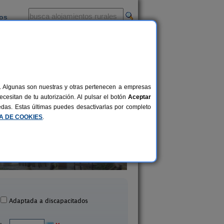
ios
-
al. Algunas son nuestras y otras pertenecen a empresas
cesitan de tu autorización. Al pulsar el botón
Aceptar
uedas. Estas últimas puedes desactivarlas por completo
CA DE COOKIES
.
Casa Rural La Rectoral
El Pajar de Pumar
14+3 pers.
20 €
Beloncio (Asturias)
Castropol (Asturia
desde
Adaptada a discapacitados