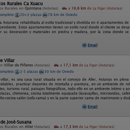
os Rurales Ca Xuacu
os Rurales en
Quintana
(Asturias)
a
16,6 km
de La Figar (Asturias)
completo
20+3 plazas
78 km de Oviedo
 Asturiana rehabilitada al estilo tradicional y dividida en 4 apartamentos d
endiente. Estos apartamentos tienen un estilo rural donde el cliente se desp
or su decoración y materiales en piedra y madera, por la zona donde se 
Email
e Villar
en
Villar de Piñeres
(Asturias)
a
17,1 km
de La Figar (Asturias)
completo
2-5 plazas
30 km de Oviedo
 villar, es una casa rural situada en el concejo de Aller, Asturias en plena
lvidables, practicar deportes de montaña y aventura, en un ambiente de rel
tes, turismo rural, paisajes fotográficos, todo ello en un ambiente íntimo y 
plazas, chimenea, cocina totalmente equipada (lavavajillas, microondas, cafete
ño-cocina-salón (sofa-cama) y en la parte superior cama de matrimonio y div
Email
 de José-Susana
os Rurales en
Aller
(Asturias)
a
17,3 km
de La Figar (Asturias)