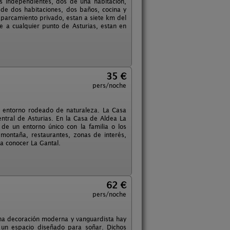
s independientes, dos de una habitación,
de dos habitaciones, dos baños, cocina y
parcamiento privado, estan a siete km del
 a cualquier punto de Asturias, estan en
35 €
pers/noche
r entorno rodeado de naturaleza. La Casa
ntral de Asturias. En la Casa de Aldea La
 de un entorno único con la familia o los
montaña, restaurantes, zonas de interés,
 a conocer La Gantal.
62 €
pers/noche
na decoración moderna y vanguardista hay
 un espacio diseñado para soñar. Dichos