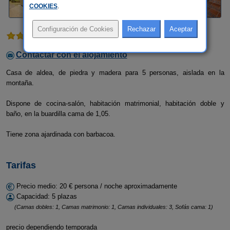
COOKIES
.
1 comentario
Contactar con el alojamiento
Casa de aldea, de piedra y madera para 5 personas, aislada en la
montaña.
Dispone de cocina-salón, habitación matrimonial, habitación doble y
baño, en la buardilla cama de 1,05.
Tiene zona ajardinada con barbacoa.
Tarifas
Precio medio: 20 € persona / noche aproximadamente
Capacidad: 5 plazas
(Camas dobles: 1, Camas matrimonio: 1, Camas individuales: 3, Sofás cama: 1)
precio dependiendo temporada