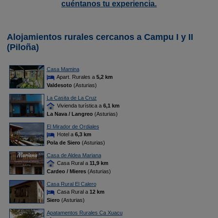
cuéntanos tu experiencia.
Alojamientos rurales cercanos a Campu I y II
(Piloña)
Casa Mamina
Apart. Rurales a
5,2 km
Valdesoto
(Asturias)
La Casita de La Cruz
Vivienda turística a
6,1 km
La Nava / Langreo
(Asturias)
El Mirador de Ordiales
Hotel a
6,3 km
Pola de Siero
(Asturias)
Casa de Aldea Mariana
Casa Rural a
11,9 km
Cardeo / Mieres
(Asturias)
Casa Rural El Calero
Casa Rural a
12 km
Siero
(Asturias)
Apatamentos Rurales Ca Xuacu