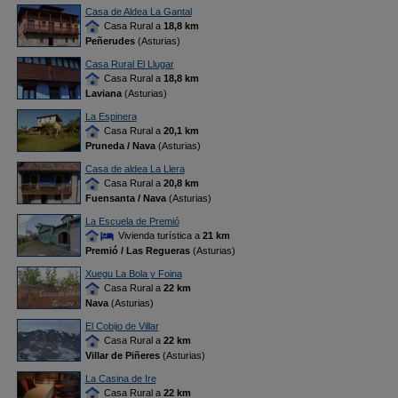
Casa de Aldea La Gantal
Casa Rural a
18,8 km
Peñerudes
(Asturias)
Casa Rural El Llugar
Casa Rural a
18,8 km
Laviana
(Asturias)
La Espinera
Casa Rural a
20,1 km
Pruneda / Nava
(Asturias)
Casa de aldea La Llera
Casa Rural a
20,8 km
Fuensanta / Nava
(Asturias)
La Escuela de Premió
Vivienda turística a
21 km
Premió / Las Regueras
(Asturias)
Xuegu La Bola y Foina
Casa Rural a
22 km
Nava
(Asturias)
El Cobijo de Villar
Casa Rural a
22 km
Villar de Piñeres
(Asturias)
La Casina de Ire
Casa Rural a
22 km