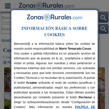
INFORMACIÓN BÁSICA SOBRE
COOKIES
Alojamientos
>
Asturias
>
Piloña
> Campu I y II
Bienvenid@ a la información básica sobre las cookies de
Campu I y II
nuestro portal responsabilidad de
Mario Temprado Casas
.
Una cookie o galleta informática es un pequeño archivo de
Casa Rural en Piloña (Asturias)
información que se guarda en tu pc, smartphone o tablet al
Alquiler completo
5 plazas
15 km de Oviedo
visitar el portal. Algunas son nuestras y otras pertenecen a
empresas externas que nos prestan servicios. Las activadas
y necesarias para que todo funcione correctamente son las
Cookies Técnicas y no necesitan de tu autorización. Al pulsar
el botón
Aceptar
activarás el resto de cookies (analíticas y
publicitarias), personalizadas según tus preferencias y con
publicidad ajustada a tus búsquedas. Estas últimas puedes
desactivarlas por completo pulsando el botón
Rechazar
o
elegir su activación/desactivación desde “Configuración de
Cookies”. Más información en nuestra
POLÍTICA DE