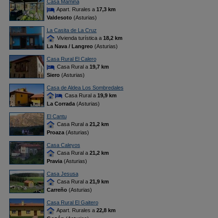
Casa Mamina
Apart. Rurales a
17,3 km
Valdesoto
(Asturias)
La Casita de La Cruz
Vivienda turística a
18,2 km
La Nava / Langreo
(Asturias)
Casa Rural El Calero
Casa Rural a
19,7 km
Siero
(Asturias)
Casa de Aldea Los Sombredales
Casa Rural a
19,9 km
La Corrada
(Asturias)
El Cantu
Casa Rural a
21,2 km
Proaza
(Asturias)
Casa Caleyos
Casa Rural a
21,2 km
Pravia
(Asturias)
Casa Jesusa
Casa Rural a
21,9 km
Carreño
(Asturias)
Casa Rural El Gaitero
Apart. Rurales a
22,8 km