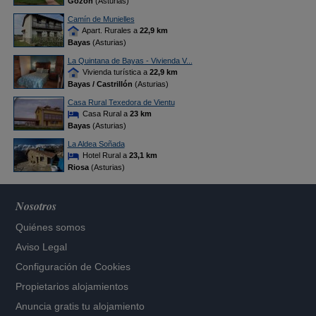
Gozón
(Asturias)
Camín de Munielles
Apart. Rurales a
22,9 km
Bayas
(Asturias)
La Quintana de Bayas - Vivienda V...
Vivienda turística a
22,9 km
Bayas / Castrillón
(Asturias)
Casa Rural Texedora de Vientu
Casa Rural a
23 km
Bayas
(Asturias)
La Aldea Soñada
Hotel Rural a
23,1 km
Riosa
(Asturias)
Nosotros
Quiénes somos
Aviso Legal
Configuración de Cookies
Propietarios alojamientos
Anuncia gratis tu alojamiento