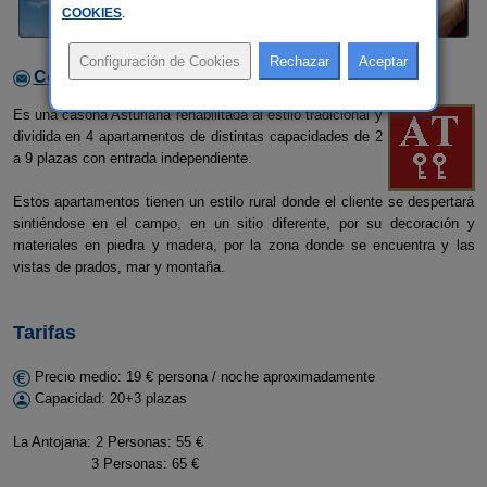
COOKIES
.
Contactar con el alojamiento
Es una casona Asturiana rehabilitada al estilo tradicional y
dividida en 4 apartamentos de distintas capacidades de 2
a 9 plazas con entrada independiente.
Estos apartamentos tienen un estilo rural donde el cliente se despertará
sintiéndose en el campo, en un sitio diferente, por su decoración y
materiales en piedra y madera, por la zona donde se encuentra y las
vistas de prados, mar y montaña.
Tarifas
Precio medio: 19 € persona / noche aproximadamente
Capacidad: 20+3 plazas
La Antojana: 2 Personas: 55 €
3 Personas: 65 €