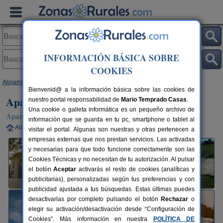
INFORMACIÓN BÁSICA SOBRE
COOKIES
Alojamientos
>
Asturias
>
Quintana
> Apatamentos Rurales Ca Xuacu
Bienvenid@ a la información básica sobre las cookies de
Apatamentos Rurales Ca Xuacu
nuestro portal responsabilidad de
Mario Temprado Casas
.
Una cookie o galleta informática es un pequeño archivo de
Apartamentos Rurales en Quintana (Asturias)
información que se guarda en tu pc, smartphone o tablet al
Alquiler completo
20+3 plazas
78 km de Oviedo
visitar el portal. Algunas son nuestras y otras pertenecen a
empresas externas que nos prestan servicios. Las activadas
y necesarias para que todo funcione correctamente son las
Cookies Técnicas y no necesitan de tu autorización. Al pulsar
el botón
Aceptar
activarás el resto de cookies (analíticas y
publicitarias), personalizadas según tus preferencias y con
publicidad ajustada a tus búsquedas. Estas últimas puedes
desactivarlas por completo pulsando el botón
Rechazar
o
elegir su activación/desactivación desde “Configuración de
Cookies”. Más información en nuestra
POLÍTICA DE