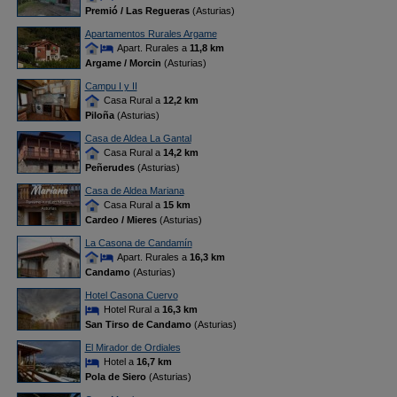
Premió / Las Regueras
(Asturias)
Apartamentos Rurales Argame
Apart. Rurales a
11,8 km
Argame / Morcin
(Asturias)
Campu I y II
Casa Rural a
12,2 km
Piloña
(Asturias)
Casa de Aldea La Gantal
Casa Rural a
14,2 km
Peñerudes
(Asturias)
Casa de Aldea Mariana
Casa Rural a
15 km
Cardeo / Mieres
(Asturias)
La Casona de Candamín
Apart. Rurales a
16,3 km
Candamo
(Asturias)
Hotel Casona Cuervo
Hotel Rural a
16,3 km
San Tirso de Candamo
(Asturias)
El Mirador de Ordiales
Hotel a
16,7 km
Pola de Siero
(Asturias)