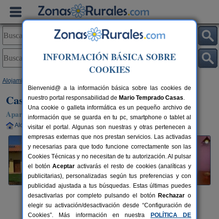
INFORMACIÓN BÁSICA SOBRE
COOKIES
Alojamientos
>
Asturias
>
Gozón
> Casa Rural El Gaitero
Bienvenid@ a la información básica sobre las cookies de
Casa Rural El Gaitero
nuestro portal responsabilidad de
Mario Temprado Casas
.
Una cookie o galleta informática es un pequeño archivo de
Apartamentos Rurales en Gozón (Asturias)
información que se guarda en tu pc, smartphone o tablet al
Alquiler completo
4 plazas
45 km de Oviedo
visitar el portal. Algunas son nuestras y otras pertenecen a
empresas externas que nos prestan servicios. Las activadas
y necesarias para que todo funcione correctamente son las
Cookies Técnicas y no necesitan de tu autorización. Al pulsar
el botón
Aceptar
activarás el resto de cookies (analíticas y
publicitarias), personalizadas según tus preferencias y con
publicidad ajustada a tus búsquedas. Estas últimas puedes
desactivarlas por completo pulsando el botón
Rechazar
o
elegir su activación/desactivación desde “Configuración de
Cookies”. Más información en nuestra
POLÍTICA DE