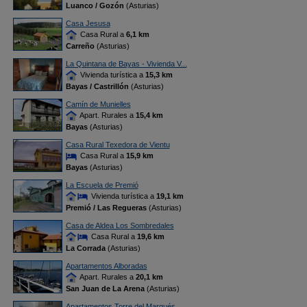
Luanco / Gozón
(Asturias)
Casa Jesusa
Casa Rural a
6,1 km
Carreño
(Asturias)
La Quintana de Bayas - Vivienda V...
Vivienda turística a
15,3 km
Bayas / Castrillón
(Asturias)
Camín de Munielles
Apart. Rurales a
15,4 km
Bayas
(Asturias)
Casa Rural Texedora de Vientu
Casa Rural a
15,9 km
Bayas
(Asturias)
La Escuela de Premió
Vivienda turística a
19,1 km
Premió / Las Regueras
(Asturias)
Casa de Aldea Los Sombredales
Casa Rural a
19,6 km
La Corrada
(Asturias)
Apartamentos Alboradas
Apart. Rurales a
20,1 km
San Juan de La Arena
(Asturias)
Apartamentos Torre del Marqués