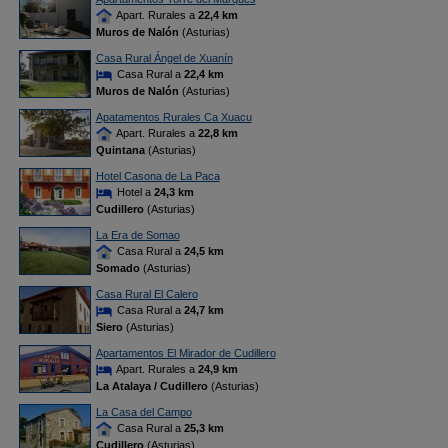
Apart. Rurales a
22,4 km
Muros de Nalón
(Asturias)
Casa Rural Ángel de Xuanín
Casa Rural a
22,4 km
Muros de Nalón
(Asturias)
Apatamentos Rurales Ca Xuacu
Apart. Rurales a
22,8 km
Quintana
(Asturias)
Hotel Casona de La Paca
Hotel a
24,3 km
Cudillero
(Asturias)
La Era de Somao
Casa Rural a
24,5 km
Somado
(Asturias)
Casa Rural El Calero
Casa Rural a
24,7 km
Siero
(Asturias)
Apartamentos El Mirador de Cudillero
Apart. Rurales a
24,9 km
La Atalaya / Cudillero
(Asturias)
La Casa del Campo
Casa Rural a
25,3 km
Cudillero
(Asturias)