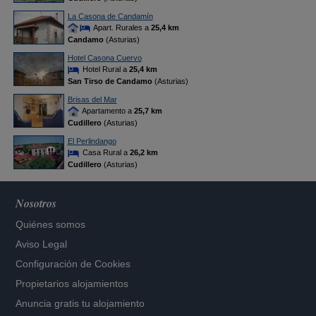
La Casona de Candamín
Apart. Rurales a
25,4 km
Candamo
(Asturias)
Hotel Casona Cuervo
Hotel Rural a
25,4 km
San Tirso de Candamo
(Asturias)
Brisas del Mar
Apartamento a
25,7 km
Cudillero
(Asturias)
El Perlindango
Casa Rural a
26,2 km
Cudillero
(Asturias)
Nosotros
Quiénes somos
Aviso Legal
Configuración de Cookies
Propietarios alojamientos
Anuncia gratis tu alojamiento