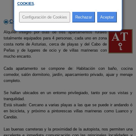
COOKIES
.
Contactar con el alojamiento
Alquiler íntegro por días de tres apartamentos rurales
totalmente equipados para 4 personas, cada uno en zona
costa norte de Asturias, cerca de playas y del Cabo de
Peñas y de lugares de ocio y de villas marineras con
mucho encanto.
Cada apartamento se compone de: Habitación con baño, cocina
comedor, salón dormitorio, jardín, aparcamiento privado, ajuar y menaje
completo.
Se hallan ubicados en un entorno privilegiado, tanto por sus vistas y
tranquilidad.
Está situado: Cercano a varias playas a las que se puede ir andando ó
en bicicleta, y próximo a pintorescas villas marineras como Luanco y
Candás.
Las buenas carreteras y la proximidad de la autopista, nos permiten una
excelente e inmediata comunicación con las principales localidades y