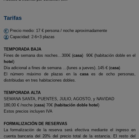
Tarifas
Precio medio: 17 € persona / noche aproximadamente
Capacidad: 2-6+3 plazas
TEMPORADA BAJA
Fines de semana dos noches…300€ (
casa
) 90€ (habitación doble en el
hote
l)
Día adicional a fines de semana …(lunes a jueves)..145 € (
casa
)
El número máximo de plazas en la
casa
es de ocho personas,
distribiudas en tres habitaciones dobles.
TEMPORADA ALTA
SEMANA SANTA, PUENTES, JULIO, AGOSTO, y NAVIDAD
180,00 € /noche (
casa
) 70€ (
habitación doble hote
l)
Estos precios incluyen IVA
FORMALIZACIÓN DE RESERVAS
La formalización de la reserva será efectiva mediante el ingreso en
cuenta bancaria del 20% del precio total de la estancia. El resto del