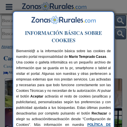
INFORMACIÓN BÁSICA SOBRE
COOKIES
Alojamientos
>
Asturias
>
Muros de Nalón
> Casa Rural Ángel de Xuanín
Bienvenid@ a la información básica sobre las cookies de
Casa Rural Ángel de Xuanín
nuestro portal responsabilidad de
Mario Temprado Casas
.
Una cookie o galleta informática es un pequeño archivo de
Casa Rural en Muros de Nalón (Asturias)
información que se guarda en tu pc, smartphone o tablet al
Alquiler por habitaciones
2-6+3 plazas
40 km de Oviedo
visitar el portal. Algunas son nuestras y otras pertenecen a
empresas externas que nos prestan servicios. Las activadas
y necesarias para que todo funcione correctamente son las
Cookies Técnicas y no necesitan de tu autorización. Al pulsar
el botón
Aceptar
activarás el resto de cookies (analíticas y
publicitarias), personalizadas según tus preferencias y con
publicidad ajustada a tus búsquedas. Estas últimas puedes
desactivarlas por completo pulsando el botón
Rechazar
o
elegir su activación/desactivación desde “Configuración de
Cookies”. Más información en nuestra
POLÍTICA DE