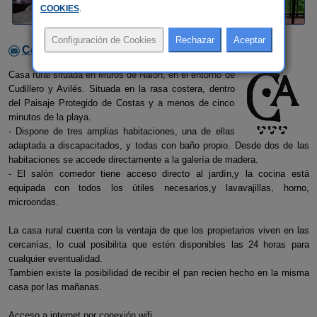
COOKIES
.
Contactar con el alojamiento
Casa rural situada en Muros de Nalón, en el entorno de
Cudillero y Avilés. Situada en la rasa costera, dentro
del Paisaje Protegido de Costas y a menos de cinco
minutos de la playa.
- Dispone de tres amplias habitaciones, una de ellas
adaptada a discapacitados, y todas con baño propio. Desde dos de las
habitaciones se accede directamente a la galería de madera.
- El salón comedor tiene acceso directo al jardín,y la cocina está
equipada con todos los útiles necesarios,y lavavajillas, horno,
microondas.
La casa rural cuenta con la ventaja de que los propietarios viven en las
cercanías, lo cual posibilita que estén disponibles las 24 horas para
cualquier eventualidad.
Tambien existe la posibilidad de recibir el pan recien hecho en la misma
casa por las mañanas.
Acceso a internet por conexión wifi.