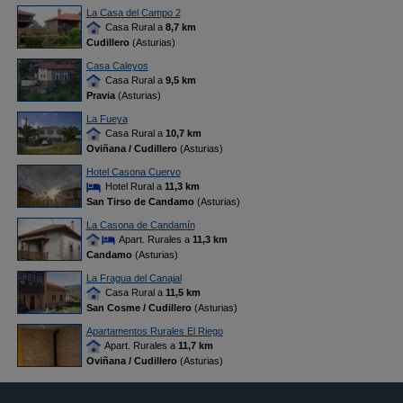
La Casa del Campo 2
Casa Rural a
8,7 km
Cudillero
(Asturias)
Casa Caleyos
Casa Rural a
9,5 km
Pravia
(Asturias)
La Fueya
Casa Rural a
10,7 km
Oviñana / Cudillero
(Asturias)
Hotel Casona Cuervo
Hotel Rural a
11,3 km
San Tirso de Candamo
(Asturias)
La Casona de Candamín
Apart. Rurales a
11,3 km
Candamo
(Asturias)
La Fragua del Canajal
Casa Rural a
11,5 km
San Cosme / Cudillero
(Asturias)
Apartamentos Rurales El Riego
Apart. Rurales a
11,7 km
Oviñana / Cudillero
(Asturias)