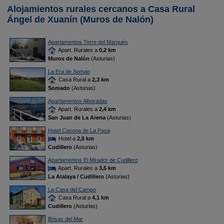
Alojamientos rurales cercanos a Casa Rural
Ángel de Xuanín (Muros de Nalón)
Apartamentos Torre del Marqués
Apart. Rurales a
0,2 km
Muros de Nalón
(Asturias)
La Era de Somao
Casa Rural a
2,3 km
Somado
(Asturias)
Apartamentos Alboradas
Apart. Rurales a
2,4 km
San Juan de La Arena
(Asturias)
Hotel Casona de La Paca
Hotel a
2,6 km
Cudillero
(Asturias)
Apartamentos El Mirador de Cudillero
Apart. Rurales a
3,5 km
La Atalaya / Cudillero
(Asturias)
La Casa del Campo
Casa Rural a
4,1 km
Cudillero
(Asturias)
Brisas del Mar