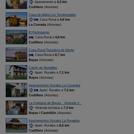
Apartamento a
4,3 km
Cudillero
(Asturias)
Casa de Aldea Los Sombredales
Casa Rural a
4,6 km
La Corrada
(Asturias)
El Perlindango
Casa Rural a
4,8 km
Cudillero
(Asturias)
Casa Rural Texedora de Vientu
Casa Rural a
6,7 km
Bayas
(Asturias)
Camín de Munielles
Apart. Rurales a
7,1 km
Bayas
(Asturias)
Apartamentos Rurales La Caramba
Apart. Rurales a
7,2 km
Cudillero
(Asturias)
La Quintana de Bayas - Vivienda V...
Vivienda turística a
7,3 km
Bayas / Castrillón
(Asturias)
Apartamentos Rurales La Regatina
Apart. Rurales a
8,5 km
Cudillero
(Asturias)