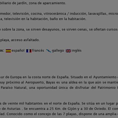
biliario de jardín, zona de aparcamiento.
medor, televisión, cocina, vitrocerámica / inducción, lavavajillas, micro
, televisión en la habitación, baño en la habitación.
obre la zona, se sirven desayunos, se sirven cenas, se ofertan cursos, 
 playa, acceso asfaltado.
os:
español
francés
gallego
inglés
ur de Europa en la costa norte de España. Situado en el Ayuntamiento d
muy próximo al Aeropuerto, Bayas es una aldea en la que aún se mantie
 Paraíso Natural, una oportunidad única de disfrutar del Patrimonio
 de veinte mil habitantes en el norte de España. Se sitúa en un lugar p
 de Asturias . Se encuentra a 25 Km. de Gijón y a 30 de Oviedo. El con
udad. Conocido como el concejo de las 7 playas, dispone de una amplia 