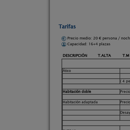
Tarifas
Precio medio: 20 € persona / no
Capacidad: 16+4 plazas
DESCRIPCIÓN T.ALTA T.M 
Ático
( 4 p
Habitación doble
Preci
Habitación adaptada
Preci
Desay