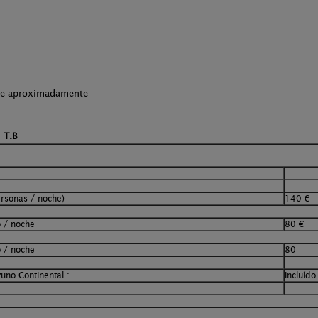
che aproximadamente
T.B
ersonas / noche)
140 €
o / noche
80 €
o / noche
80
uno Continental :
Incluíd