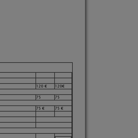
120 €
120€
75
75
75 €
75 €
o