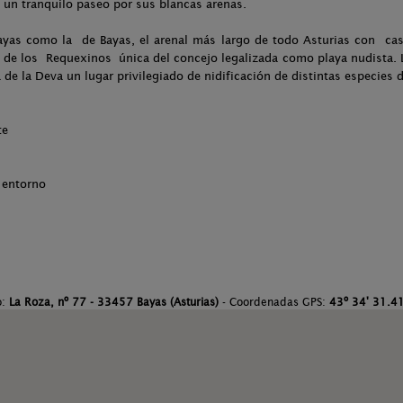
 un tranquilo paseo por sus blancas arenas.
yas como la de Bayas, el arenal más largo de todo Asturias con casi
ya de los Requexinos única del concejo legalizada como playa nudista. 
 de la Deva un lugar privilegiado de nidificación de distintas especies 
te
l entorno
o:
La Roza, nº 77 - 33457 Bayas (Asturias)
- Coordenadas GPS:
43º 34' 31.41'