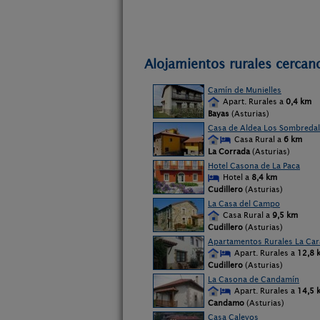
Alojamientos rurales cercan
Camín de Munielles
Apart. Rurales a
0,4 km
Bayas
(Asturias)
Casa de Aldea Los Sombreda
Casa Rural a
6 km
La Corrada
(Asturias)
Hotel Casona de La Paca
Hotel a
8,4 km
Cudillero
(Asturias)
La Casa del Campo
Casa Rural a
9,5 km
Cudillero
(Asturias)
Apartamentos Rurales La Ca
Apart. Rurales a
12,8 
Cudillero
(Asturias)
La Casona de Candamín
Apart. Rurales a
14,5 
Candamo
(Asturias)
Casa Caleyos