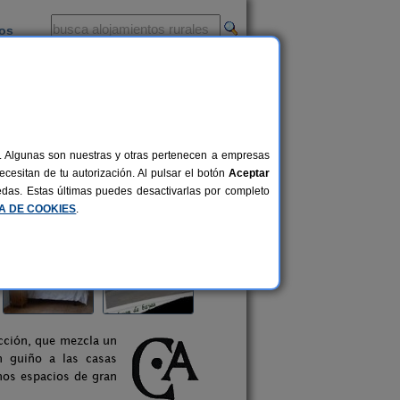
ios
-
al. Algunas son nuestras y otras pertenecen a empresas
cesitan de tu autorización. Al pulsar el botón
Aceptar
uedas. Estas últimas puedes desactivarlas por completo
CA DE COOKIES
.
cción, que mezcla un
un guiño a las casas
unos espacios de gran