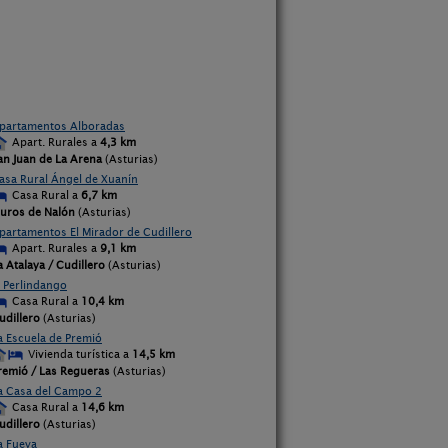
partamentos Alboradas
Apart. Rurales a
4,3 km
an Juan de La Arena
(Asturias)
asa Rural Ángel de Xuanín
Casa Rural a
6,7 km
uros de Nalón
(Asturias)
partamentos El Mirador de Cudillero
Apart. Rurales a
9,1 km
a Atalaya / Cudillero
(Asturias)
l Perlindango
Casa Rural a
10,4 km
udillero
(Asturias)
a Escuela de Premió
Vivienda turística a
14,5 km
remió / Las Regueras
(Asturias)
a Casa del Campo 2
Casa Rural a
14,6 km
udillero
(Asturias)
a Fueya