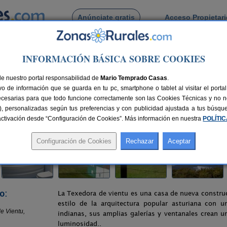
Anúnciate gratis
Acceso Propietar
Busca por pueblo
INFORMACIÓN BÁSICA SOBRE COOKIES
l Texedora de Vientu
de nuestro portal responsabilidad de
 Vientu
Mario Temprado Casas
.
o de información que se guarda en tu pc, smartphone o tablet al visitar el port
ecesarias para que todo funcione correctamente son las Cookies Técnicas y no ne
rias), personalizadas según tus preferencias y con publicidad ajustada a tus búsq
lazas
50 km de Oviedo
Compartir:
sactivación desde “Configuración de Cookies”. Más información en nuestra
POLÍTI
o:
La Texedora de vientu es una casa de nueva constru
estilo de la arquitectura popular asturiana con 
indianas, sus amplias galerías y ventanales crean 
luminosidad..