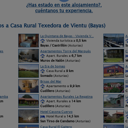
¿Has estado en este alojamiento?,
cuéntanos tu experiencia.
os a Casa Rural Texedora de Vientu (Bayas)
La Quintana de Bayas - Vivienda V...
A
Vivienda turística a
0,5 km
Bayas / Castrillón
(Asturias)
S
les
Apartamentos Torre del Marqués
C
Apart. Rurales a
6,7 km
Muros de Nalón
(Asturias)
M
La Era de Somao
A
Casa Rural a
9 km
Somado
(Asturias)
L
Brisas del Mar
E
Apartamento a
9,9 km
Cudillero
(Asturias)
C
ramba
Apartamentos Rurales La Regatina
L
km
Apart. Rurales a
14 km
Cudillero
(Asturias)
P
Hotel Casona Cuervo
L
km
Hotel Rural a
14,5 km
San Tirso de Candamo
(Asturias)
C
Casa Rural El Gaitero
L