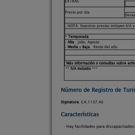
EXTRAS
C
Precio por dia
Desay
- NOTA: Nuestros precios incluyen IVA y
*
Temporada
-
Alta
: Julio, Agosto
-
Media
y
Baja
: Resto del año
Más información o consultas sobre acti
**
IVA Incluido
***
Número de Registro de Tur
Signatura
: CA.1137.AS
Características
- Hay facilidades para discapacitados