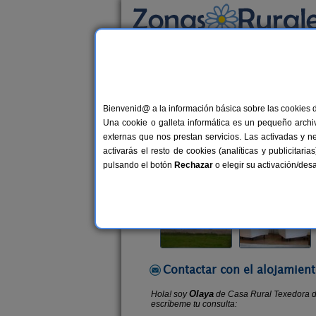
Busca por alojamiento
Alojamientos
>
Asturias
>
Bayas
> Casa Rura
Bienvenid@ a la información básica sobre las cookies 
Casa Rural Texedora de
Una cookie o galleta informática es un pequeño archiv
Casa Rural en Bayas (Asturias)
externas que nos prestan servicios. Las activadas y n
activarás el resto de cookies (analíticas y publicita
Alquiler por habitaciones
16+4 p
pulsando el botón
Rechazar
o elegir su activación/de
Contactar con el alojamient