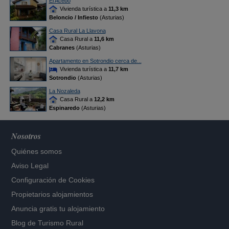
El Acebo
Vivienda turística a
11,3 km
Beloncio / Infiesto
(Asturias)
Casa Rural La Llavona
Casa Rural a
11,6 km
Cabranes
(Asturias)
Apartamento en Sotrondio cerca de...
Vivienda turística a
11,7 km
Sotrondio
(Asturias)
La Nozaleda
Casa Rural a
12,2 km
Espinaredo
(Asturias)
Nosotros
Quiénes somos
Aviso Legal
Configuración de Cookies
Propietarios alojamientos
Anuncia gratis tu alojamiento
Blog de Turismo Rural