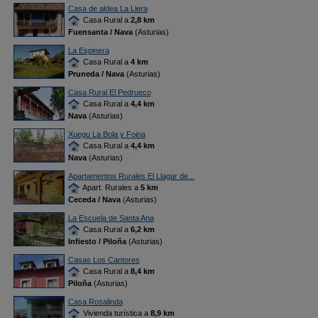
Casa de aldea La Llera
Casa Rural a
2,8 km
Fuensanta / Nava
(Asturias)
La Espinera
Casa Rural a
4 km
Pruneda / Nava
(Asturias)
Casa Rural El Pedrueco
Casa Rural a
4,4 km
Nava
(Asturias)
Xuegu La Bola y Foina
Casa Rural a
4,4 km
Nava
(Asturias)
Apartamentos Rurales El Llagar de...
Apart. Rurales a
5 km
Ceceda / Nava
(Asturias)
La Escuela de Santa Ana
Casa Rural a
6,2 km
Infiesto / Piloña
(Asturias)
Casas Los Cantores
Casa Rural a
8,4 km
Piloña
(Asturias)
Casa Rosalinda
Vivienda turística a
8,9 km