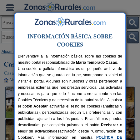
INFORMACIÓN BÁSICA SOBRE
COOKIES
Alojamientos
>
Asturias
>
Nava
> Casa Rural La Retuerta
Bienvenid@ a la información básica sobre las cookies de
Casa Rural La Retuerta
nuestro portal responsabilidad de
Mario Temprado Casas
.
Una cookie o galleta informática es un pequeño archivo de
Casa Rural en Nava (Asturias)
información que se guarda en tu pc, smartphone o tablet al
Alquiler completo
5 plazas
25 km de Oviedo
visitar el portal. Algunas son nuestras y otras pertenecen a
empresas externas que nos prestan servicios. Las activadas
y necesarias para que todo funcione correctamente son las
Cookies Técnicas y no necesitan de tu autorización. Al pulsar
el botón
Aceptar
activarás el resto de cookies (analíticas y
publicitarias), personalizadas según tus preferencias y con
publicidad ajustada a tus búsquedas. Estas últimas puedes
desactivarlas por completo pulsando el botón
Rechazar
o
elegir su activación/desactivación desde “Configuración de
Cookies”. Más información en nuestra
POLÍTICA DE