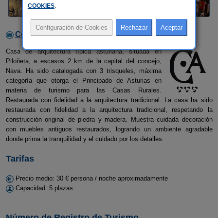
COOKIES
.
Contactar con el alojamiento
Casa de arquitectura típica asturiana, situada en
Piloñeta, a escasos 2 km de la capital del concejo,
Nava. Ha sido catalogada con 3 trisqueles, máxima
categoría que otorga el Principado de Asturias en
materia de turismo para las Casas Rurales.
Restaurada con fidelidad a la arquitectura tradicional. La casa ha sido
restaurada con fidelidad a la arquitectura tradicional, respetando la
construcción original de piedra y madera. Muestra cuidada decoración
con muebles antiguos restaurados, logrando un ambiente agradable
donde prima la tranquilidad y el cuidado por los detalles.
Tarifas
Precio medio: 30 € persona / noche aproximadamente
Capacidad: 5 plazas
Número de Registro de Turismo