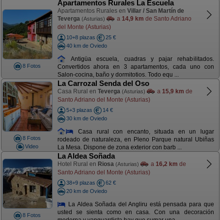
Apartamentos Rurales La Escuela
Apartamentos Rurales en
Villar / San Martín de
Teverga
a
14,9 km
de Santo Adriano
(Asturias)
del Monte (Asturias)
10+8 plazas
25 €
40 km de Oviedo
Antigüa escuela, cuadras y pajar rehabilitados.
8 Fotos
Convertidos ahora en 3 apartamentos, cada uno con
Salon-cocina, baño y dormitotios. Todo equ ...
La Carrozal Senda del Oso
Casa Rural en
Teverga
a
15,9 km
de
(Asturias)
Santo Adriano del Monte (Asturias)
5+3 plazas
14 €
30 km de Oviedo
Casa rural con encanto, situada en un lugar
8 Fotos
rodeado de naturaleza, en Pleno Parque natural Ubiñas
Video
La Mesa. Dispone de zona exterior con barb ...
La Aldea Soñada
Hotel Rural en
Riosa
a
16,2 km
de
(Asturias)
Santo Adriano del Monte (Asturias)
38+9 plazas
62 €
20 km de Oviedo
La Aldea Soñada del Angliru está pensada para que
usted se sienta como en casa. Con una decoración
8 Fotos