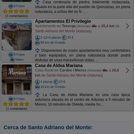
Casa centenaria de piedra, totalmente restaurada,
8 Fotos
situada en la parte alta del pueblo de Quinzanas, en plena
naturaleza, a orillas del rio N ...
(3 comentarios)
Apartamentos El Privilegio
Apartamento en
Teverga
a
20,4 km
de
(Asturias)
Santo Adriano del Monte (Asturias)
2-12+4 plazas
20 €
50 km de Oviedo
Disponemos de cuatro apartamentos muy confortables
8 Fotos
y bien equipados, en plena naturaleza donde podrá
Video
disfrutar de unas maravillosas vistas, ...
Casa de Aldea Mariana
Casa Rural en
Cardeo / Mieres
a
20,5
(Asturias)
km
de Santo Adriano del Monte (Asturias)
4 plazas
23 €
15 km de Oviedo
La Casa de Aldea Mariana es una casa típica
8 Fotos
asturiana situada en el centro de Asturias a 5 minutos de
Mieres, 10 minutos de Oviedo, media ho ...
(1 comentario)
Cerca de Santo Adriano del Monte: