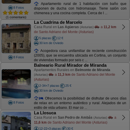
Apartamento rural de 1 habitación con baño que
8 Fotos
disponen de ducha con hidromasaje. Tiene salón con
chimenea y una cocina completa. Cerca de l ...
(1 comentario)
La Cuadrina de Marcelo
Casa Rural en
Las Agüeras
a
11,2 km
(Asturias)
de Santo Adriano del Monte (Asturias)
5 plazas
12 €
30 km de Oviedo
Acogedora casa unifamiliar de reciente construcción
(2005), que se encuentra ubicada en Cortina, un conjunto
8 Fotos
de viviendas formado por seis c ...
Balneario Rural Mirador de Miranda
Apartamentos Rurales en
Belmonte de Miranda
a
11,3 km
de Santo Adriano del Monte
(Asturias)
(Asturias)
2-34+7 plazas
25 €
30 km de Oviedo
Ofrecemos la posibilidad de disfrutar de unos días
8 Fotos
de relax en un entorno auténtico y rural. Alejados de un
estilo de vida urbano. El mar co ...
La Llosuca
Casa Rural en
San Pedro de Ambás
a
(Asturias)
11,6 km
de Santo Adriano del Monte (Asturias)
12-22+3 plazas
30 €