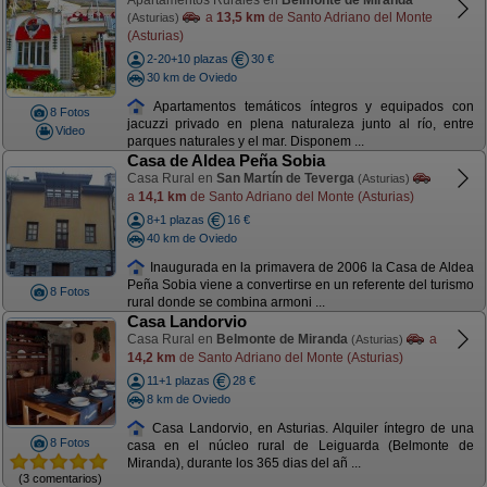
Apartamentos Rurales en
Belmonte de Miranda
a
13,5 km
de Santo Adriano del Monte
(Asturias)
(Asturias)
2-20+10 plazas
30 €
30 km de Oviedo
Apartamentos temáticos íntegros y equipados con
8 Fotos
jacuzzi privado en plena naturaleza junto al río, entre
Video
parques naturales y el mar. Disponem ...
Casa de Aldea Peña Sobia
Casa Rural en
San Martín de Teverga
(Asturias)
a
14,1 km
de Santo Adriano del Monte (Asturias)
8+1 plazas
16 €
40 km de Oviedo
Inaugurada en la primavera de 2006 la Casa de Aldea
Peña Sobia viene a convertirse en un referente del turismo
8 Fotos
rural donde se combina armoni ...
Casa Landorvio
Casa Rural en
Belmonte de Miranda
a
(Asturias)
14,2 km
de Santo Adriano del Monte (Asturias)
11+1 plazas
28 €
8 km de Oviedo
Casa Landorvio, en Asturias. Alquiler íntegro de una
8 Fotos
casa en el núcleo rural de Leiguarda (Belmonte de
Miranda), durante los 365 dias del añ ...
(3 comentarios)