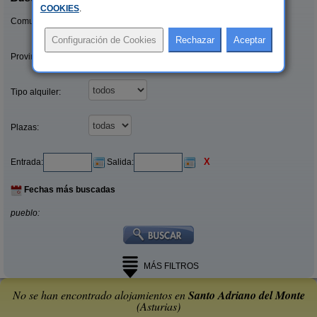
COOKIES
.
Comunidades:
Provincias/Islas:
Tipo alquiler:
Plazas:
X
Entrada:
Salida:
Fechas más buscadas
pueblo:
MÁS FILTROS
No se han encontrado alojamientos en
Santo Adriano del Monte
(Asturias)