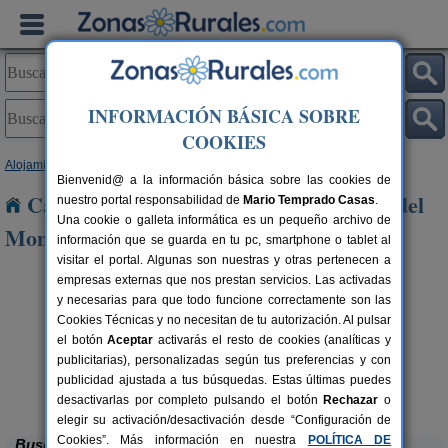
INFORMACIÓN BÁSICA SOBRE
COOKIES
Alojamientos
>
Asturias
> Santo Adriano del Monte
Bienvenid@ a la información básica sobre las cookies de
Casas Rurales cerca de Santo Adriano del
nuestro portal responsabilidad de
Mario Temprado Casas
.
Una cookie o galleta informática es un pequeño archivo de
Monte
información que se guarda en tu pc, smartphone o tablet al
visitar el portal. Algunas son nuestras y otras pertenecen a
empresas externas que nos prestan servicios. Las activadas
y necesarias para que todo funcione correctamente son las
Cookies Técnicas y no necesitan de tu autorización. Al pulsar
el botón
Aceptar
activarás el resto de cookies (analíticas y
publicitarias), personalizadas según tus preferencias y con
publicidad ajustada a tus búsquedas. Estas últimas puedes
Casa Rural La Rectoral
rs.
14+3 pers.
 €
20 €
Beloncio (Asturias)
desde
desactivarlas por completo pulsando el botón
Rechazar
o
elegir su activación/desactivación desde “Configuración de
Cookies”. Más información en nuestra
POLÍTICA DE
Buscar