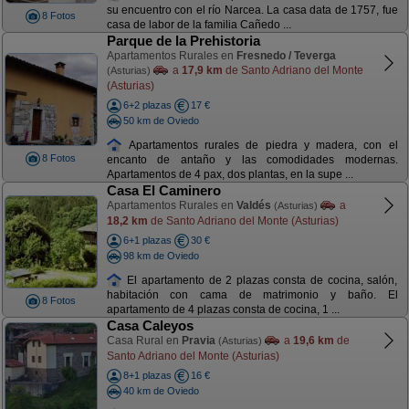
su encuentro con el río Narcea. La casa data de 1757, fue
8 Fotos
casa de labor de la familia Cañedo ...
Parque de la Prehistoria
Apartamentos Rurales en
Fresnedo / Teverga
a
17,9 km
de Santo Adriano del Monte
(Asturias)
(Asturias)
6+2 plazas
17 €
50 km de Oviedo
Apartamentos rurales de piedra y madera, con el
8 Fotos
encanto de antaño y las comodidades modernas.
Apartamentos de 4 pax, dos plantas, en la supe ...
Casa El Caminero
Apartamentos Rurales en
Valdés
a
(Asturias)
18,2 km
de Santo Adriano del Monte (Asturias)
6+1 plazas
30 €
98 km de Oviedo
El apartamento de 2 plazas consta de cocina, salón,
habitación con cama de matrimonio y baño. El
8 Fotos
apartamento de 4 plazas consta de cocina, 1 ...
Casa Caleyos
Casa Rural en
Pravia
a
19,6 km
de
(Asturias)
Santo Adriano del Monte (Asturias)
8+1 plazas
16 €
40 km de Oviedo