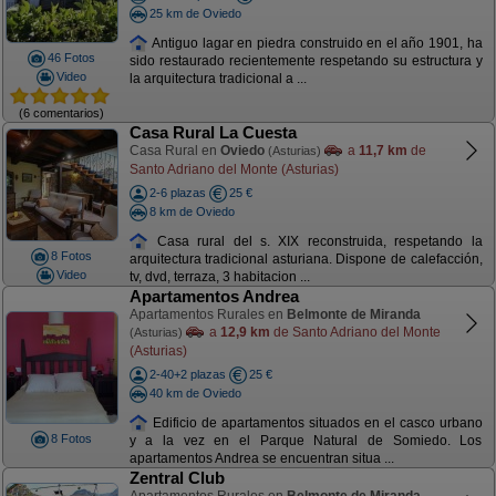
25 km de Oviedo
Antiguo lagar en piedra construido en el año 1901, ha
46 Fotos
sido restaurado recientemente respetando su estructura y
Video
la arquitectura tradicional a ...
(6 comentarios)
Casa Rural La Cuesta
Casa Rural en
Oviedo
a
11,7 km
de
(Asturias)
Santo Adriano del Monte (Asturias)
2-6 plazas
25 €
8 km de Oviedo
Casa rural del s. XIX reconstruida, respetando la
8 Fotos
arquitectura tradicional asturiana. Dispone de calefacción,
Video
tv, dvd, terraza, 3 habitacion ...
Apartamentos Andrea
Apartamentos Rurales en
Belmonte de Miranda
a
12,9 km
de Santo Adriano del Monte
(Asturias)
(Asturias)
2-40+2 plazas
25 €
40 km de Oviedo
Edificio de apartamentos situados en el casco urbano
8 Fotos
y a la vez en el Parque Natural de Somiedo. Los
apartamentos Andrea se encuentran situa ...
Zentral Club