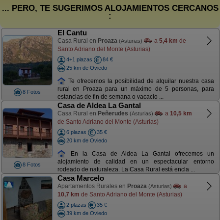
... PERO, TE SUGERIMOS ALOJAMIENTOS CERCANOS
:
El Cantu
Casa Rural en
Proaza
a
5,4 km
de
(Asturias)
Santo Adriano del Monte (Asturias)
4+1 plazas
84 €
25 km de Oviedo
Te ofrecemos la posibilidad de alquilar nuestra casa
rural en Proaza para un máximo de 5 personas, para
8 Fotos
estancias de fin de semana o vacacio ...
Casa de Aldea La Gantal
Casa Rural en
Peñerudes
a
10,5 km
(Asturias)
de Santo Adriano del Monte (Asturias)
6 plazas
35 €
20 km de Oviedo
En la Casa de Aldea La Gantal ofrecemos un
alojamiento de calidad en un espectacular entorno
8 Fotos
rodeado de naturaleza. La Casa Rural está encla ...
Casa Marcelo
Apartamentos Rurales en
Proaza
a
(Asturias)
10,7 km
de Santo Adriano del Monte (Asturias)
2 plazas
35 €
39 km de Oviedo