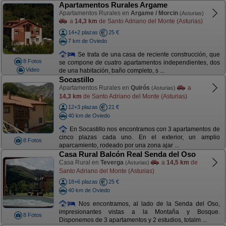
Apartamentos Rurales Argame
Apartamentos Rurales en
Argame / Morcin
(Asturias)
a
14,3 km
de Santo Adriano del Monte (Asturias)
14+2 plazas
25 €
7 km de Oviedo
Se trata de una casa de reciente construcción, que
8 Fotos
se compone de cuatro apartamentos independientes, dos
Video
de una habitación, baño completo, s ...
Socastillo
Apartamentos Rurales en
Quirós
a
(Asturias)
14,3 km
de Santo Adriano del Monte (Asturias)
12+3 plazas
21 €
40 km de Oviedo
En Socastillo nos encontramos con 3 apartamentos de
cinco plazas cada uno. En el exterior, un amplio
8 Fotos
aparcamiento, rodeado por una zona ajar ...
Casa Rural Balcón Real Senda del Oso
Casa Rural en
Teverga
a
14,5 km
de
(Asturias)
Santo Adriano del Monte (Asturias)
18+6 plazas
25 €
40 km de Oviedo
Nos encontramos, al lado de la Senda del Oso,
impresionantes vistas a la Montaña y Bosque.
8 Fotos
Disponemos de 3 apartamentos y 2 estudios, totalm ...