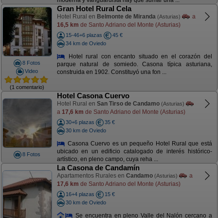
moderna y vanguardista hay que sumar una ...
Gran Hotel Rural Cela
Hotel Rural en
Belmonte de Miranda
a
(Asturias)
16,5 km
de Santo Adriano del Monte (Asturias)
15-46+6 plazas
45 €
34 km de Oviedo
Hotel rural con encanto situado en el corazón del
8 Fotos
parque natural de somiedo. Casona típica asturiana,
Video
construida en 1902. Constituyó una fon ...
(1 comentario)
Hotel Casona Cuervo
Hotel Rural en
San Tirso de Candamo
(Asturias)
a
17,6 km
de Santo Adriano del Monte (Asturias)
30+6 plazas
35 €
30 km de Oviedo
Casona Cuervo es un pequeño Hotel Rural que está
ubicado en un edificio catalogado de interés histórico-
8 Fotos
artístico, en pleno campo, cuya reha ...
La Casona de Candamín
Apartamentos Rurales en
Candamo
a
(Asturias)
17,6 km
de Santo Adriano del Monte (Asturias)
16+4 plazas
15 €
30 km de Oviedo
Se encuentra en pleno Valle del Nalón cercano a