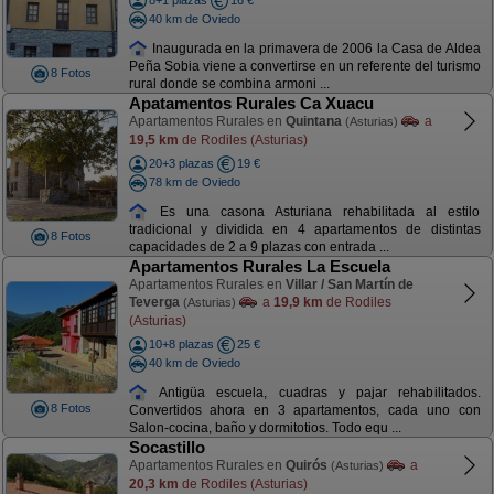
8+1 plazas
16 €
40 km de Oviedo
Inaugurada en la primavera de 2006 la Casa de Aldea
Peña Sobia viene a convertirse en un referente del turismo
8 Fotos
rural donde se combina armoni ...
Apatamentos Rurales Ca Xuacu
Apartamentos Rurales en
Quintana
a
(Asturias)
19,5 km
de Rodiles (Asturias)
20+3 plazas
19 €
78 km de Oviedo
Es una casona Asturiana rehabilitada al estilo
tradicional y dividida en 4 apartamentos de distintas
8 Fotos
capacidades de 2 a 9 plazas con entrada ...
Apartamentos Rurales La Escuela
Apartamentos Rurales en
Villar / San Martín de
Teverga
a
19,9 km
de Rodiles
(Asturias)
(Asturias)
10+8 plazas
25 €
40 km de Oviedo
Antigüa escuela, cuadras y pajar rehabilitados.
8 Fotos
Convertidos ahora en 3 apartamentos, cada uno con
Salon-cocina, baño y dormitotios. Todo equ ...
Socastillo
Apartamentos Rurales en
Quirós
a
(Asturias)
20,3 km
de Rodiles (Asturias)