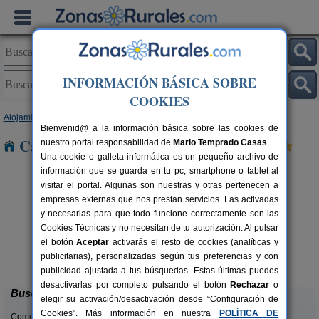
INFORMACIÓN BÁSICA SOBRE
COOKIES
Alojamientos
>
Asturias
> Rodiles
Bienvenid@ a la información básica sobre las cookies de
Casas Rurales cerca de Rodiles
nuestro portal responsabilidad de
Mario Temprado Casas
.
Una cookie o galleta informática es un pequeño archivo de
información que se guarda en tu pc, smartphone o tablet al
visitar el portal. Algunas son nuestras y otras pertenecen a
empresas externas que nos prestan servicios. Las activadas
y necesarias para que todo funcione correctamente son las
Cookies Técnicas y no necesitan de tu autorización. Al pulsar
el botón
Aceptar
activarás el resto de cookies (analíticas y
El Pajar de Pumarega
rs.
6 pers.
publicitarias), personalizadas según tus preferencias y con
 €
19 €
Castropol (Asturias)
desde
publicidad ajustada a tus búsquedas. Estas últimas puedes
desactivarlas por completo pulsando el botón
Rechazar
o
Buscar
elegir su activación/desactivación desde “Configuración de
Cookies”. Más información en nuestra
POLÍTICA DE
Comunidades: