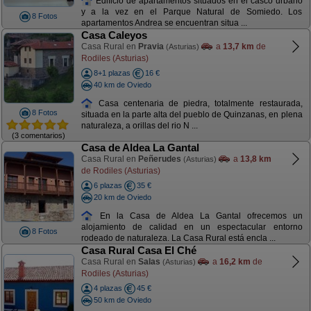
Edificio de apartamentos situados en el casco urbano
y a la vez en el Parque Natural de Somiedo. Los
8 Fotos
apartamentos Andrea se encuentran situa ...
Casa Caleyos
Casa Rural en
Pravia
a
13,7 km
de
(Asturias)
Rodiles (Asturias)
8+1 plazas
16 €
40 km de Oviedo
Casa centenaria de piedra, totalmente restaurada,
8 Fotos
situada en la parte alta del pueblo de Quinzanas, en plena
naturaleza, a orillas del rio N ...
(3 comentarios)
Casa de Aldea La Gantal
Casa Rural en
Peñerudes
a
13,8 km
(Asturias)
de Rodiles (Asturias)
6 plazas
35 €
20 km de Oviedo
En la Casa de Aldea La Gantal ofrecemos un
alojamiento de calidad en un espectacular entorno
8 Fotos
rodeado de naturaleza. La Casa Rural está encla ...
Casa Rural Casa El Ché
Casa Rural en
Salas
a
16,2 km
de
(Asturias)
Rodiles (Asturias)
4 plazas
45 €
50 km de Oviedo