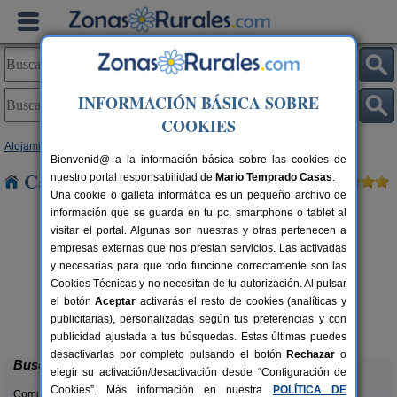
INFORMACIÓN BÁSICA SOBRE
COOKIES
Alojamientos
>
Asturias
> Llantrales
Bienvenid@ a la información básica sobre las cookies de
Casas Rurales cerca de Llantrales
nuestro portal responsabilidad de
Mario Temprado Casas
.
Una cookie o galleta informática es un pequeño archivo de
información que se guarda en tu pc, smartphone o tablet al
visitar el portal. Algunas son nuestras y otras pertenecen a
empresas externas que nos prestan servicios. Las activadas
y necesarias para que todo funcione correctamente son las
Cookies Técnicas y no necesitan de tu autorización. Al pulsar
el botón
Aceptar
activarás el resto de cookies (analíticas y
La Llosuca
rs.
12-22+3 pers.
publicitarias), personalizadas según tus preferencias y con
 €
30 €
San Pedro de Ambás (Asturias)
desde
publicidad ajustada a tus búsquedas. Estas últimas puedes
desactivarlas por completo pulsando el botón
Rechazar
o
Buscar
elegir su activación/desactivación desde “Configuración de
Cookies”. Más información en nuestra
POLÍTICA DE
Comunidades: