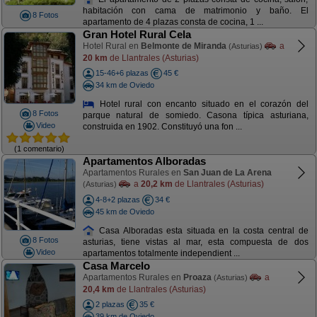
habitación con cama de matrimonio y baño. El
8 Fotos
apartamento de 4 plazas consta de cocina, 1 ...
Gran Hotel Rural Cela
Hotel Rural en
Belmonte de Miranda
a
(Asturias)
20 km
de Llantrales (Asturias)
15-46+6 plazas
45 €
34 km de Oviedo
Hotel rural con encanto situado en el corazón del
8 Fotos
parque natural de somiedo. Casona típica asturiana,
Video
construida en 1902. Constituyó una fon ...
(1 comentario)
Apartamentos Alboradas
Apartamentos Rurales en
San Juan de La Arena
a
20,2 km
de Llantrales (Asturias)
(Asturias)
4-8+2 plazas
34 €
45 km de Oviedo
Casa Alboradas esta situada en la costa central de
8 Fotos
asturias, tiene vistas al mar, esta compuesta de dos
Video
apartamentos totalmente independient ...
Casa Marcelo
Apartamentos Rurales en
Proaza
a
(Asturias)
20,4 km
de Llantrales (Asturias)
2 plazas
35 €
39 km de Oviedo