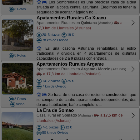
Los Sombredales es una preciosa casa de aldea
situada en la costa central asturiana. Elegirnos es tener la
8 Fotos
seguridad de acertar, hágalo y no ...
Apatamentos Rurales Ca Xuacu
Apartamentos Rurales en
Quintana
a
(Asturias)
17,3 km
de Llantrales (Asturias)
20+3 plazas
19 €
78 km de Oviedo
Es una casona Asturiana rehabilitada al estilo
tradicional y dividida en 4 apartamentos de distintas
8 Fotos
capacidades de 2 a 9 plazas con entrada ...
Apartamentos Rurales Argame
Apartamentos Rurales en
Argame / Morcin
(Asturias)
a
17,3 km
de Llantrales (Asturias)
14+2 plazas
25 €
7 km de Oviedo
Se trata de una casa de reciente construcción, que
8 Fotos
se compone de cuatro apartamentos independientes, dos
Video
de una habitación, baño completo, s ...
La Era de Somao
Casa Rural en
Somado
a
17,5 km
de
(Asturias)
Llantrales (Asturias)
7+1 plazas
12 €
50 km de Oviedo