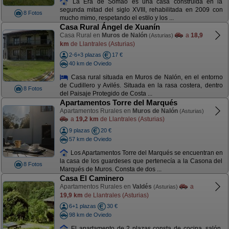
La Era de Somao es una casa construida en la
segunda mitad del siglo XVIII, rehabilitada en 2009 con
8 Fotos
mucho mimo, respetando el estilo y los ...
Casa Rural Ángel de Xuanín
Casa Rural en
Muros de Nalón
a
18,9
(Asturias)
km
de Llantrales (Asturias)
2-6+3 plazas
17 €
40 km de Oviedo
Casa rural situada en Muros de Nalón, en el entorno
de Cudillero y Avilés. Situada en la rasa costera, dentro
8 Fotos
del Paisaje Protegido de Costa ...
Apartamentos Torre del Marqués
Apartamentos Rurales en
Muros de Nalón
(Asturias)
a
19,2 km
de Llantrales (Asturias)
9 plazas
20 €
57 km de Oviedo
Los Apartamentos Torre del Marqués se encuentran en
la casa de los guardeses que pertenecía a la Casona del
8 Fotos
Marqués de Muros. Consta de dos ...
Casa El Caminero
Apartamentos Rurales en
Valdés
a
(Asturias)
19,9 km
de Llantrales (Asturias)
6+1 plazas
30 €
98 km de Oviedo
El apartamento de 2 plazas consta de cocina, salón,