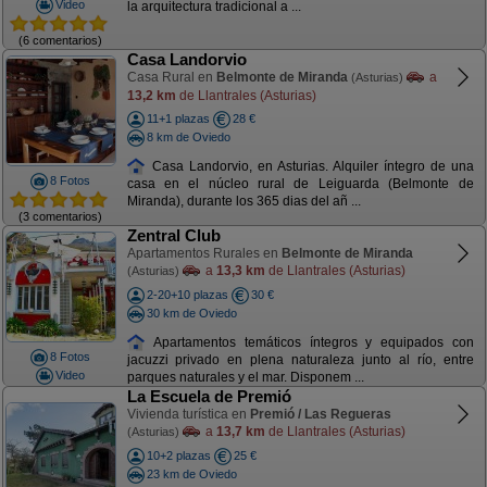
Video
la arquitectura tradicional a ...
(6 comentarios)
Casa Landorvio
Casa Rural en
Belmonte de Miranda
a
(Asturias)
13,2 km
de Llantrales (Asturias)
11+1 plazas
28 €
8 km de Oviedo
Casa Landorvio, en Asturias. Alquiler íntegro de una
8 Fotos
casa en el núcleo rural de Leiguarda (Belmonte de
Miranda), durante los 365 dias del añ ...
(3 comentarios)
Zentral Club
Apartamentos Rurales en
Belmonte de Miranda
a
13,3 km
de Llantrales (Asturias)
(Asturias)
2-20+10 plazas
30 €
30 km de Oviedo
Apartamentos temáticos íntegros y equipados con
8 Fotos
jacuzzi privado en plena naturaleza junto al río, entre
Video
parques naturales y el mar. Disponem ...
La Escuela de Premió
Vivienda turística en
Premió / Las Regueras
a
13,7 km
de Llantrales (Asturias)
(Asturias)
10+2 plazas
25 €
23 km de Oviedo