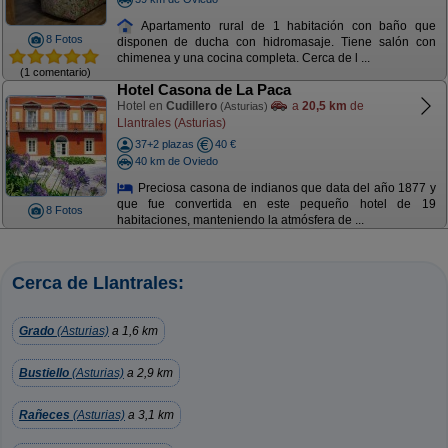
Apartamento rural de 1 habitación con baño que
8 Fotos
disponen de ducha con hidromasaje. Tiene salón con
chimenea y una cocina completa. Cerca de l ...
(1 comentario)
Hotel Casona de La Paca
Hotel en
Cudillero
a
20,5 km
de
(Asturias)
Llantrales (Asturias)
37+2 plazas
40 €
40 km de Oviedo
Preciosa casona de indianos que data del año 1877 y
que fue convertida en este pequeño hotel de 19
8 Fotos
habitaciones, manteniendo la atmósfera de ...
Cerca de Llantrales:
Grado
(Asturias)
a 1,6 km
Bustiello
(Asturias)
a 2,9 km
Rañeces
(Asturias)
a 3,1 km