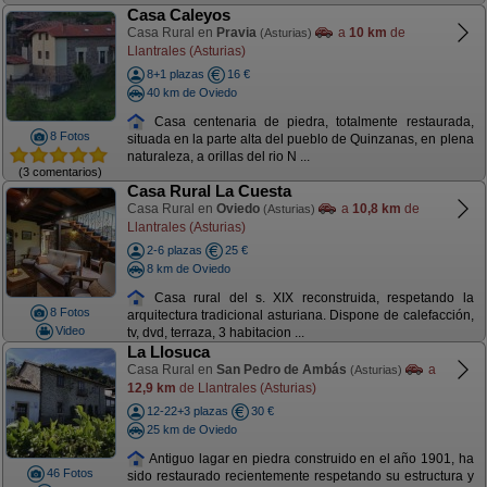
Casa Caleyos
Casa Rural en
Pravia
a
10 km
de
(Asturias)
Llantrales (Asturias)
8+1 plazas
16 €
40 km de Oviedo
Casa centenaria de piedra, totalmente restaurada,
8 Fotos
situada en la parte alta del pueblo de Quinzanas, en plena
naturaleza, a orillas del rio N ...
(3 comentarios)
Casa Rural La Cuesta
Casa Rural en
Oviedo
a
10,8 km
de
(Asturias)
Llantrales (Asturias)
2-6 plazas
25 €
8 km de Oviedo
Casa rural del s. XIX reconstruida, respetando la
8 Fotos
arquitectura tradicional asturiana. Dispone de calefacción,
Video
tv, dvd, terraza, 3 habitacion ...
La Llosuca
Casa Rural en
San Pedro de Ambás
a
(Asturias)
12,9 km
de Llantrales (Asturias)
12-22+3 plazas
30 €
25 km de Oviedo
Antiguo lagar en piedra construido en el año 1901, ha
46 Fotos
sido restaurado recientemente respetando su estructura y