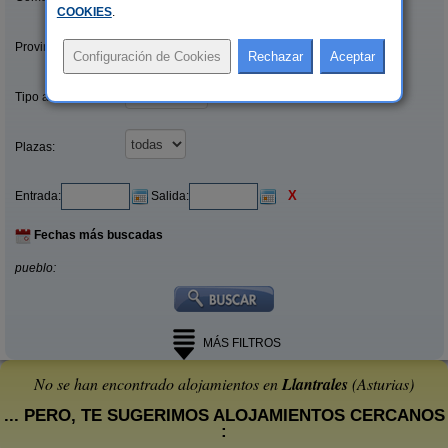
COOKIES
.
Provincias/Islas:
Tipo alquiler:
Plazas:
X
Entrada:
Salida:
Fechas más buscadas
pueblo:
MÁS FILTROS
No se han encontrado alojamientos en
Llantrales
(Asturias)
... PERO, TE SUGERIMOS ALOJAMIENTOS CERCANOS
: