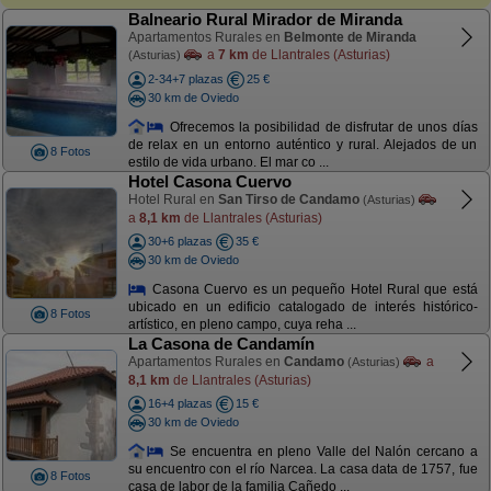
Balneario Rural Mirador de Miranda
Apartamentos Rurales en
Belmonte de Miranda
a
7 km
de Llantrales (Asturias)
(Asturias)
2-34+7 plazas
25 €
30 km de Oviedo
Ofrecemos la posibilidad de disfrutar de unos días
de relax en un entorno auténtico y rural. Alejados de un
8 Fotos
estilo de vida urbano. El mar co ...
Hotel Casona Cuervo
Hotel Rural en
San Tirso de Candamo
(Asturias)
a
8,1 km
de Llantrales (Asturias)
30+6 plazas
35 €
30 km de Oviedo
Casona Cuervo es un pequeño Hotel Rural que está
ubicado en un edificio catalogado de interés histórico-
8 Fotos
artístico, en pleno campo, cuya reha ...
La Casona de Candamín
Apartamentos Rurales en
Candamo
a
(Asturias)
8,1 km
de Llantrales (Asturias)
16+4 plazas
15 €
30 km de Oviedo
Se encuentra en pleno Valle del Nalón cercano a
su encuentro con el río Narcea. La casa data de 1757, fue
8 Fotos
casa de labor de la familia Cañedo ...