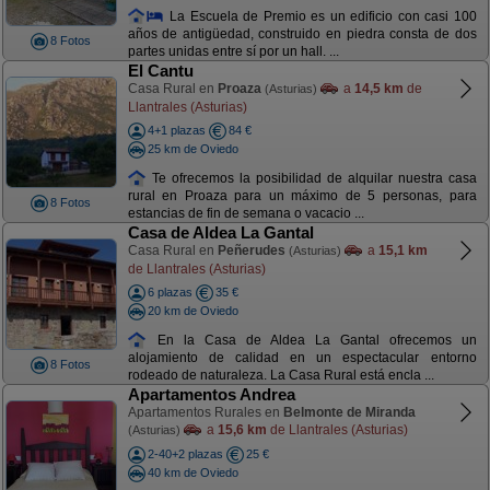
La Escuela de Premio es un edificio con casi 100
años de antigüedad, construido en piedra consta de dos
8 Fotos
partes unidas entre sí por un hall. ...
El Cantu
Casa Rural en
Proaza
a
14,5 km
de
(Asturias)
Llantrales (Asturias)
4+1 plazas
84 €
25 km de Oviedo
Te ofrecemos la posibilidad de alquilar nuestra casa
rural en Proaza para un máximo de 5 personas, para
8 Fotos
estancias de fin de semana o vacacio ...
Casa de Aldea La Gantal
Casa Rural en
Peñerudes
a
15,1 km
(Asturias)
de Llantrales (Asturias)
6 plazas
35 €
20 km de Oviedo
En la Casa de Aldea La Gantal ofrecemos un
alojamiento de calidad en un espectacular entorno
8 Fotos
rodeado de naturaleza. La Casa Rural está encla ...
Apartamentos Andrea
Apartamentos Rurales en
Belmonte de Miranda
a
15,6 km
de Llantrales (Asturias)
(Asturias)
2-40+2 plazas
25 €
40 km de Oviedo