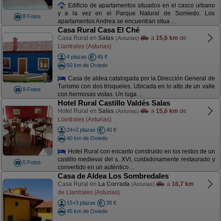
Edificio de apartamentos situados en el casco urbano
y a la vez en el Parque Natural de Somiedo. Los
8 Fotos
apartamentos Andrea se encuentran situa ...
Casa Rural Casa El Ché
Casa Rural en
Salas
a
15,6 km
de
(Asturias)
Llantrales (Asturias)
4 plazas
45 €
50 km de Oviedo
Casa de aldea catalogada por la Dirección General de
Turismo con dos trisqueles. Ubicada en lo alto de un valle
8 Fotos
con hermosas vistas. Un luga ...
Hotel Rural Castillo Valdés Salas
Hotel Rural en
Salas
a
15,6 km
de
(Asturias)
Llantrales (Asturias)
24+2 plazas
40 €
40 km de Oviedo
Hotel Rural con encanto construido en los restos de un
castillo medieval del s. XVI, cuidadosamente restaurado y
5 Fotos
convertido en un auténtico ...
Casa de Aldea Los Sombredales
Casa Rural en
La Corrada
a
16,7 km
(Asturias)
de Llantrales (Asturias)
15+3 plazas
30 €
45 km de Oviedo