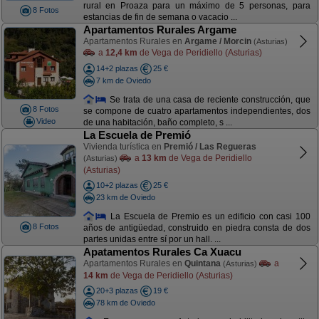
rural en Proaza para un máximo de 5 personas, para
8 Fotos
estancias de fin de semana o vacacio ...
Apartamentos Rurales Argame
Apartamentos Rurales en
Argame / Morcin
(Asturias)
a
12,4 km
de Vega de Peridiello (Asturias)
14+2 plazas
25 €
7 km de Oviedo
Se trata de una casa de reciente construcción, que
8 Fotos
se compone de cuatro apartamentos independientes, dos
Video
de una habitación, baño completo, s ...
La Escuela de Premió
Vivienda turística en
Premió / Las Regueras
a
13 km
de Vega de Peridiello
(Asturias)
(Asturias)
10+2 plazas
25 €
23 km de Oviedo
La Escuela de Premio es un edificio con casi 100
8 Fotos
años de antigüedad, construido en piedra consta de dos
partes unidas entre sí por un hall. ...
Apatamentos Rurales Ca Xuacu
Apartamentos Rurales en
Quintana
a
(Asturias)
14 km
de Vega de Peridiello (Asturias)
20+3 plazas
19 €
78 km de Oviedo