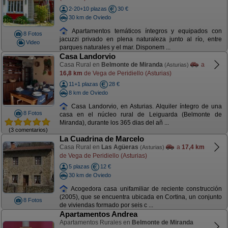
2-20+10 plazas
30 €
30 km de Oviedo
Apartamentos temáticos íntegros y equipados con
8 Fotos
jacuzzi privado en plena naturaleza junto al río, entre
Video
parques naturales y el mar. Disponem ...
Casa Landorvio
Casa Rural en
Belmonte de Miranda
a
(Asturias)
16,8 km
de Vega de Peridiello (Asturias)
11+1 plazas
28 €
8 km de Oviedo
Casa Landorvio, en Asturias. Alquiler íntegro de una
8 Fotos
casa en el núcleo rural de Leiguarda (Belmonte de
Miranda), durante los 365 dias del añ ...
(3 comentarios)
La Cuadrina de Marcelo
Casa Rural en
Las Agüeras
a
17,4 km
(Asturias)
de Vega de Peridiello (Asturias)
5 plazas
12 €
30 km de Oviedo
Acogedora casa unifamiliar de reciente construcción
(2005), que se encuentra ubicada en Cortina, un conjunto
8 Fotos
de viviendas formado por seis c ...
Apartamentos Andrea
Apartamentos Rurales en
Belmonte de Miranda