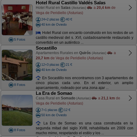
Hotel Rural Castillo Valdés Salas
Hotel Rural en
Salas
a
20,4 km
de
(Asturias)
Vega de Peridiello (Asturias)
24+2 plazas
40 €
40 km de Oviedo
Hotel Rural con encanto construido en los restos de un
castillo medieval del s. XVI, cuidadosamente restaurado y
5 Fotos
convertido en un auténtico ...
Socastillo
Apartamentos Rurales en
Quirós
a
(Asturias)
20,7 km
de Vega de Peridiello (Asturias)
12+3 plazas
21 €
40 km de Oviedo
En Socastillo nos encontramos con 3 apartamentos de
cinco plazas cada uno. En el exterior, un amplio
8 Fotos
aparcamiento, rodeado por una zona ajar ...
La Era de Somao
Casa Rural en
Somado
a
21,1 km
de
(Asturias)
Vega de Peridiello (Asturias)
7+1 plazas
12 €
50 km de Oviedo
La Era de Somao es una casa construida en la
segunda mitad del siglo XVIII, rehabilitada en 2009 con
8 Fotos
mucho mimo, respetando el estilo y los ...