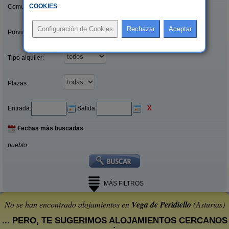
COOKIES
.
Comunidades:
Provincias/Islas:
Tipo alquiler:
Plazas:
X
Entrada:
Salida:
Fechas más buscadas
pueblo:
MÁS FILTROS
No se han encontrado alojamientos en
Vega de Peridiello
(Asturias)
... PERO, TE SUGERIMOS ALOJAMIENTOS CERCANOS
: