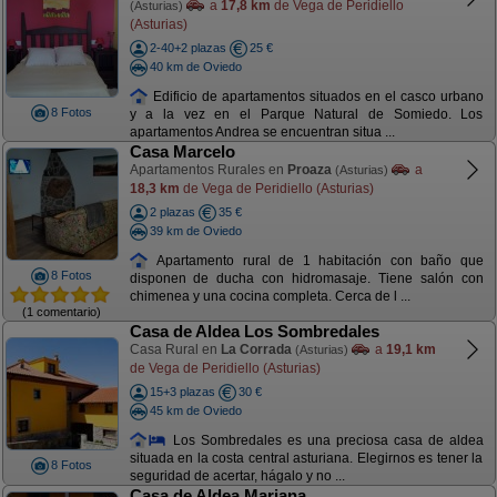
a
17,8 km
de Vega de Peridiello
(Asturias)
(Asturias)
2-40+2 plazas
25 €
40 km de Oviedo
Edificio de apartamentos situados en el casco urbano
8 Fotos
y a la vez en el Parque Natural de Somiedo. Los
apartamentos Andrea se encuentran situa ...
Casa Marcelo
Apartamentos Rurales en
Proaza
a
(Asturias)
18,3 km
de Vega de Peridiello (Asturias)
2 plazas
35 €
39 km de Oviedo
Apartamento rural de 1 habitación con baño que
8 Fotos
disponen de ducha con hidromasaje. Tiene salón con
chimenea y una cocina completa. Cerca de l ...
(1 comentario)
Casa de Aldea Los Sombredales
Casa Rural en
La Corrada
a
19,1 km
(Asturias)
de Vega de Peridiello (Asturias)
15+3 plazas
30 €
45 km de Oviedo
Los Sombredales es una preciosa casa de aldea
situada en la costa central asturiana. Elegirnos es tener la
8 Fotos
seguridad de acertar, hágalo y no ...
Casa de Aldea Mariana