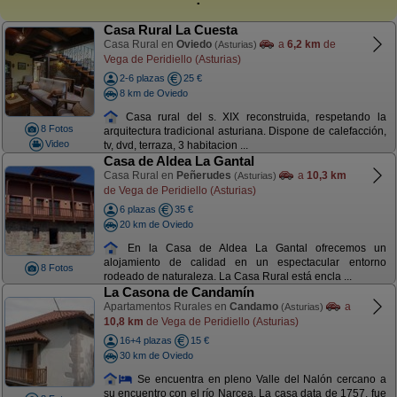
Casa Rural La Cuesta
Casa Rural en
Oviedo
a
6,2 km
de
(Asturias)
Vega de Peridiello (Asturias)
2-6 plazas
25 €
8 km de Oviedo
Casa rural del s. XIX reconstruida, respetando la
8 Fotos
arquitectura tradicional asturiana. Dispone de calefacción,
Video
tv, dvd, terraza, 3 habitacion ...
Casa de Aldea La Gantal
Casa Rural en
Peñerudes
a
10,3 km
(Asturias)
de Vega de Peridiello (Asturias)
6 plazas
35 €
20 km de Oviedo
En la Casa de Aldea La Gantal ofrecemos un
alojamiento de calidad en un espectacular entorno
8 Fotos
rodeado de naturaleza. La Casa Rural está encla ...
La Casona de Candamín
Apartamentos Rurales en
Candamo
a
(Asturias)
10,8 km
de Vega de Peridiello (Asturias)
16+4 plazas
15 €
30 km de Oviedo
Se encuentra en pleno Valle del Nalón cercano a
su encuentro con el río Narcea. La casa data de 1757, fue