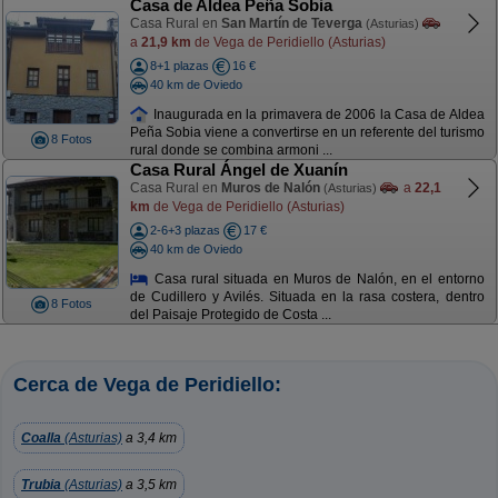
Casa de Aldea Peña Sobia
Casa Rural en
San Martín de Teverga
(Asturias)
a
21,9 km
de Vega de Peridiello (Asturias)
8+1 plazas
16 €
40 km de Oviedo
Inaugurada en la primavera de 2006 la Casa de Aldea
Peña Sobia viene a convertirse en un referente del turismo
8 Fotos
rural donde se combina armoni ...
Casa Rural Ángel de Xuanín
Casa Rural en
Muros de Nalón
a
22,1
(Asturias)
km
de Vega de Peridiello (Asturias)
2-6+3 plazas
17 €
40 km de Oviedo
Casa rural situada en Muros de Nalón, en el entorno
de Cudillero y Avilés. Situada en la rasa costera, dentro
8 Fotos
del Paisaje Protegido de Costa ...
Cerca de Vega de Peridiello:
Coalla
(Asturias)
a 3,4 km
Trubia
(Asturias)
a 3,5 km