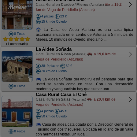
Casa Rural en
Cardeo / Mieres
a
19,2
(Asturias)
km
de Vega de Peridiello (Asturias)
4 plazas
23 €
15 km de Oviedo
La Casa de Aldea Mariana es una casa típica
8 Fotos
asturiana situada en el centro de Asturias a 5 minutos de
Mieres, 10 minutos de Oviedo, media ho ...
(1 comentario)
La Aldea Soñada
Hotel Rural en
Riosa
a
19,6 km
de
(Asturias)
Vega de Peridiello (Asturias)
38+9 plazas
62 €
20 km de Oviedo
La Aldea Soñada del Angliru está pensada para que
usted se sienta como en casa. Con una decoración
8 Fotos
moderna y vanguardista hay que sumar una ...
Casa Rural Casa El Ché
Casa Rural en
Salas
a
20,4 km
de
(Asturias)
Vega de Peridiello (Asturias)
4 plazas
45 €
50 km de Oviedo
Casa de aldea catalogada por la Dirección General de
Turismo con dos trisqueles. Ubicada en lo alto de un valle
8 Fotos
con hermosas vistas. Un luga ...