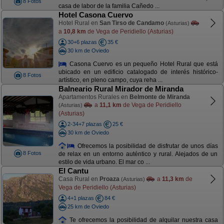
8 Fotos
casa de labor de la familia Cañedo ...
Hotel Casona Cuervo
Hotel Rural en
San Tirso de Candamo
(Asturias)
a
10,8 km
de Vega de Peridiello (Asturias)
30+6 plazas
35 €
30 km de Oviedo
Casona Cuervo es un pequeño Hotel Rural que está
ubicado en un edificio catalogado de interés histórico-
8 Fotos
artístico, en pleno campo, cuya reha ...
Balneario Rural Mirador de Miranda
Apartamentos Rurales en
Belmonte de Miranda
a
11,1 km
de Vega de Peridiello
(Asturias)
(Asturias)
2-34+7 plazas
25 €
30 km de Oviedo
Ofrecemos la posibilidad de disfrutar de unos días
8 Fotos
de relax en un entorno auténtico y rural. Alejados de un
estilo de vida urbano. El mar co ...
El Cantu
Casa Rural en
Proaza
a
11,3 km
de
(Asturias)
Vega de Peridiello (Asturias)
4+1 plazas
84 €
25 km de Oviedo
Te ofrecemos la posibilidad de alquilar nuestra casa