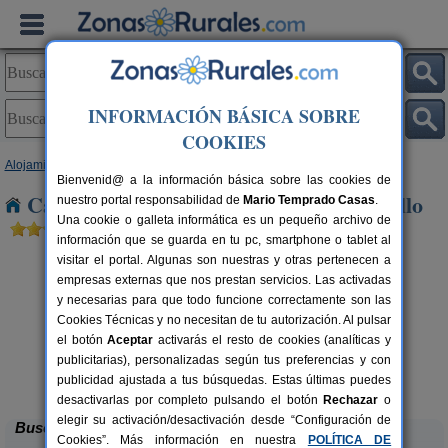
INFORMACIÓN BÁSICA SOBRE
COOKIES
Alojamientos
>
Asturias
> Vega de Peridiello
Bienvenid@ a la información básica sobre las cookies de
Casas Rurales cerca de Vega de Peridiello
nuestro portal responsabilidad de
Mario Temprado Casas
.
Una cookie o galleta informática es un pequeño archivo de
información que se guarda en tu pc, smartphone o tablet al
visitar el portal. Algunas son nuestras y otras pertenecen a
empresas externas que nos prestan servicios. Las activadas
y necesarias para que todo funcione correctamente son las
Cookies Técnicas y no necesitan de tu autorización. Al pulsar
el botón
Aceptar
activarás el resto de cookies (analíticas y
publicitarias), personalizadas según tus preferencias y con
La Llosuca
rs.
12-22+3 pers.
 €
30 €
publicidad ajustada a tus búsquedas. Estas últimas puedes
San Pedro de Ambás (Asturias)
desde
desactivarlas por completo pulsando el botón
Rechazar
o
elegir su activación/desactivación desde “Configuración de
Buscar
Cookies”. Más información en nuestra
POLÍTICA DE