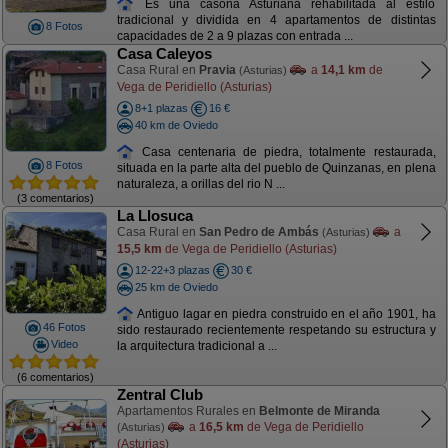
Es una casona Asturiana rehabilitada al estilo
tradicional y dividida en 4 apartamentos de distintas
8 Fotos
capacidades de 2 a 9 plazas con entrada ...
Casa Caleyos
Casa Rural en
Pravia
a
14,1 km
de
(Asturias)
Vega de Peridiello (Asturias)
8+1 plazas
16 €
40 km de Oviedo
Casa centenaria de piedra, totalmente restaurada,
8 Fotos
situada en la parte alta del pueblo de Quinzanas, en plena
naturaleza, a orillas del rio N ...
(3 comentarios)
La Llosuca
Casa Rural en
San Pedro de Ambás
a
(Asturias)
15,5 km
de Vega de Peridiello (Asturias)
12-22+3 plazas
30 €
25 km de Oviedo
Antiguo lagar en piedra construido en el año 1901, ha
46 Fotos
sido restaurado recientemente respetando su estructura y
Video
la arquitectura tradicional a ...
(6 comentarios)
Zentral Club
Apartamentos Rurales en
Belmonte de Miranda
a
16,5 km
de Vega de Peridiello
(Asturias)
(Asturias)