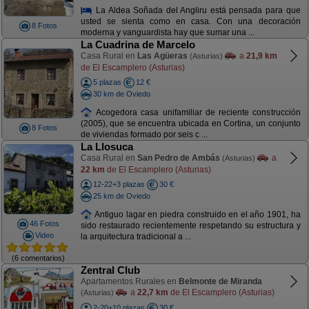
La Aldea Soñada del Angliru está pensada para que
usted se sienta como en casa. Con una decoración
8 Fotos
moderna y vanguardista hay que sumar una ...
La Cuadrina de Marcelo
Casa Rural en
Las Agüeras
a
21,9 km
(Asturias)
de El Escamplero (Asturias)
5 plazas
12 €
30 km de Oviedo
Acogedora casa unifamiliar de reciente construcción
(2005), que se encuentra ubicada en Cortina, un conjunto
8 Fotos
de viviendas formado por seis c ...
La Llosuca
Casa Rural en
San Pedro de Ambás
a
(Asturias)
22 km
de El Escamplero (Asturias)
12-22+3 plazas
30 €
25 km de Oviedo
Antiguo lagar en piedra construido en el año 1901, ha
46 Fotos
sido restaurado recientemente respetando su estructura y
Video
la arquitectura tradicional a ...
(6 comentarios)
Zentral Club
Apartamentos Rurales en
Belmonte de Miranda
a
22,7 km
de El Escamplero (Asturias)
(Asturias)
2-20+10 plazas
30 €