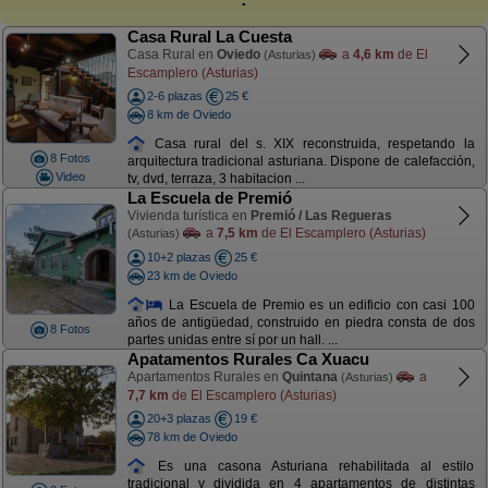
Casa Rural La Cuesta
Casa Rural en
Oviedo
a
4,6 km
de El
(Asturias)
Escamplero (Asturias)
2-6 plazas
25 €
8 km de Oviedo
Casa rural del s. XIX reconstruida, respetando la
8 Fotos
arquitectura tradicional asturiana. Dispone de calefacción,
Video
tv, dvd, terraza, 3 habitacion ...
La Escuela de Premió
Vivienda turística en
Premió / Las Regueras
a
7,5 km
de El Escamplero (Asturias)
(Asturias)
10+2 plazas
25 €
23 km de Oviedo
La Escuela de Premio es un edificio con casi 100
años de antigüedad, construido en piedra consta de dos
8 Fotos
partes unidas entre sí por un hall. ...
Apatamentos Rurales Ca Xuacu
Apartamentos Rurales en
Quintana
a
(Asturias)
7,7 km
de El Escamplero (Asturias)
20+3 plazas
19 €
78 km de Oviedo
Es una casona Asturiana rehabilitada al estilo
tradicional y dividida en 4 apartamentos de distintas