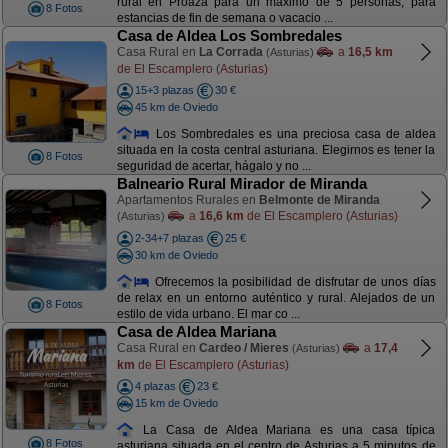
rural en Proaza para un máximo de 5 personas, para
8 Fotos
estancias de fin de semana o vacacio ...
Casa de Aldea Los Sombredales
Casa Rural en
La Corrada
a
16,5 km
(Asturias)
de El Escamplero (Asturias)
15+3 plazas
30 €
45 km de Oviedo
Los Sombredales es una preciosa casa de aldea
situada en la costa central asturiana. Elegirnos es tener la
8 Fotos
seguridad de acertar, hágalo y no ...
Balneario Rural Mirador de Miranda
Apartamentos Rurales en
Belmonte de Miranda
a
16,6 km
de El Escamplero (Asturias)
(Asturias)
2-34+7 plazas
25 €
30 km de Oviedo
Ofrecemos la posibilidad de disfrutar de unos días
de relax en un entorno auténtico y rural. Alejados de un
8 Fotos
estilo de vida urbano. El mar co ...
Casa de Aldea Mariana
Casa Rural en
Cardeo / Mieres
a
17,4
(Asturias)
km
de El Escamplero (Asturias)
4 plazas
23 €
15 km de Oviedo
La Casa de Aldea Mariana es una casa típica
8 Fotos
asturiana situada en el centro de Asturias a 5 minutos de