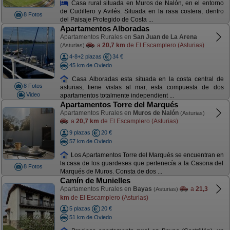
Casa rural situada en Muros de Nalón, en el entorno
de Cudillero y Avilés. Situada en la rasa costera, dentro
8 Fotos
del Paisaje Protegido de Costa ...
Apartamentos Alboradas
Apartamentos Rurales en
San Juan de La Arena
a
20,7 km
de El Escamplero (Asturias)
(Asturias)
4-8+2 plazas
34 €
45 km de Oviedo
Casa Alboradas esta situada en la costa central de
8 Fotos
asturias, tiene vistas al mar, esta compuesta de dos
Video
apartamentos totalmente independient ...
Apartamentos Torre del Marqués
Apartamentos Rurales en
Muros de Nalón
(Asturias)
a
20,7 km
de El Escamplero (Asturias)
9 plazas
20 €
57 km de Oviedo
Los Apartamentos Torre del Marqués se encuentran en
la casa de los guardeses que pertenecía a la Casona del
8 Fotos
Marqués de Muros. Consta de dos ...
Camín de Munielles
Apartamentos Rurales en
Bayas
a
21,3
(Asturias)
km
de El Escamplero (Asturias)
5 plazas
20 €
51 km de Oviedo