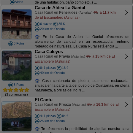
Video
de una habitación, baño completo, s ...
Casa de Aldea La Gantal
Casa Rural en
Peñerudes
a
11,7 km
(Asturias)
de El Escamplero (Asturias)
6 plazas
35 €
20 km de Oviedo
En la Casa de Aldea La Gantal ofrecemos un
alojamiento de calidad en un espectacular entorno
8 Fotos
rodeado de naturaleza. La Casa Rural está encla ...
Casa Caleyos
Casa Rural en
Pravia
a
15 km
de El
(Asturias)
Escamplero (Asturias)
8+1 plazas
16 €
40 km de Oviedo
Casa centenaria de piedra, totalmente restaurada,
8 Fotos
situada en la parte alta del pueblo de Quinzanas, en plena
naturaleza, a orillas del rio N ...
(3 comentarios)
El Cantu
Casa Rural en
Proaza
a
16,3 km
de El
(Asturias)
Escamplero (Asturias)
4+1 plazas
84 €
25 km de Oviedo
Te ofrecemos la posibilidad de alquilar nuestra casa