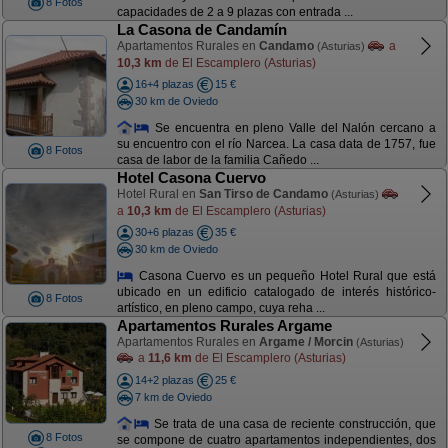
8 Fotos
capacidades de 2 a 9 plazas con entrada ...
La Casona de Candamín
Apartamentos Rurales en
Candamo
a
(Asturias)
10,3 km
de El Escamplero (Asturias)
16+4 plazas
15 €
30 km de Oviedo
Se encuentra en pleno Valle del Nalón cercano a
su encuentro con el río Narcea. La casa data de 1757, fue
8 Fotos
casa de labor de la familia Cañedo ...
Hotel Casona Cuervo
Hotel Rural en
San Tirso de Candamo
(Asturias)
a
10,3 km
de El Escamplero (Asturias)
30+6 plazas
35 €
30 km de Oviedo
Casona Cuervo es un pequeño Hotel Rural que está
ubicado en un edificio catalogado de interés histórico-
8 Fotos
artístico, en pleno campo, cuya reha ...
Apartamentos Rurales Argame
Apartamentos Rurales en
Argame / Morcin
(Asturias)
a
11,6 km
de El Escamplero (Asturias)
14+2 plazas
25 €
7 km de Oviedo
Se trata de una casa de reciente construcción, que
8 Fotos
se compone de cuatro apartamentos independientes, dos