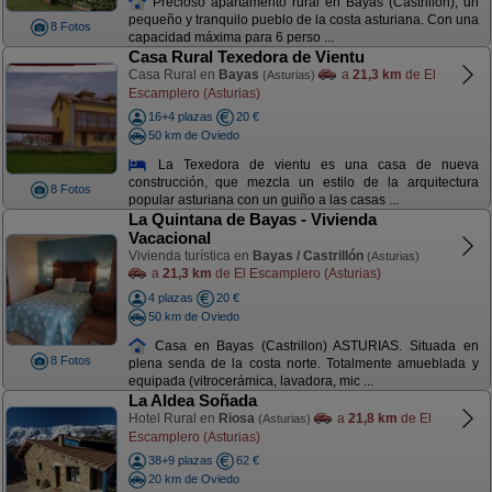
Precioso apartamento rural en Bayas (Castrillón), un
pequeño y tranquilo pueblo de la costa asturiana. Con una
8 Fotos
capacidad máxima para 6 perso ...
Casa Rural Texedora de Vientu
Casa Rural en
Bayas
a
21,3 km
de El
(Asturias)
Escamplero (Asturias)
16+4 plazas
20 €
50 km de Oviedo
La Texedora de vientu es una casa de nueva
construcción, que mezcla un estilo de la arquitectura
8 Fotos
popular asturiana con un guiño a las casas ...
La Quintana de Bayas - Vivienda
Vacacional
Vivienda turística en
Bayas / Castrillón
(Asturias)
a
21,3 km
de El Escamplero (Asturias)
4 plazas
20 €
50 km de Oviedo
Casa en Bayas (Castrillon) ASTURIAS. Situada en
8 Fotos
plena senda de la costa norte. Totalmente amueblada y
equipada (vitrocerámica, lavadora, mic ...
La Aldea Soñada
Hotel Rural en
Riosa
a
21,8 km
de El
(Asturias)
Escamplero (Asturias)
38+9 plazas
62 €
20 km de Oviedo