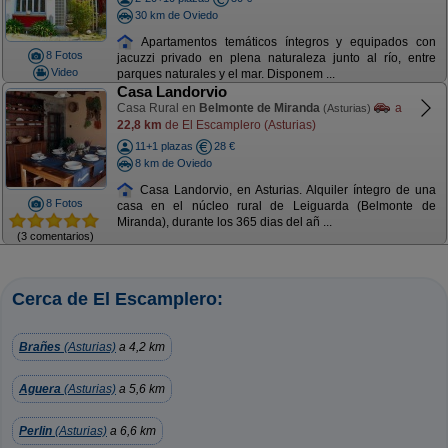
30 km de Oviedo
Apartamentos temáticos íntegros y equipados con
8 Fotos
jacuzzi privado en plena naturaleza junto al río, entre
Video
parques naturales y el mar. Disponem ...
Casa Landorvio
Casa Rural en
Belmonte de Miranda
a
(Asturias)
22,8 km
de El Escamplero (Asturias)
11+1 plazas
28 €
8 km de Oviedo
Casa Landorvio, en Asturias. Alquiler íntegro de una
8 Fotos
casa en el núcleo rural de Leiguarda (Belmonte de
Miranda), durante los 365 dias del añ ...
(3 comentarios)
Cerca de El Escamplero:
Brañes
(Asturias)
a 4,2 km
Aguera
(Asturias)
a 5,6 km
Perlin
(Asturias)
a 6,6 km