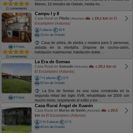
Mieres, 10 minutos de Oviedo, media ho ...
(1 comentario)
Campu I y II
Casa Rural en
Piloña
a
19,1 km
de El
(Asturias)
Escamplero (Asturias)
5 plazas
20 €
15 km de Oviedo
Casa de aldea, de piedra y madera para 5 personas,
8 Fotos
aislada en la montaña. Dispone de cocina-salón,
habitación matrimonial, habitación doble ...
(1 comentario)
La Era de Somao
Casa Rural en
Somado
a
20,1 km
de
(Asturias)
El Escamplero (Asturias)
7+1 plazas
12 €
50 km de Oviedo
La Era de Somao es una casa construida en la
segunda mitad del siglo XVIII, rehabilitada en 2009 con
8 Fotos
mucho mimo, respetando el estilo y los ...
Casa Rural Ángel de Xuanín
Casa Rural en
Muros de Nalón
a
20,5
(Asturias)
km
de El Escamplero (Asturias)
2-6+3 plazas
17 €
40 km de Oviedo