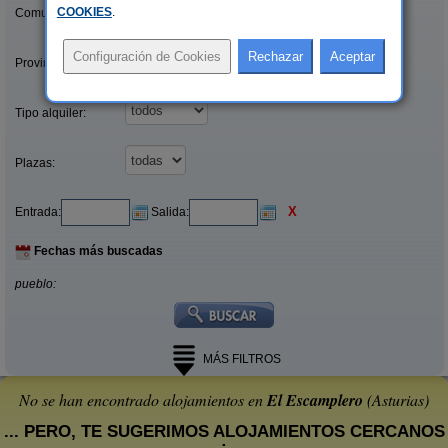
COOKIES
.
Comunidades:
Provincias/Islas:
Tipo alquiler:
Plazas:
X
Entrada:
Salida:
Fechas más buscadas
pueblo:
MÁS FILTROS
No se han encontrado alojamientos en
El Escamplero
(Asturias)
... PERO, TE SUGERIMOS ALOJAMIENTOS CERCANOS
: