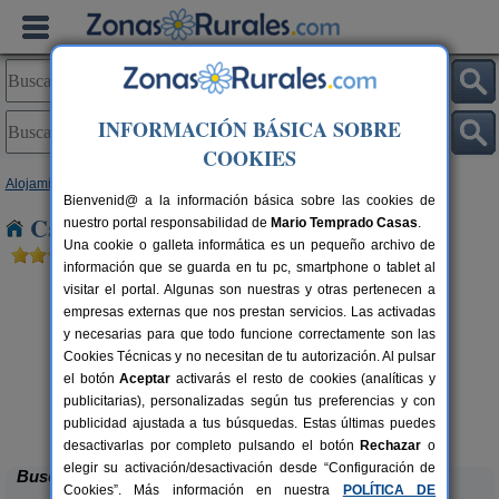
INFORMACIÓN BÁSICA SOBRE
COOKIES
Alojamientos
>
Asturias
> El Escamplero
Bienvenid@ a la información básica sobre las cookies de
Casas Rurales cerca de El Escamplero
nuestro portal responsabilidad de
Mario Temprado Casas
.
Una cookie o galleta informática es un pequeño archivo de
información que se guarda en tu pc, smartphone o tablet al
visitar el portal. Algunas son nuestras y otras pertenecen a
empresas externas que nos prestan servicios. Las activadas
y necesarias para que todo funcione correctamente son las
Cookies Técnicas y no necesitan de tu autorización. Al pulsar
el botón
Aceptar
activarás el resto de cookies (analíticas y
publicitarias), personalizadas según tus preferencias y con
El Pajar de Pumarega
rs.
6 pers.
 €
19 €
publicidad ajustada a tus búsquedas. Estas últimas puedes
Castropol (Asturias)
desde
desactivarlas por completo pulsando el botón
Rechazar
o
elegir su activación/desactivación desde “Configuración de
Buscar
Cookies”. Más información en nuestra
POLÍTICA DE