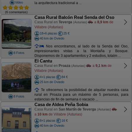
Video
la arquitectura tradicional a ...
(6 comentarios)
Casa Rural Balcón Real Senda del Oso
Casa Rural en
Teverga
a
8,9 km
de
(Asturias)
Villabre (Asturias)
18+6 plazas
25 €
40 km de Oviedo
Nos encontramos, al lado de la Senda del Oso,
impresionantes vistas a la Montaña y Bosque.
8 Fotos
Disponemos de 3 apartamentos y 2 estudios, totalm ...
El Cantu
Casa Rural en
Proaza
a
9,1 km
de
(Asturias)
Villabre (Asturias)
4+1 plazas
84 €
25 km de Oviedo
Te ofrecemos la posibilidad de alquilar nuestra casa
rural en Proaza para un máximo de 5 personas, para
8 Fotos
estancias de fin de semana o vacacio ...
Casa de Aldea Peña Sobia
Casa Rural en
San Martín de Teverga
(Asturias)
a
10 km
de Villabre (Asturias)
8+1 plazas
16 €
40 km de Oviedo