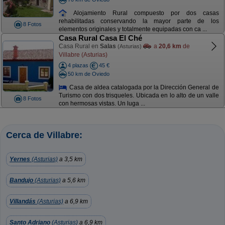
Alojamiento Rural compuesto por dos casas
rehabilitadas conservando la mayor parte de los
8 Fotos
elementos originales y totalmente equipadas con ca ...
Casa Rural Casa El Ché
Casa Rural en
Salas
a
20,6 km
de
(Asturias)
Villabre (Asturias)
4 plazas
45 €
50 km de Oviedo
Casa de aldea catalogada por la Dirección General de
Turismo con dos trisqueles. Ubicada en lo alto de un valle
8 Fotos
con hermosas vistas. Un luga ...
Cerca de Villabre:
Yernes
(Asturias)
a 3,5 km
Bandujo
(Asturias)
a 5,6 km
Villandás
(Asturias)
a 6,9 km
Santo Adriano
(Asturias)
a 6,9 km