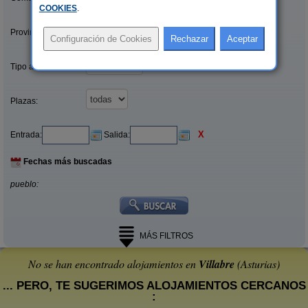
COOKIES
.
Provincias/Islas:
Tipo alquiler:
Plazas:
X
Entrada:
Salida:
Fechas más buscadas
pueblo:
MÁS FILTROS
No se han encontrado alojamientos en
Villabre
(Asturias)
... PERO, TE SUGERIMOS ALOJAMIENTOS CERCANOS
: