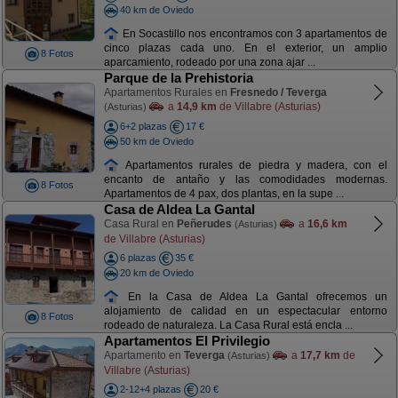
40 km de Oviedo
En Socastillo nos encontramos con 3 apartamentos de
cinco plazas cada uno. En el exterior, un amplio
8 Fotos
aparcamiento, rodeado por una zona ajar ...
Parque de la Prehistoria
Apartamentos Rurales en
Fresnedo / Teverga
a
14,9 km
de Villabre (Asturias)
(Asturias)
6+2 plazas
17 €
50 km de Oviedo
Apartamentos rurales de piedra y madera, con el
encanto de antaño y las comodidades modernas.
8 Fotos
Apartamentos de 4 pax, dos plantas, en la supe ...
Casa de Aldea La Gantal
Casa Rural en
Peñerudes
a
16,6 km
(Asturias)
de Villabre (Asturias)
6 plazas
35 €
20 km de Oviedo
En la Casa de Aldea La Gantal ofrecemos un
alojamiento de calidad en un espectacular entorno
8 Fotos
rodeado de naturaleza. La Casa Rural está encla ...
Apartamentos El Privilegio
Apartamento en
Teverga
a
17,7 km
de
(Asturias)
Villabre (Asturias)
2-12+4 plazas
20 €