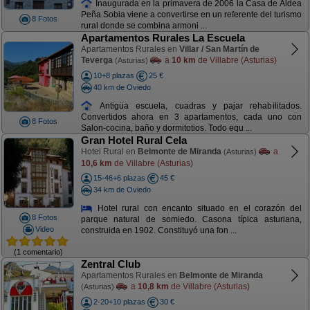
Inaugurada en la primavera de 2006 la Casa de Aldea
Peña Sobia viene a convertirse en un referente del turismo
8 Fotos
rural donde se combina armoni ...
Apartamentos Rurales La Escuela
Apartamentos Rurales en
Villar / San Martín de
Teverga
a
10 km
de Villabre (Asturias)
(Asturias)
10+8 plazas
25 €
40 km de Oviedo
Antigüa escuela, cuadras y pajar rehabilitados.
Convertidos ahora en 3 apartamentos, cada uno con
8 Fotos
Salon-cocina, baño y dormitotios. Todo equ ...
Gran Hotel Rural Cela
Hotel Rural en
Belmonte de Miranda
a
(Asturias)
10,6 km
de Villabre (Asturias)
15-46+6 plazas
45 €
34 km de Oviedo
Hotel rural con encanto situado en el corazón del
8 Fotos
parque natural de somiedo. Casona típica asturiana,
Video
construida en 1902. Constituyó una fon ...
(1 comentario)
Zentral Club
Apartamentos Rurales en
Belmonte de Miranda
a
10,8 km
de Villabre (Asturias)
(Asturias)
2-20+10 plazas
30 €