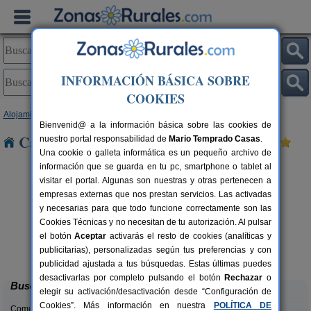
INFORMACIÓN BÁSICA SOBRE
COOKIES
Alojamientos
>
Asturias
> Villabre
Bienvenid@ a la información básica sobre las cookies de
Casas Rurales cerca de Villabre
nuestro portal responsabilidad de
Mario Temprado Casas
.
Una cookie o galleta informática es un pequeño archivo de
información que se guarda en tu pc, smartphone o tablet al
visitar el portal. Algunas son nuestras y otras pertenecen a
empresas externas que nos prestan servicios. Las activadas
y necesarias para que todo funcione correctamente son las
Cookies Técnicas y no necesitan de tu autorización. Al pulsar
el botón
Aceptar
activarás el resto de cookies (analíticas y
Casa Rural La Rectoral
rs.
14+3 pers.
publicitarias), personalizadas según tus preferencias y con
 €
20 €
Beloncio (Asturias)
desde
publicidad ajustada a tus búsquedas. Estas últimas puedes
desactivarlas por completo pulsando el botón
Rechazar
o
Buscar
elegir su activación/desactivación desde “Configuración de
Cookies”. Más información en nuestra
POLÍTICA DE
Comunidades: