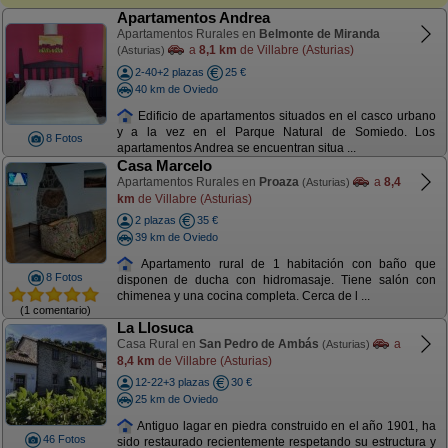
Apartamentos Andrea
Apartamentos Rurales en
Belmonte de Miranda
a
8,1 km
de Villabre (Asturias)
(Asturias)
2-40+2 plazas
25 €
40 km de Oviedo
Edificio de apartamentos situados en el casco urbano
y a la vez en el Parque Natural de Somiedo. Los
8 Fotos
apartamentos Andrea se encuentran situa ...
Casa Marcelo
Apartamentos Rurales en
Proaza
a
8,4
(Asturias)
km
de Villabre (Asturias)
2 plazas
35 €
39 km de Oviedo
Apartamento rural de 1 habitación con baño que
8 Fotos
disponen de ducha con hidromasaje. Tiene salón con
chimenea y una cocina completa. Cerca de l ...
(1 comentario)
La Llosuca
Casa Rural en
San Pedro de Ambás
a
(Asturias)
8,4 km
de Villabre (Asturias)
12-22+3 plazas
30 €
25 km de Oviedo
Antiguo lagar en piedra construido en el año 1901, ha
46 Fotos
sido restaurado recientemente respetando su estructura y