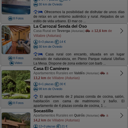
30 km de Oviedo
Ofrecemos la posibilidad de disfrutar de unos días
de relax en un entorno auténtico y rural. Alejados de un
8 Fotos
estilo de vida urbano. El mar co ...
La Carrozal Senda del Oso
Casa Rural en
Teverga
a
12,6 km
de
(Asturias)
Villabre (Asturias)
5+3 plazas
14 €
30 km de Oviedo
Casa rural con encanto, situada en un lugar
8 Fotos
rodeado de naturaleza, en Pleno Parque natural Ubiñas
Video
La Mesa. Dispone de zona exterior con barb ...
Casa El Caminero
Apartamentos Rurales en
Valdés
a
(Asturias)
13,2 km
de Villabre (Asturias)
6+1 plazas
30 €
98 km de Oviedo
El apartamento de 2 plazas consta de cocina, salón,
habitación con cama de matrimonio y baño. El
8 Fotos
apartamento de 4 plazas consta de cocina, 1 ...
Socastillo
Apartamentos Rurales en
Quirós
a
(Asturias)
14,2 km
de Villabre (Asturias)
12+3 plazas
21 €