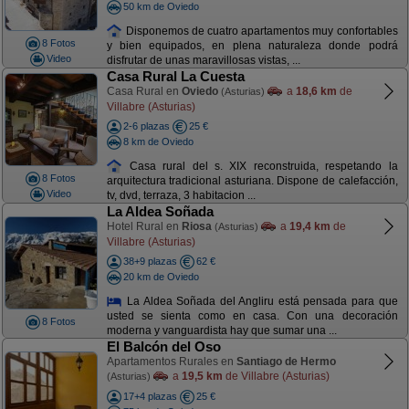
50 km de Oviedo
Disponemos de cuatro apartamentos muy confortables
8 Fotos
y bien equipados, en plena naturaleza donde podrá
Video
disfrutar de unas maravillosas vistas, ...
Casa Rural La Cuesta
Casa Rural en
Oviedo
a
18,6 km
de
(Asturias)
Villabre (Asturias)
2-6 plazas
25 €
8 km de Oviedo
Casa rural del s. XIX reconstruida, respetando la
8 Fotos
arquitectura tradicional asturiana. Dispone de calefacción,
Video
tv, dvd, terraza, 3 habitacion ...
La Aldea Soñada
Hotel Rural en
Riosa
a
19,4 km
de
(Asturias)
Villabre (Asturias)
38+9 plazas
62 €
20 km de Oviedo
La Aldea Soñada del Angliru está pensada para que
usted se sienta como en casa. Con una decoración
8 Fotos
moderna y vanguardista hay que sumar una ...
El Balcón del Oso
Apartamentos Rurales en
Santiago de Hermo
a
19,5 km
de Villabre (Asturias)
(Asturias)
17+4 plazas
25 €