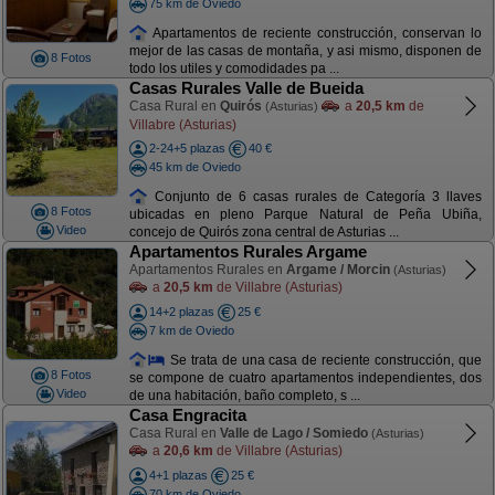
75 km de Oviedo
Apartamentos de reciente construcción, conservan lo
mejor de las casas de montaña, y asi mismo, disponen de
8 Fotos
todo los utiles y comodidades pa ...
Casas Rurales Valle de Bueida
Casa Rural en
Quirós
a
20,5 km
de
(Asturias)
Villabre (Asturias)
2-24+5 plazas
40 €
45 km de Oviedo
Conjunto de 6 casas rurales de Categoría 3 llaves
8 Fotos
ubicadas en pleno Parque Natural de Peña Ubiña,
Video
concejo de Quirós zona central de Asturias ...
Apartamentos Rurales Argame
Apartamentos Rurales en
Argame / Morcin
(Asturias)
a
20,5 km
de Villabre (Asturias)
14+2 plazas
25 €
7 km de Oviedo
Se trata de una casa de reciente construcción, que
8 Fotos
se compone de cuatro apartamentos independientes, dos
Video
de una habitación, baño completo, s ...
Casa Engracita
Casa Rural en
Valle de Lago / Somiedo
(Asturias)
a
20,6 km
de Villabre (Asturias)
4+1 plazas
25 €
70 km de Oviedo