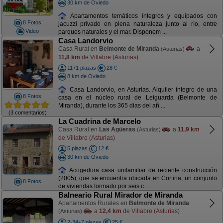
30 km de Oviedo
Apartamentos temáticos íntegros y equipados con
8 Fotos
jacuzzi privado en plena naturaleza junto al río, entre
Video
parques naturales y el mar. Disponem ...
Casa Landorvio
Casa Rural en
Belmonte de Miranda
a
(Asturias)
11,8 km
de Villabre (Asturias)
11+1 plazas
28 €
8 km de Oviedo
Casa Landorvio, en Asturias. Alquiler íntegro de una
8 Fotos
casa en el núcleo rural de Leiguarda (Belmonte de
Miranda), durante los 365 dias del añ ...
(3 comentarios)
La Cuadrina de Marcelo
Casa Rural en
Las Agüeras
a
11,9 km
(Asturias)
de Villabre (Asturias)
5 plazas
12 €
30 km de Oviedo
Acogedora casa unifamiliar de reciente construcción
(2005), que se encuentra ubicada en Cortina, un conjunto
8 Fotos
de viviendas formado por seis c ...
Balneario Rural Mirador de Miranda
Apartamentos Rurales en
Belmonte de Miranda
a
12,4 km
de Villabre (Asturias)
(Asturias)
2-34+7 plazas
25 €