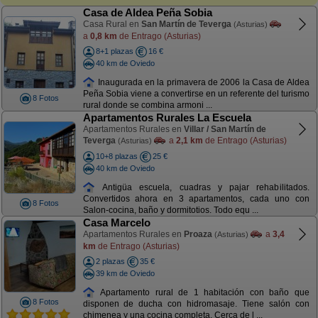
Casa de Aldea Peña Sobia
Casa Rural en
San Martín de Teverga
(Asturias)
a
0,8 km
de Entrago (Asturias)
8+1 plazas
16 €
40 km de Oviedo
Inaugurada en la primavera de 2006 la Casa de Aldea
Peña Sobia viene a convertirse en un referente del turismo
8 Fotos
rural donde se combina armoni ...
Apartamentos Rurales La Escuela
Apartamentos Rurales en
Villar / San Martín de
Teverga
a
2,1 km
de Entrago (Asturias)
(Asturias)
10+8 plazas
25 €
40 km de Oviedo
Antigüa escuela, cuadras y pajar rehabilitados.
Convertidos ahora en 3 apartamentos, cada uno con
8 Fotos
Salon-cocina, baño y dormitotios. Todo equ ...
Casa Marcelo
Apartamentos Rurales en
Proaza
a
3,4
(Asturias)
km
de Entrago (Asturias)
2 plazas
35 €
39 km de Oviedo
Apartamento rural de 1 habitación con baño que
8 Fotos
disponen de ducha con hidromasaje. Tiene salón con
chimenea y una cocina completa. Cerca de l ...