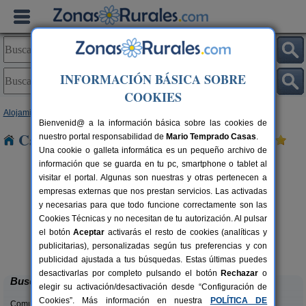
INFORMACIÓN BÁSICA SOBRE
COOKIES
Alojamientos
>
Asturias
> Entrago
Bienvenid@ a la información básica sobre las cookies de
Casas Rurales cerca de Entrago
nuestro portal responsabilidad de
Mario Temprado Casas
.
Una cookie o galleta informática es un pequeño archivo de
información que se guarda en tu pc, smartphone o tablet al
visitar el portal. Algunas son nuestras y otras pertenecen a
empresas externas que nos prestan servicios. Las activadas
y necesarias para que todo funcione correctamente son las
Cookies Técnicas y no necesitan de tu autorización. Al pulsar
el botón
Aceptar
activarás el resto de cookies (analíticas y
Casa Rural La Rectoral
rs.
14+3 pers.
publicitarias), personalizadas según tus preferencias y con
 €
20 €
Beloncio (Asturias)
desde
publicidad ajustada a tus búsquedas. Estas últimas puedes
desactivarlas por completo pulsando el botón
Rechazar
o
Buscar
elegir su activación/desactivación desde “Configuración de
Cookies”. Más información en nuestra
POLÍTICA DE
Comunidades: