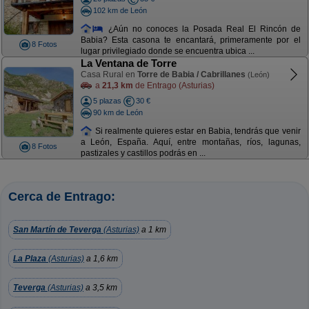
102 km de León
¿Aún no conoces la Posada Real El Rincón de
Babia? Esta casona te encantará, primeramente por el
8 Fotos
lugar privilegiado donde se encuentra ubica ...
La Ventana de Torre
Casa Rural en
Torre de Babia / Cabrillanes
(León)
a
21,3 km
de Entrago (Asturias)
5 plazas
30 €
90 km de León
Si realmente quieres estar en Babia, tendrás que venir
a León, España. Aquí, entre montañas, ríos, lagunas,
8 Fotos
pastizales y castillos podrás en ...
Cerca de Entrago:
San Martín de Teverga
(Asturias)
a 1 km
La Plaza
(Asturias)
a 1,6 km
Teverga
(Asturias)
a 3,5 km