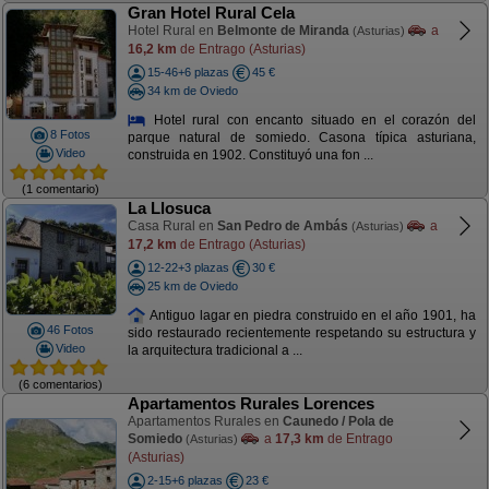
Gran Hotel Rural Cela
Hotel Rural en
Belmonte de Miranda
a
(Asturias)
16,2 km
de Entrago (Asturias)
15-46+6 plazas
45 €
34 km de Oviedo
Hotel rural con encanto situado en el corazón del
8 Fotos
parque natural de somiedo. Casona típica asturiana,
Video
construida en 1902. Constituyó una fon ...
(1 comentario)
La Llosuca
Casa Rural en
San Pedro de Ambás
a
(Asturias)
17,2 km
de Entrago (Asturias)
12-22+3 plazas
30 €
25 km de Oviedo
Antiguo lagar en piedra construido en el año 1901, ha
46 Fotos
sido restaurado recientemente respetando su estructura y
Video
la arquitectura tradicional a ...
(6 comentarios)
Apartamentos Rurales Lorences
Apartamentos Rurales en
Caunedo / Pola de
Somiedo
a
17,3 km
de Entrago
(Asturias)
(Asturias)
2-15+6 plazas
23 €