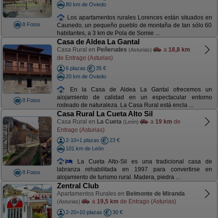
80 km de Oviedo
Los apartamentos rurales Lorences están situados en
8 Fotos
Caunedo, un pequeño pueblo de montaña de tan sólo 60
habitantes, a 3 km de Pola de Somie ...
Casa de Aldea La Gantal
Casa Rural en
Peñerudes
a
18,8 km
(Asturias)
de Entrago (Asturias)
6 plazas
35 €
20 km de Oviedo
En la Casa de Aldea La Gantal ofrecemos un
alojamiento de calidad en un espectacular entorno
8 Fotos
rodeado de naturaleza. La Casa Rural está encla ...
Casa Rural La Cueta Alto Sil
Casa Rural en
La Cueta
a
19 km
de
(León)
Entrago (Asturias)
2-10+1 plazas
23 €
101 km de León
La Cueta Alto-Sil es una tradicional casa de
labranza rehabilitada en 1997 para convertirse en
8 Fotos
alojamiento de turismo rural. Madera, piedra ...
Zentral Club
Apartamentos Rurales en
Belmonte de Miranda
a
19,5 km
de Entrago (Asturias)
(Asturias)
2-20+10 plazas
30 €