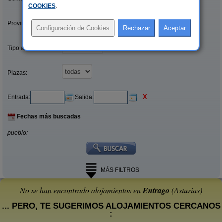
COOKIES
.
Provincias/Islas:
Tipo alquiler:
Plazas:
X
Entrada:
Salida:
Fechas más buscadas
pueblo:
MÁS FILTROS
No se han encontrado alojamientos en
Entrago
(Asturias)
... PERO, TE SUGERIMOS ALOJAMIENTOS CERCANOS
: