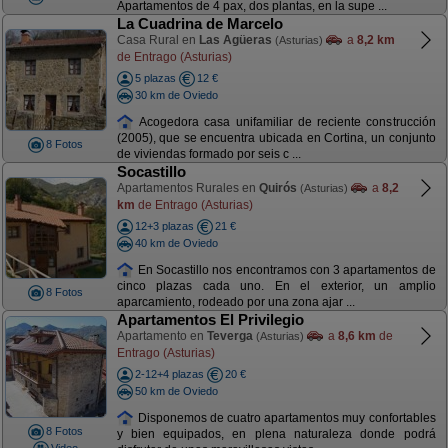
Apartamentos de 4 pax, dos plantas, en la supe ...
La Cuadrina de Marcelo
Casa Rural en
Las Agüeras
a
8,2 km
(Asturias)
de Entrago (Asturias)
5 plazas
12 €
30 km de Oviedo
Acogedora casa unifamiliar de reciente construcción
(2005), que se encuentra ubicada en Cortina, un conjunto
8 Fotos
de viviendas formado por seis c ...
Socastillo
Apartamentos Rurales en
Quirós
a
8,2
(Asturias)
km
de Entrago (Asturias)
12+3 plazas
21 €
40 km de Oviedo
En Socastillo nos encontramos con 3 apartamentos de
cinco plazas cada uno. En el exterior, un amplio
8 Fotos
aparcamiento, rodeado por una zona ajar ...
Apartamentos El Privilegio
Apartamento en
Teverga
a
8,6 km
de
(Asturias)
Entrago (Asturias)
2-12+4 plazas
20 €
50 km de Oviedo
Disponemos de cuatro apartamentos muy confortables
8 Fotos
y bien equipados, en plena naturaleza donde podrá
Video