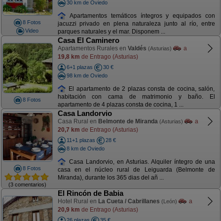
30 km de Oviedo
Apartamentos temáticos íntegros y equipados con
8 Fotos
jacuzzi privado en plena naturaleza junto al río, entre
Video
parques naturales y el mar. Disponem ...
Casa El Caminero
Apartamentos Rurales en
Valdés
a
(Asturias)
19,8 km
de Entrago (Asturias)
6+1 plazas
30 €
98 km de Oviedo
El apartamento de 2 plazas consta de cocina, salón,
habitación con cama de matrimonio y baño. El
8 Fotos
apartamento de 4 plazas consta de cocina, 1 ...
Casa Landorvio
Casa Rural en
Belmonte de Miranda
a
(Asturias)
20,7 km
de Entrago (Asturias)
11+1 plazas
28 €
8 km de Oviedo
Casa Landorvio, en Asturias. Alquiler íntegro de una
8 Fotos
casa en el núcleo rural de Leiguarda (Belmonte de
Miranda), durante los 365 dias del añ ...
(3 comentarios)
El Rincón de Babia
Hotel Rural en
La Cueta / Cabrillanes
a
(León)
20,9 km
de Entrago (Asturias)
26 plazas
35 €