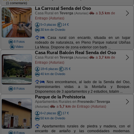
(1 comentario)
La Carrozal Senda del Oso
Casa Rural en
Teverga
a
3,5 km
de
(Asturias)
Entrago (Asturias)
5+3 plazas
14 €
30 km de Oviedo
Casa rural con encanto, situada en un lugar
8 Fotos
rodeado de naturaleza, en Pleno Parque natural Ubiñas
Video
La Mesa. Dispone de zona exterior con barb ...
Casa Rural Balcón Real Senda del Oso
Casa Rural en
Teverga
a
3,7 km
de
(Asturias)
Entrago (Asturias)
18+6 plazas
25 €
40 km de Oviedo
Nos encontramos, al lado de la Senda del Oso,
impresionantes vistas a la Montaña y Bosque.
8 Fotos
Disponemos de 3 apartamentos y 2 estudios, totalm ...
Parque de la Prehistoria
Apartamentos Rurales en
Fresnedo / Teverga
a
5,7 km
de Entrago (Asturias)
(Asturias)
6+2 plazas
17 €
50 km de Oviedo
Apartamentos rurales de piedra y madera, con el
encanto de antaño y las comodidades modernas.
8 Fotos