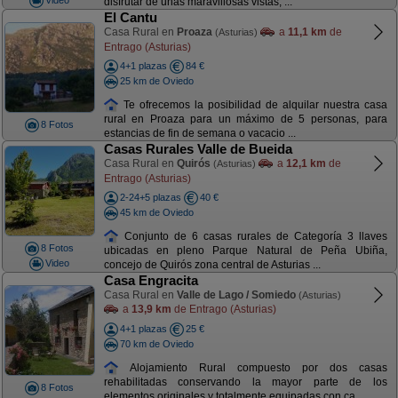
disfrutar de unas maravillosas vistas, ...
El Cantu
Casa Rural en
Proaza
a
11,1 km
de
(Asturias)
Entrago (Asturias)
4+1 plazas
84 €
25 km de Oviedo
Te ofrecemos la posibilidad de alquilar nuestra casa
rural en Proaza para un máximo de 5 personas, para
8 Fotos
estancias de fin de semana o vacacio ...
Casas Rurales Valle de Bueida
Casa Rural en
Quirós
a
12,1 km
de
(Asturias)
Entrago (Asturias)
2-24+5 plazas
40 €
45 km de Oviedo
Conjunto de 6 casas rurales de Categoría 3 llaves
8 Fotos
ubicadas en pleno Parque Natural de Peña Ubiña,
Video
concejo de Quirós zona central de Asturias ...
Casa Engracita
Casa Rural en
Valle de Lago / Somiedo
(Asturias)
a
13,9 km
de Entrago (Asturias)
4+1 plazas
25 €
70 km de Oviedo
Alojamiento Rural compuesto por dos casas
rehabilitadas conservando la mayor parte de los
8 Fotos
elementos originales y totalmente equipadas con ca ...