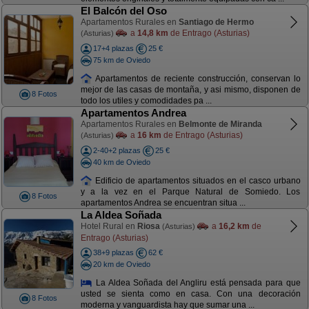
El Balcón del Oso
Apartamentos Rurales en
Santiago de Hermo
a
14,8 km
de Entrago (Asturias)
(Asturias)
17+4 plazas
25 €
75 km de Oviedo
Apartamentos de reciente construcción, conservan lo
mejor de las casas de montaña, y asi mismo, disponen de
8 Fotos
todo los utiles y comodidades pa ...
Apartamentos Andrea
Apartamentos Rurales en
Belmonte de Miranda
a
16 km
de Entrago (Asturias)
(Asturias)
2-40+2 plazas
25 €
40 km de Oviedo
Edificio de apartamentos situados en el casco urbano
y a la vez en el Parque Natural de Somiedo. Los
8 Fotos
apartamentos Andrea se encuentran situa ...
La Aldea Soñada
Hotel Rural en
Riosa
a
16,2 km
de
(Asturias)
Entrago (Asturias)
38+9 plazas
62 €
20 km de Oviedo
La Aldea Soñada del Angliru está pensada para que
usted se sienta como en casa. Con una decoración
8 Fotos
moderna y vanguardista hay que sumar una ...