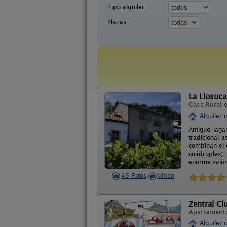
Tipo alquiler:
Plazas:
La Llosuca
Casa Rural 
Alquiler 
Antiguo laga
tradicional 
combinan el e
cuádruples),
enorme salón
46 Fotos
Video
Zentral Cl
Apartament
Alquiler 