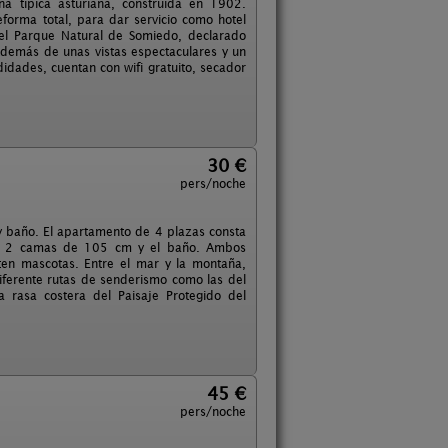
a típica asturiana, construida en 1902.
orma total, para dar servicio como hotel
 del Parque Natural de Somiedo, declarado
 Además de unas vistas espectaculares y un
dades, cuentan con wifi gratuito, secador
30 €
pers/noche
y baño. El apartamento de 4 plazas consta
con 2 camas de 105 cm y el baño. Ambos
ten mascotas. Entre el mar y la montaña,
diferente rutas de senderismo como las del
 rasa costera del Paisaje Protegido del
45 €
pers/noche