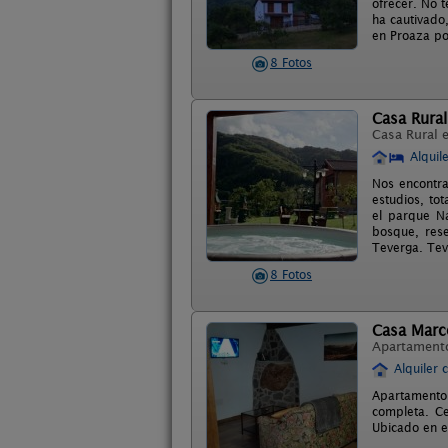
ofrecer. No t
ha cautivado
en Proaza po
8 Fotos
Casa Rural
Casa Rural 
Alquil
Nos encontra
estudios, to
el parque Na
bosque, rese
Teverga. Teve
8 Fotos
Casa Marc
Apartament
Alquiler 
Apartamento
completa. Ce
Ubicado en e