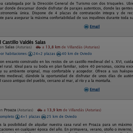
a catalogada por la Dirección General de Turismo con dos trisqueles. Ubi
ugar donde descansar donde disfrutar de parajes autenticos, donde las gente
stronomía única. Dispone de 4 plazas de contratación integra y de rec
e para asegurar la máxima confortabilidad de sus inquilinos durante toda su
Email
l Castillo Valdés Salas
 en
Salas
(Asturias)
a
13,8 km
de Villandás (Asturias)
por habitaciones
24+2 plazas
40 km de Oviedo
con encanto construido en los restos de un castillo medieval del s. XVI, cu
tel rural. Ideal para su boda en plan familiar, sobre 40 personas, cocina exc
 y su ambiente original, muy confortable y acogedor. Ofrece a sus huésped
to medieval, dándole la oportunidad de disfrutar de unos días de autént
 casco antiguo del pueblo, cercano al mar, al río y a la montaña.
Email
en
Proaza
(Asturias)
a
13,9 km
de Villandás (Asturias)
completo
4+1 plazas
25 km de Oviedo
 la posibilidad de alquilar nuestra casa rural en Proaza para un máximo
aciones en cualquier época del año. En primavera, verano, otoño o invierno,