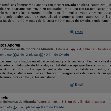
 temáticos íntegros y equipados con jacuzzi privado en plena naturaleza junto
e seis apartamentos muy bien equipados, cada uno con características prop
mbres entre ellos: Neutrón, Protón, Electrón, Voltio, Vatio y Ohmio. Ap
e, donde poder gozar de tranquilidad y armonía entre naturaleza. A la
la Biosfera), a 20 minutos de la costa y 30 minutos de Oviedo, senderismo, d
Email
tos Andrea
os Rurales en
Belmonte de Miranda
(Asturias)
a
4,7 km
de Villandás (
completo
2-40+2 plazas
40 km de Oviedo
apartamentos situados en el casco urbano y a la vez en el Parque Natura
ituados en Belmonte de Miranda, capital del concejo que lleva el mismo no
de Asturias. Todos los apartamentos disponen de habitación, salón, 
de dos, cuatro y seis plazas. Situacion privilegiada al estar cerca de cualq
erismo, rutas en bici, rutas en caballo.
Email
orvio
en
Belmonte de Miranda
(Asturias)
a
5,3 km
de Villandás (Asturias)
completo
11+1 plazas
8 km de Oviedo