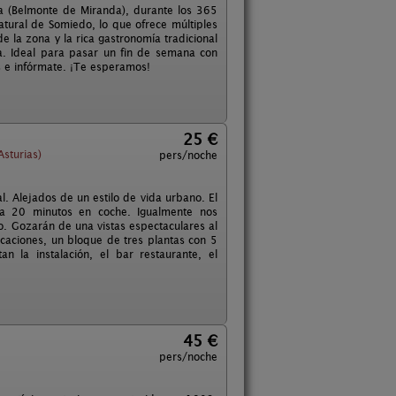
da (Belmonte de Miranda), durante los 365
ural de Somiedo, lo que ofrece múltiples
de la zona y la rica gastronomía tradicional
a. Ideal para pasar un fin de semana con
s e infórmate. ¡Te esperamos!
25 €
Asturias)
pers/noche
l. Alejados de un estilo de vida urbano. El
a a 20 minutos en coche. Igualmente nos
o. Gozarán de una vistas espectaculares al
icaciones, un bloque de tres plantas con 5
 la instalación, el bar restaurante, el
45 €
pers/noche