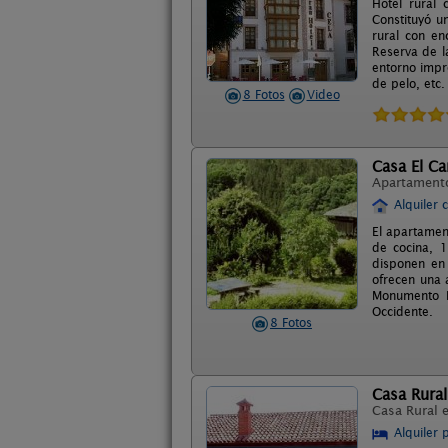
Hotel rural
Constituyó u
rural con en
Reserva de l
entorno impr
de pelo, etc.
8 Fotos
Video
Casa El C
Apartament
Alquiler 
El apartamen
de cocina, 
disponen en 
ofrecen una 
Monumento N
Occidente.
8 Fotos
Casa Rural
Casa Rural 
Alquiler 