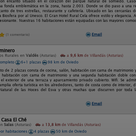
 con encanto situado en el corazón del parque natural de somiedo. Cason
na fonda emblemática en la zona, hasta 2.003. Donde se dio paso a una ref
canto de tres estrellas, restaurante y cafetería. Ubicado en las cercanías
a Biosfera por al Unesco. El Gran Hotel Rural Cela ofrece estilo y elegancia.
esionante. Nuestras 16 habitaciones están equipadas con las mayores comodi
Email
(1 comentario)
aminero
os Rurales en
Valdés
(Asturias)
a
9,6 km
de Villandás (Asturias)
completo
6+1 plazas
98 km de Oviedo
to de 2 plazas consta de cocina, salón, habitación con cama de matrimonio 
1 habitación con cama de matrimonio y una segunda habitación doble 
el exterior de una terraza y aparcamiento privado cubierto. Wifi. Se admi
amplia oferta turística en los alrededores, tanto de costa como de interior, 
atural de las Hoces del Esva y otras muchas que discurren por toda la
Email
 Casa El Ché
en
Salas
(Asturias)
a
13,8 km
de Villandás (Asturias)
por habitaciones
4 plazas
50 km de Oviedo