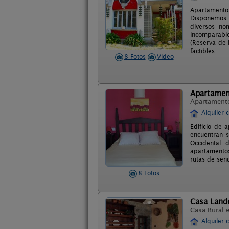
Apartamentos
Disponemos d
diversos no
incomparabl
(Reserva de 
factibles.
8 Fotos
Video
Apartamen
Apartament
Alquiler 
Edificio de 
encuentran s
Occidental 
apartamentos 
rutas de send
8 Fotos
Casa Land
Casa Rural 
Alquiler 