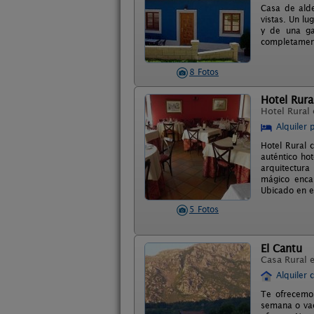
Casa de alde
vistas. Un l
y de una ga
completament
8 Fotos
Hotel Rura
Hotel Rural
Alquiler 
Hotel Rural 
auténtico ho
arquitectura
mágico encan
Ubicado en el
5 Fotos
El Cantu
Casa Rural 
Alquiler 
Te ofrecemos
semana o vac