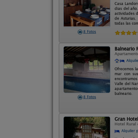
Casa Landorv
dias del año
actividades d
de Asturias.
todas las co
8 Fotos
Balneario 
Apartament
Alquil
Ofrecemos la 
mar con sus
encontramos 
Valle del Na
apartamento
balneario.
8 Fotos
Gran Hotel
Hotel Rural
Alquiler 