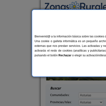
Busca por alojamiento
Alojamientos
>
Asturias
> Villandás
Casas Rurales cerca 
Bienvenid@ a la información básica sobre las cookies 
Una cookie o galleta informática es un pequeño archiv
externas que nos prestan servicios. Las activadas y n
activarás el resto de cookies (analíticas y publicita
pulsando el botón
Rechazar
o elegir su activación/de
saguas
Casa Rural La Rectoral
2-8 pers.
14+
18 €
Asturias)
Beloncio (Asturias)
desde
desd
Buscar
Comunidades:
Provincias/Islas: