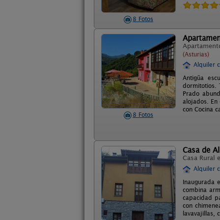
8 Fotos
Apartamen
Apartament
(Asturias)
Alquiler 
Antigüa esc
dormitotios.
Prado abund
alojados. En 
con Cocina c
8 Fotos
Casa de Al
Casa Rural 
Alquiler 
Inaugurada e
combina armo
capacidad pa
con chimenea 
lavavajillas,