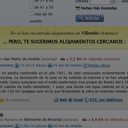
de 31 a 40
Entrada:
-
Sal
de 41 a 50
Fechas más buscadas
más de 50
pueblo:
No se han encontrado alojamientos en
Villandás
(Asturias)
... PERO, TE SUGERIMOS ALOJAMIENTOS CERCANOS :
en
San Pedro de Ambás
(Asturias)
a
2,5 km
de Villandás (Asturias)
completo
12-22+3 plazas
25 km de Oviedo
Fechas Libres
r en piedra construido en el año 1901, ha sido restaurado recientemente r
asturiana. La decoración de la casa se ha cuidado al máximo y se han eleg
stilo rústico asturiano con el estilo modernista muy propio de finales del S 
 6 cuartos de baño completos, 1 aseo, una ducha con agua caliente en el 
 de 120 m2 (antigua nave en la que fermentaba la sidra en enormes toneles 
Web
Email
670..Ver teléfonos
(6 comentarios)
ub
os Rurales en
Belmonte de Miranda
(Asturias)
a
4,4 km
de Villandás (
completo
2-20+10 plazas
30 km de Oviedo