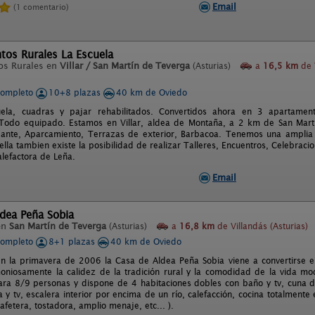
Email
(1 comentario)
tos Rurales La Escuela
os Rurales en
Villar / San Martín de Teverga
(Asturias)
a
16,5 km
de 
completo
10+8 plazas
40 km de Oviedo
uela, cuadras y pajar rehabilitados. Convertidos ahora en 3 apartamen
 Todo equipado. Estamos en Villar, aldea de Montaña, a 2 km de San Mart
ante, Aparcamiento, Terrazas de exterior, Barbacoa. Tenemos una amplia 
ella tambien existe la posibilidad de realizar Talleres, Encuentros, Celebraci
alefactora de Leña.
Email
dea Peña Sobia
en
San Martín de Teverga
(Asturias)
a
16,8 km
de Villandás (Asturias)
completo
8+1 plazas
40 km de Oviedo
n la primavera de 2006 la Casa de Aldea Peña Sobia viene a convertirse en
niosamente la calidez de la tradición rural y la comodidad de la vida mo
ra 8/9 personas y dispone de 4 habitaciones dobles con baño y tv, cuna de
y tv, escalera interior por encima de un río, calefacción, cocina totalmente e
 cafetera, tostadora, amplio menaje, etc... ).