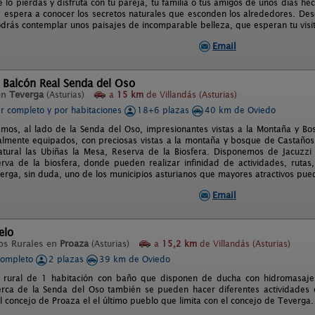
e lo pierdas y disfruta con tu pareja, tu familia o tus amigos de unos días hec
, espera a conocer los secretos naturales que esconden los alrededores. Des
drás contemplar unos paisajes de incomparable belleza, que esperan tu visit
Email
 Balcón Real Senda del Oso
en
Teverga
(Asturias)
a
15 km
de Villandás (Asturias)
er completo y por habitaciones
18+6 plazas
40 km de Oviedo
mos, al lado de la Senda del Oso, impresionantes vistas a la Montaña y 
talmente equipados, con preciosas vistas a la montaña y bosque de Castaños
tural las Ubiñas la Mesa, Reserva de la Biosfera. Disponemos de Jacuzzi 
rva de la biosfera, donde pueden realizar infinidad de actividades, rutas
rga, sin duda, uno de los municipios asturianos que mayores atractivos puede 
Email
elo
os Rurales en
Proaza
(Asturias)
a
15,2 km
de Villandás (Asturias)
completo
2 plazas
39 km de Oviedo
 rural de 1 habitación con baño que disponen de ducha con hidromasaje
rca de la Senda del Oso también se pueden hacer diferentes actividades es
l concejo de Proaza el el último pueblo que limita con el concejo de Teverga.