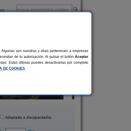
ios
-
al. Algunas son nuestras y otras pertenecen a empresas
cesitan de tu autorización. Al pulsar el botón
Aceptar
uedas. Estas últimas puedes desactivarlas por completo
CA DE COOKIES
.
La Llosuca
El Acebo
12-22+3 pers.
30 €
 Pedro de Ambás (Asturias)
Beloncio (Asturias
desde
Adaptada a discapacitados