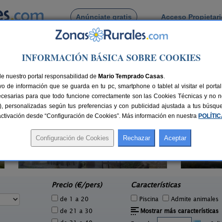
Anúnciate gratis
Acceso Propietar
Busca por pueblo
INFORMACIÓN BÁSICA SOBRE COOKIES
de Villandás
de nuestro portal responsabilidad de
Mario Temprado Casas
.
o de información que se guarda en tu pc, smartphone o tablet al visitar el port
ecesarias para que todo funcione correctamente son las Cookies Técnicas y no ne
rias), personalizadas según tus preferencias y con publicidad ajustada a tus búsq
sactivación desde “Configuración de Cookies”. Más información en nuestra
POLÍTI
El Pajar de Pumarega
3 pers.
6 pers.
20 €
19 €
Castropol (Asturias)
San
e
desde
Precio (€/pers)
Características
de 1 a 20
Piscina
Admite animales
de 21 a 30
Mostrar más características