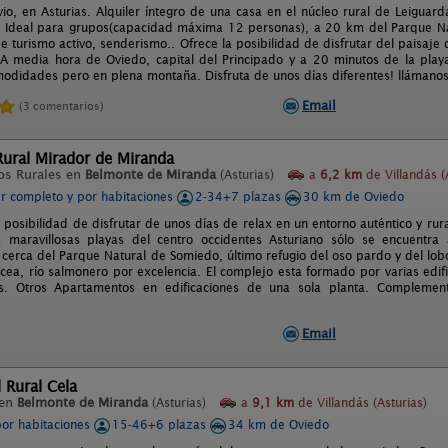
io, en Asturias. Alquiler íntegro de una casa en el núcleo rural de Leiguar
. Ideal para grupos(capacidad máxima 12 personas), a 20 km del Parque Nat
e turismo activo, senderismo.. Ofrece la posibilidad de disfrutar del paisaje 
 A media hora de Oviedo, capital del Principado y a 20 minutos de la play
modidades pero en plena montaña. Disfruta de unos días diferentes! llámano
Email
(3 comentarios)
Rural Mirador de Miranda
os Rurales en
Belmonte de Miranda
(Asturias)
a
6,2 km
de Villandás (
er completo y por habitaciones
2-34+7 plazas
30 km de Oviedo
posibilidad de disfrutar de unos días de relax en un entorno auténtico y rura
 maravillosas playas del centro occidentes Asturiano sólo se encuentr
cerca del Parque Natural de Somiedo, último refugio del oso pardo y del lob
rcea, río salmonero por excelencia. El complejo esta formado por varias edif
s. Otros Apartamentos en edificaciones de una sola planta. Complementan
Email
 Rural Cela
 en
Belmonte de Miranda
(Asturias)
a
9,1 km
de Villandás (Asturias)
por habitaciones
15-46+6 plazas
34 km de Oviedo