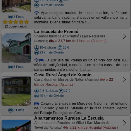
2-6+3 plazas
30 €
60 km de Oviedo
Apartamentos rurales de una habitación, salón con
8 Fotos
sofá cama, baño y cocina. Situados en un valle entre mar y
montaña. Buena situación para c ...
(2 comentarios)
La Escuela de Premió
Vivienda turística en
Premió / Las Regueras
a
21,7 km
de Hospital (Asturias)
(Asturias)
10+2 plazas
25 €
23 km de Oviedo
La Escuela de Premio es un edificio con casi 100
años de antigüedad, construido en piedra consta de dos
8 Fotos
partes unidas entre sí por un hall. ...
Casa Rural Ángel de Xuanín
Casa Rural en
Muros de Nalón
a
22
(Asturias)
km
de Hospital (Asturias)
2-6+3 plazas
17 €
40 km de Oviedo
Casa rural situada en Muros de Nalón, en el entorno
de Cudillero y Avilés. Situada en la rasa costera, dentro
8 Fotos
del Paisaje Protegido de Costa ...
Apartamentos Rurales La Escuela
Apartamentos Rurales en
Villar / San Martín de
Teverga
a
22 km
de Hospital (Asturias)
(Asturias)