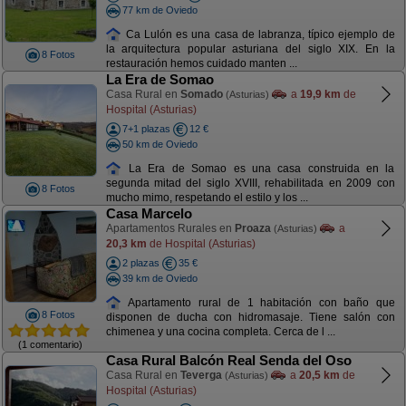
77 km de Oviedo
Ca Lulón es una casa de labranza, típico ejemplo de
la arquitectura popular asturiana del siglo XIX. En la
8 Fotos
restauración hemos cuidado manten ...
La Era de Somao
Casa Rural en
Somado
a
19,9 km
de
(Asturias)
Hospital (Asturias)
7+1 plazas
12 €
50 km de Oviedo
La Era de Somao es una casa construida en la
segunda mitad del siglo XVIII, rehabilitada en 2009 con
8 Fotos
mucho mimo, respetando el estilo y los ...
Casa Marcelo
Apartamentos Rurales en
Proaza
a
(Asturias)
20,3 km
de Hospital (Asturias)
2 plazas
35 €
39 km de Oviedo
Apartamento rural de 1 habitación con baño que
8 Fotos
disponen de ducha con hidromasaje. Tiene salón con
chimenea y una cocina completa. Cerca de l ...
(1 comentario)
Casa Rural Balcón Real Senda del Oso
Casa Rural en
Teverga
a
20,5 km
de
(Asturias)
Hospital (Asturias)