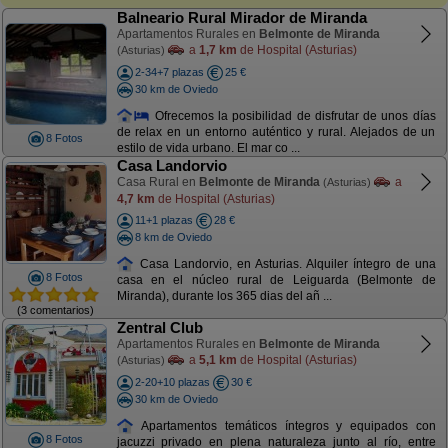
Balneario Rural Mirador de Miranda
Apartamentos Rurales en
Belmonte de Miranda
a
1,7 km
de Hospital (Asturias)
(Asturias)
2-34+7 plazas
25 €
30 km de Oviedo
Ofrecemos la posibilidad de disfrutar de unos días
de relax en un entorno auténtico y rural. Alejados de un
8 Fotos
estilo de vida urbano. El mar co ...
Casa Landorvio
Casa Rural en
Belmonte de Miranda
a
(Asturias)
4,7 km
de Hospital (Asturias)
11+1 plazas
28 €
8 km de Oviedo
Casa Landorvio, en Asturias. Alquiler íntegro de una
8 Fotos
casa en el núcleo rural de Leiguarda (Belmonte de
Miranda), durante los 365 dias del añ ...
(3 comentarios)
Zentral Club
Apartamentos Rurales en
Belmonte de Miranda
a
5,1 km
de Hospital (Asturias)
(Asturias)
2-20+10 plazas
30 €
30 km de Oviedo
Apartamentos temáticos íntegros y equipados con
8 Fotos
jacuzzi privado en plena naturaleza junto al río, entre