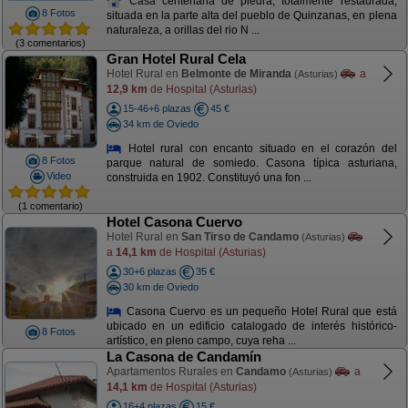
Casa centenaria de piedra, totalmente restaurada,
8 Fotos
situada en la parte alta del pueblo de Quinzanas, en plena
naturaleza, a orillas del rio N ...
(3 comentarios)
Gran Hotel Rural Cela
Hotel Rural en
Belmonte de Miranda
a
(Asturias)
12,9 km
de Hospital (Asturias)
15-46+6 plazas
45 €
34 km de Oviedo
Hotel rural con encanto situado en el corazón del
8 Fotos
parque natural de somiedo. Casona típica asturiana,
Video
construida en 1902. Constituyó una fon ...
(1 comentario)
Hotel Casona Cuervo
Hotel Rural en
San Tirso de Candamo
(Asturias)
a
14,1 km
de Hospital (Asturias)
30+6 plazas
35 €
30 km de Oviedo
Casona Cuervo es un pequeño Hotel Rural que está
ubicado en un edificio catalogado de interés histórico-
8 Fotos
artístico, en pleno campo, cuya reha ...
La Casona de Candamín
Apartamentos Rurales en
Candamo
a
(Asturias)
14,1 km
de Hospital (Asturias)
16+4 plazas
15 €