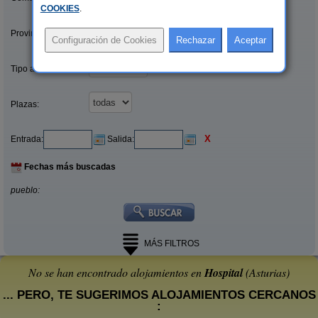
COOKIES
.
Provincias/Islas:
Tipo alquiler:
Plazas:
X
Entrada:
Salida:
Fechas más buscadas
pueblo:
MÁS FILTROS
No se han encontrado alojamientos en
Hospital
(Asturias)
... PERO, TE SUGERIMOS ALOJAMIENTOS CERCANOS
: