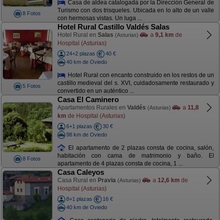
Casa de aldea catalogada por la Dirección General de
Turismo con dos trisqueles. Ubicada en lo alto de un valle
8 Fotos
con hermosas vistas. Un luga ...
Hotel Rural Castillo Valdés Salas
Hotel Rural en
Salas
a
9,1 km
de
(Asturias)
Hospital (Asturias)
24+2 plazas
40 €
40 km de Oviedo
Hotel Rural con encanto construido en los restos de un
castillo medieval del s. XVI, cuidadosamente restaurado y
5 Fotos
convertido en un auténtico ...
Casa El Caminero
Apartamentos Rurales en
Valdés
a
11,8
(Asturias)
km
de Hospital (Asturias)
6+1 plazas
30 €
98 km de Oviedo
El apartamento de 2 plazas consta de cocina, salón,
habitación con cama de matrimonio y baño. El
8 Fotos
apartamento de 4 plazas consta de cocina, 1 ...
Casa Caleyos
Casa Rural en
Pravia
a
12,6 km
de
(Asturias)
Hospital (Asturias)
8+1 plazas
16 €
40 km de Oviedo