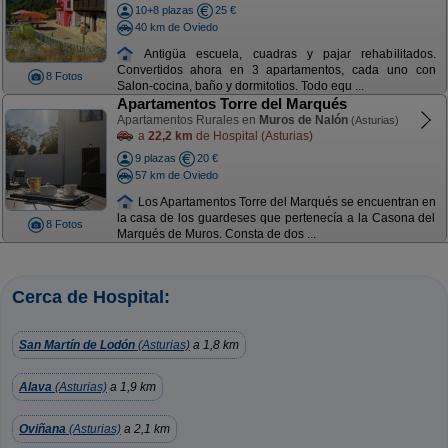
10+8 plazas
25 €
40 km de Oviedo
Antigüa escuela, cuadras y pajar rehabilitados.
Convertidos ahora en 3 apartamentos, cada uno con
8 Fotos
Salon-cocina, baño y dormitotios. Todo equ ...
Apartamentos Torre del Marqués
Apartamentos Rurales en
Muros de Nalón
(Asturias)
a
22,2 km
de Hospital (Asturias)
9 plazas
20 €
57 km de Oviedo
Los Apartamentos Torre del Marqués se encuentran en
la casa de los guardeses que pertenecía a la Casona del
8 Fotos
Marqués de Muros. Consta de dos ...
Cerca de Hospital:
San Martín de Lodón
(Asturias)
a 1,8 km
Alava
(Asturias)
a 1,9 km
Oviñana
(Asturias)
a 2,1 km