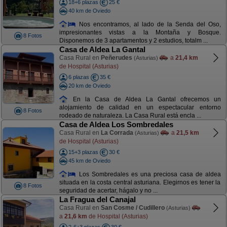
18+6 plazas
25 €
40 km de Oviedo
Nos encontramos, al lado de la Senda del Oso,
impresionantes vistas a la Montaña y Bosque.
8 Fotos
Disponemos de 3 apartamentos y 2 estudios, totalm ...
Casa de Aldea La Gantal
Casa Rural en
Peñerudes
a
21,4 km
(Asturias)
de Hospital (Asturias)
6 plazas
35 €
20 km de Oviedo
En la Casa de Aldea La Gantal ofrecemos un
alojamiento de calidad en un espectacular entorno
8 Fotos
rodeado de naturaleza. La Casa Rural está encla ...
Casa de Aldea Los Sombredales
Casa Rural en
La Corrada
a
21,5 km
(Asturias)
de Hospital (Asturias)
15+3 plazas
30 €
45 km de Oviedo
Los Sombredales es una preciosa casa de aldea
situada en la costa central asturiana. Elegirnos es tener la
8 Fotos
seguridad de acertar, hágalo y no ...
La Fragua del Canajal
Casa Rural en
San Cosme / Cudillero
(Asturias)
a
21,6 km
de Hospital (Asturias)