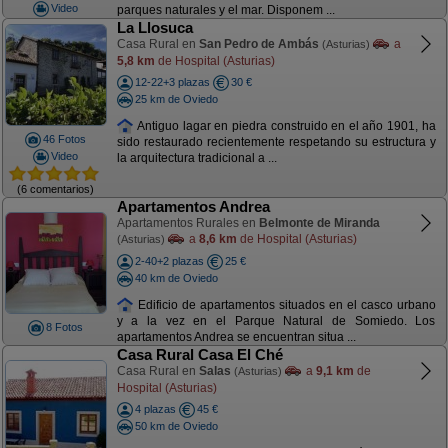
Video
parques naturales y el mar. Disponem ...
La Llosuca
Casa Rural en
San Pedro de Ambás
a
(Asturias)
5,8 km
de Hospital (Asturias)
12-22+3 plazas
30 €
25 km de Oviedo
Antiguo lagar en piedra construido en el año 1901, ha
46 Fotos
sido restaurado recientemente respetando su estructura y
Video
la arquitectura tradicional a ...
(6 comentarios)
Apartamentos Andrea
Apartamentos Rurales en
Belmonte de Miranda
a
8,6 km
de Hospital (Asturias)
(Asturias)
2-40+2 plazas
25 €
40 km de Oviedo
Edificio de apartamentos situados en el casco urbano
y a la vez en el Parque Natural de Somiedo. Los
8 Fotos
apartamentos Andrea se encuentran situa ...
Casa Rural Casa El Ché
Casa Rural en
Salas
a
9,1 km
de
(Asturias)
Hospital (Asturias)
4 plazas
45 €
50 km de Oviedo