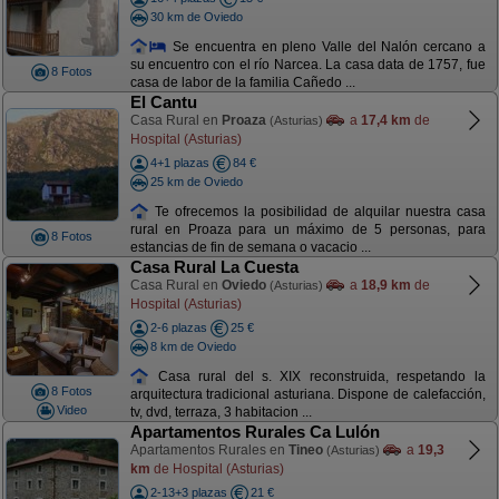
30 km de Oviedo
Se encuentra en pleno Valle del Nalón cercano a
su encuentro con el río Narcea. La casa data de 1757, fue
8 Fotos
casa de labor de la familia Cañedo ...
El Cantu
Casa Rural en
Proaza
a
17,4 km
de
(Asturias)
Hospital (Asturias)
4+1 plazas
84 €
25 km de Oviedo
Te ofrecemos la posibilidad de alquilar nuestra casa
rural en Proaza para un máximo de 5 personas, para
8 Fotos
estancias de fin de semana o vacacio ...
Casa Rural La Cuesta
Casa Rural en
Oviedo
a
18,9 km
de
(Asturias)
Hospital (Asturias)
2-6 plazas
25 €
8 km de Oviedo
Casa rural del s. XIX reconstruida, respetando la
8 Fotos
arquitectura tradicional asturiana. Dispone de calefacción,
Video
tv, dvd, terraza, 3 habitacion ...
Apartamentos Rurales Ca Lulón
Apartamentos Rurales en
Tineo
a
19,3
(Asturias)
km
de Hospital (Asturias)
2-13+3 plazas
21 €