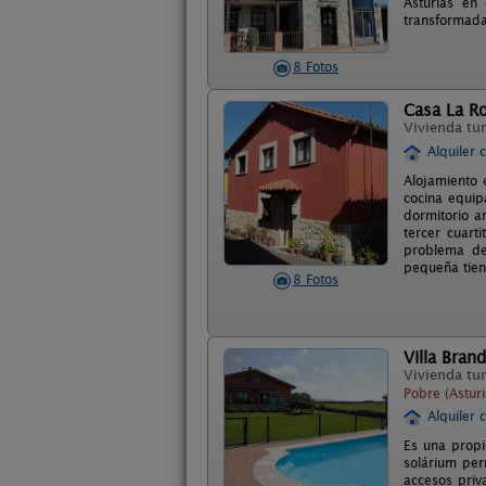
Asturias en
transformada
8 Fotos
Casa La Ro
Vivienda tur
Alquiler 
Alojamiento 
cocina equip
dormitorio 
tercer cuart
problema de
pequeña tien
8 Fotos
Villa Bran
Vivienda tur
Pobre (Asturi
Alquiler 
Es una propi
solárium per
accesos priv