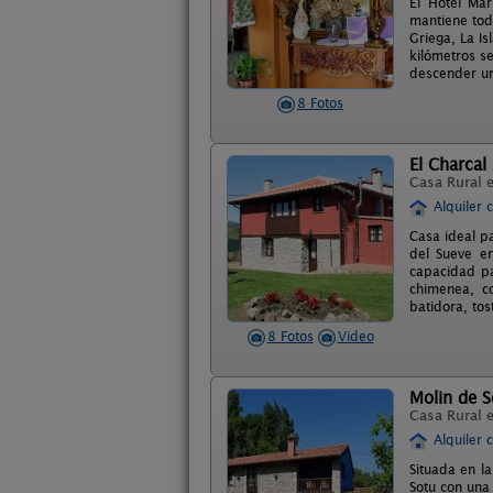
El Hotel Mar
mantiene tod
Griega, La Is
kilómetros s
descender un 
8 Fotos
El Charcal
Casa Rural 
Alquiler 
Casa ideal pa
del Sueve en
capacidad pa
chimenea, co
batidora, tos
8 Fotos
Video
Molin de S
Casa Rural 
Alquiler 
Situada en la
Sotu con una