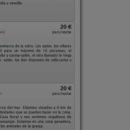
da y sencilla.
20 €
as)
pers/noche
omarca de la sidra. Los aptos. los villares
dad para un máximo de 10 personas, el
año y cocina-salón, el otro llamado la Vega
a- salón, los dos disponen de sofá-cama y
20 €
)
pers/noche
cerca del mar. EStamos situados a 6 km de
tividades que se pueden hacer en la zona,
Casa Rural y nos sentimos orgullosos de
l paisanaje. Estamos en una zona ganadera,
los animales de la granja.