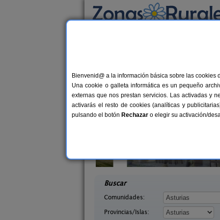
Busca por alojamiento
Alojamientos
>
Asturias
> Venta del Pobre
Casas Rurales cerca 
Bienvenid@ a la información básica sobre las cookies 
Una cookie o galleta informática es un pequeño archiv
externas que nos prestan servicios. Las activadas y n
activarás el resto de cookies (analíticas y publicita
pulsando el botón
Rechazar
o elegir su activación/de
saguas
Casa Rural La Rectoral
2-8 pers.
14+
18 €
Asturias)
Beloncio (Asturias)
desde
desd
Buscar
Comunidades:
Provincias/Islas: