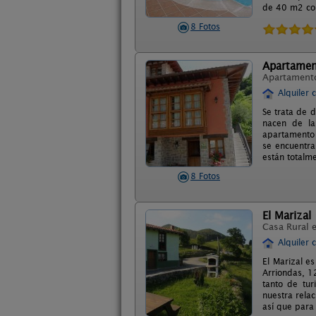
de 40 m2 con
8 Fotos
Apartament
Apartament
Alquiler 
Se trata de d
nacen de la
apartamento l
se encuentra
están totalm
8 Fotos
El Marizal
Casa Rural 
Alquiler 
El Marizal e
Arriondas, 1
tanto de tu
nuestra rela
así que para