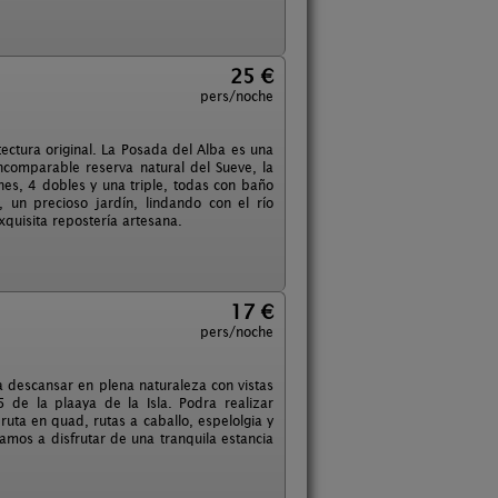
25 €
pers/noche
ctura original. La Posada del Alba es una
incomparable reserva natural del Sueve, la
es, 4 dobles y una triple, todas con baño
un precioso jardín, lindando con el río
xquisita repostería artesana.
17 €
pers/noche
ra descansar en plena naturaleza con vistas
de la plaaya de la Isla. Podra realizar
ruta en quad, rutas a caballo, espelolgia y
mos a disfrutar de una tranquila estancia