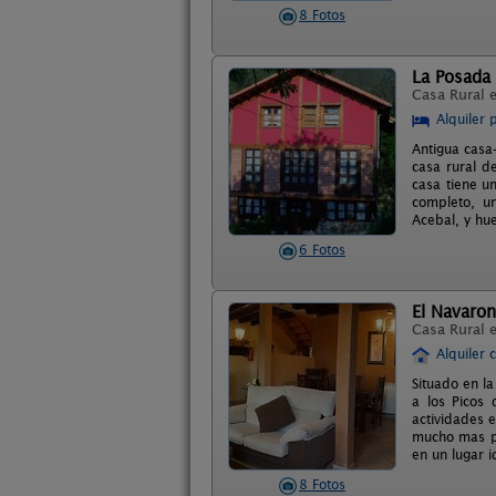
8 Fotos
La Posada 
Casa Rural 
Alquiler 
Antigua casa
casa rural d
casa tiene u
completo, un
Acebal, y hue
6 Fotos
El Navaron
Casa Rural 
Alquiler 
Situado en la
a los Picos
actividades e
mucho mas pa
en un lugar i
8 Fotos