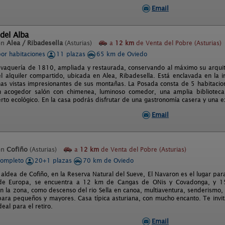
Email
del Alba
en
Alea / Ribadesella
(Asturias)
a
12 km
de Venta del Pobre (Asturias)
por habitaciones
11 plazas
65 km de Oviedo
-vaquería de 1810, ampliada y restaurada, conservando al máximo su arquite
el alquiler compartido, ubicada en Alea, Ribadesella. Está enclavada en la 
nas vistas impresionantes de sus montañas. La Posada consta de 5 habitacion
 acogedor salón con chimenea, luminoso comedor, una amplia biblioteca, 
rto ecológico. En la casa podrás disfrutar de una gastronomía casera y una e
Email
en
Cofiño
(Asturias)
a
12 km
de Venta del Pobre (Asturias)
completo
20+1 plazas
70 km de Oviedo
 aldea de Cofiño, en la Reserva Natural del Sueve, El Navaron es el lugar pa
 de Europa, se encuentra a 12 km de Cangas de ONis y Covadonga, y 15 
n la zona, como descenso del rio Sella en canoa, multiaventura, senderismo, 
ra pequeños y mayores. Casa típica asturiana, con mucho encanto. Te invita
deal para el retiro.
Email