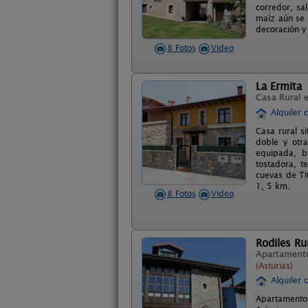
corredor, sa
maíz aún se 
decoración y 
8 Fotos
Video
La Ermita
Casa Rural 
Alquiler 
Casa rural s
doble y otra
equipada, ba
tostadora, t
cuevas de Tit
1, 5 km.
8 Fotos
Video
Rodiles R
Apartament
(Asturias)
Alquiler 
Apartamentos