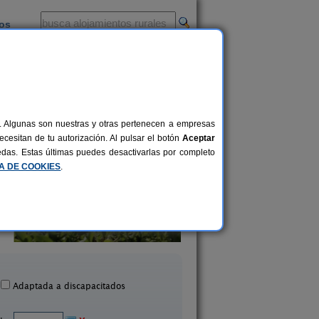
ios
-
al. Algunas son nuestras y otras pertenecen a empresas
cesitan de tu autorización. Al pulsar el botón
Aceptar
uedas. Estas últimas puedes desactivarlas por completo
CA DE COOKIES
.
La Llosuca
El Acebo
12-22+3 pers.
30 €
 Pedro de Ambás (Asturias)
Beloncio (Asturias
desde
Adaptada a discapacitados