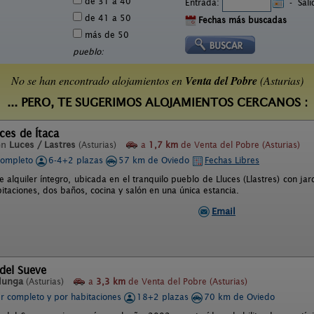
de 31 a 40
Entrada:
-
Sal
de 41 a 50
Fechas más buscadas
más de 50
pueblo:
No se han encontrado alojamientos en
Venta del Pobre
(Asturias)
... PERO, TE SUGERIMOS ALOJAMIENTOS CERCANOS :
ces de Ítaca
en
Luces / Lastres
(Asturias)
a
1,7 km
de Venta del Pobre (Asturias)
completo
6-4+2 plazas
57 km de Oviedo
Fechas Libres
 alquiler íntegro, ubicada en el tranquilo pueblo de Lluces (Llastres) con ja
bitaciones, dos baños, cocina y salón en una única estancia.
Email
del Sueve
lunga
(Asturias)
a
3,3 km
de Venta del Pobre (Asturias)
er completo y por habitaciones
18+2 plazas
70 km de Oviedo