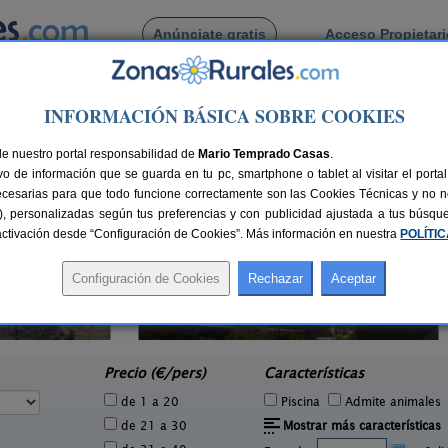
Anúnciate gratis
Acceso Propietar
Busca por pueblo
INFORMACIÓN BÁSICA SOBRE COOKIES
de Venta del Pobre
de nuestro portal responsabilidad de
Mario Temprado Casas
.
o de información que se guarda en tu pc, smartphone o tablet al visitar el port
ecesarias para que todo funcione correctamente son las Cookies Técnicas y no ne
rias), personalizadas según tus preferencias y con publicidad ajustada a tus búsq
sactivación desde “Configuración de Cookies”. Más información en nuestra
POLÍTI
El Pajar de Pumarega
3 pers.
6 pers.
20 €
19 €
Castropol (Asturias)
San
e
desde
Precio (€/pers)
Características
de 1 a 20
Piscina
Admite animales
de 21 a 30
Mostrar más características