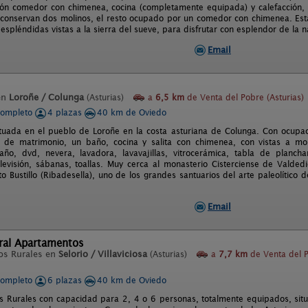
lón comedor con chimenea, cocina (completamente equipada) y calefacción, 
conservan dos molinos, el resto ocupado por un comedor con chimenea. Est
espléndidas vistas a la sierra del sueve, para disfrutar con esplendor de la n
Email
en
Loroñe / Colunga
(Asturias)
a
6,5 km
de Venta del Pobre (Asturias)
completo
4 plazas
40 km de Oviedo
ituada en el pueblo de Loroñe en la costa asturiana de Colunga. Con ocupa
 de matrimonio, un baño, cocina y salita con chimenea, con vistas a mon
ño, dvd, nevera, lavadora, lavavajillas, vitrocerámica, tabla de plancha
elevisión, sábanas, toallas. Muy cerca al monasterio Cisterciense de Valded
o Bustillo (Ribadesella), uno de los grandes santuarios del arte paleolítico
Email
ural Apartamentos
os Rurales en
Selorio / Villaviciosa
(Asturias)
a
7,7 km
de Venta del 
completo
6 plazas
40 km de Oviedo
 Rurales con capacidad para 2, 4 o 6 personas, totalmente equipados, situac