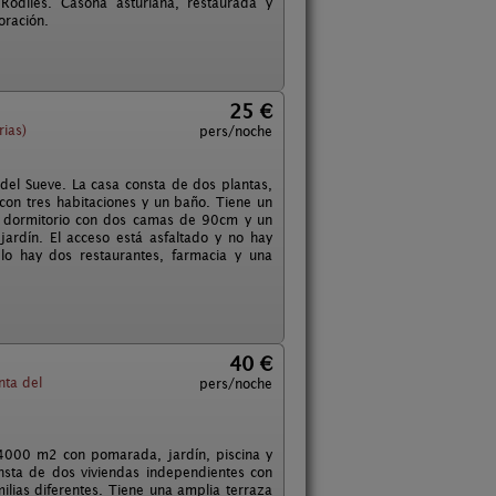
Rodiles. Casona asturiana, restaurada y
oración.
25 €
ias)
pers/noche
 del Sueve. La casa consta de dos plantas,
 con tres habitaciones y un baño. Tiene un
o dormitorio con dos camas de 90cm y un
jardín. El acceso está asfaltado y no hay
lo hay dos restaurantes, farmacia y una
40 €
ta del
pers/noche
e 4000 m2 con pomarada, jardín, piscina y
onsta de dos viviendas independientes con
lias diferentes. Tiene una amplia terraza