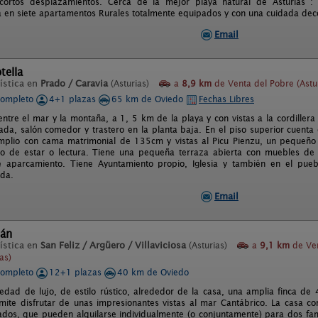
 cortos desplazamientos. Cerca de la mejor playa natural de Asturias : 
 en siete apartamentos Rurales totalmente equipados y con una cuidada dec
Email
tella
ística en
Prado / Caravia
(Asturias)
a
8,9 km
de Venta del Pobre (Astur
completo
4+1 plazas
65 km de Oviedo
Fechas Libres
entre el mar y la montaña, a 1, 5 km de la playa y con vistas a la cordillera
ada, salón comedor y trastero en la planta baja. En el piso superior cuenta
amplio con cama matrimonial de 135cm y vistas al Picu Pienzu, un pequeñ
ito de estar o lectura. Tiene una pequeña terraza abierta con muebles de 
 aparcamiento. Tiene Ayuntamiento propio, Iglesia y también en el pueb
da.
Email
dán
ística en
San Feliz / Argüero / Villaviciosa
(Asturias)
a
9,1 km
de Ven
as)
completo
12+1 plazas
40 km de Oviedo
edad de lujo, de estilo rústico, alrededor de la casa, una amplia finca d
mite disfrutar de unas impresionantes vistas al mar Cantábrico. La casa c
ados, que pueden alquilarse individualmente (o conjuntamente) para dos fami