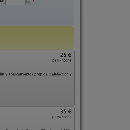
ida:
X
25 €
pers/noche
rdín y aparcamientos propios. Calefacción y
35 €
pers/noche