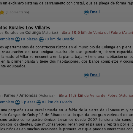
 un exclusivo sistema de cerramiento con cristal, que se pliega de forma rápi
Email
(1 comentario)
os Rurales Los Villares
os Rurales en
Colunga
(Asturias)
a
10,6 km
de Venta del Pobre (Asturi
completo
10 plazas
70 km de Oviedo
os apartamentos de construción rústica en el municipio de Colunga en plena c
 restauración de una antigua cuadra de uso ganadero, tienen capaci
lamado el Villar se encuentra en la planta baja, y tiene una habitación un b
 en la primer planta y tiene dos habitaciones, dos baños completos y cocin
ente equipados.
Email
en
Parres / Arriondas
(Asturias)
a
11,8 km
de Venta del Pobre (Asturias
completo
3 plazas
82 km de Oviedo
s una pequeña Casa Rural situada en la falda de la sierra de El Sueve muy 
2 de Cangas de Onís y 12 de Ribadesella, lo que da una gran variedad de ac
rismo activo como gastronómico. Llevamos desde 2007 funcionando como 
ción con los clientes, que muchas veces llegan por el paisaje y repiten por e
 los niños es en muchas ocasiones la primera vez que pueden interactuar con 