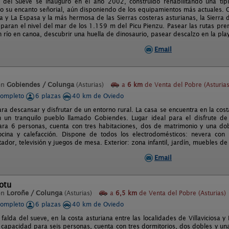
 del Sueve se inauguró en el año 2002, construído rehabilitando una típ
o su encanto señorial, aún disponiendo de los equipamientos más actuales. C
la y La Espasa y la más hermosa de las Sierras costeras asturianas, la Sierra
eparan el nivel del mar de los 1.159 m del Picu Pienzu. Pasear las rutas pr
río en canoa, descubrir una huella de dinosaurio, pasear descalzo en la playa
Email
en
Gobiendes / Colunga
(Asturias)
a
6 km
de Venta del Pobre (Asturias
completo
6 plazas
40 km de Oviedo
ra descansar y disfrutar de un entorno rural. La casa se encuentra en la cost
 un tranquilo pueblo llamado Gobiendes. Lugar ideal para el disfrute de 
ra 6 personas, cuenta con tres habitaciones, dos de matrimonio y una dobl
cina y calefacción. Dispone de todos los electrodomésticos: nevera con 
tador, televisión y juegos de mesa. Exterior: zona infantil, jardín, muebles d
Email
otu
en
Loroñe / Colunga
(Asturias)
a
6,5 km
de Venta del Pobre (Asturias)
completo
6 plazas
40 km de Oviedo
 falda del sueve, en la costa asturiana entre las localidades de Villaviciosa 
 capacidad para seis personas, cuenta con tres dormitorios, dos dobles y un