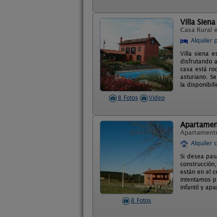
Villa Siena
Casa Rural 
Alquiler 
Villa siena 
disfrutando a
casa está ro
asturiano. Se
la disponibil
8 Fotos
Video
Apartamen
Apartament
Alquiler 
Si desea pas
construcción
están en el 
intentamos p
infantil y ap
8 Fotos