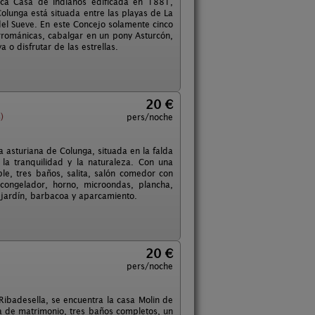
ica Casa de Indianos edificada en 1881,
olunga está situada entre las playas de La
 del Sueve. En este Concejo solamente cinco
errománicas, cabalgar en un pony Asturcón,
 o disfrutar de las estrellas.
20 €
)
pers/noche
a asturiana de Colunga, situada en la falda
la tranquilidad y la naturaleza. Con una
e, tres baños, salita, salón comedor con
congelador, horno, microondas, plancha,
e jardín, barbacoa y aparcamiento.
20 €
pers/noche
y Ribadesella, se encuentra la casa Molin de
a de matrimonio, tres baños completos, un