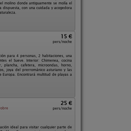
el molino donde antiguamente se molía el
a dispuesta, con una cuidada y acogedora
aturaleza.
15 €
pers/noche
ción para 4 personas, 2 habitaciones, una
tes el Sueve. Interior: Chimenea, cocina
r, plancha, cafetera, microondas, horno,
ios, joya del prerrománico asturiano y las
 de Europa. Encontrará multitud de playas a
25 €
Pobre
pers/noche
ión ideal para visitar cualquier parte de