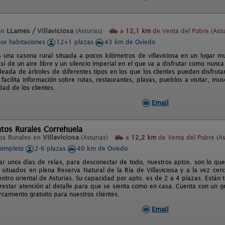
en
LLames / Villaviciosa
(Asturias)
a
12,1 km
de Venta del Pobre (Astu
por habitaciones
12+1 plazas
43 km de Oviedo
es una casona rural situada a pocos kilómetros de villaviciosa en un lugar m
sí de un aire libre y un silencio imperial en el que va a disfrutar como nunca
deada de árboles de diferentes tipos en los que los clientes pueden disfrutar
 facilita información sobre rutas, restaurantes, playas, pueblos a visitar, mu
idad de los clientes.
Email
tos Rurales Correhuela
os Rurales en
Villaviciosa
(Asturias)
a
12,2 km
de Venta del Pobre (As
completo
2-6 plazas
40 km de Oviedo
ar unos días de relax, para desconectar de todo, nuestros aptos. son lo que
, situados en plena Reserva Natural de la Ría de Villaviciosa y a la vez ce
centro oriental de Asturias. Su capacidad por apto. es de 2 a 4 plazas. Están
restar atención al detalle para que se sienta como en casa. Cuenta con un g
arcamiento gratuito para nuestros clientes.
Email