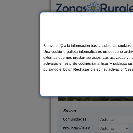
Busca por alojamiento
Alojamientos
>
Asturias
> Lastres
Casas Rurales cerca 
Bienvenid@ a la información básica sobre las cookies 
Una cookie o galleta informática es un pequeño archiv
externas que nos prestan servicios. Las activadas y n
activarás el resto de cookies (analíticas y publicita
pulsando el botón
Rechazar
o elegir su activación/de
saguas
El Pajar de Pumarega
2-8 pers.
18 €
Asturias)
Castropol (Asturias)
desde
desd
Buscar
Comunidades:
Provincias/Islas: