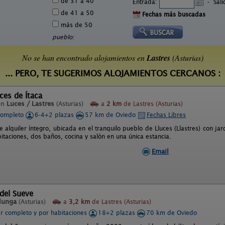
de 31 a 40
Entrada:
-
Sal
de 41 a 50
Fechas más buscadas
más de 50
pueblo:
No se han encontrado alojamientos en
Lastres
(Asturias)
... PERO, TE SUGERIMOS ALOJAMIENTOS CERCANOS :
ces de Ítaca
en
Luces / Lastres
(Asturias)
a
2 km
de Lastres (Asturias)
completo
6-4+2 plazas
57 km de Oviedo
Fechas Libres
 alquiler íntegro, ubicada en el tranquilo pueblo de Lluces (Llastres) con ja
bitaciones, dos baños, cocina y salón en una única estancia.
Email
del Sueve
lunga
(Asturias)
a
3,2 km
de Lastres (Asturias)
er completo y por habitaciones
18+2 plazas
70 km de Oviedo