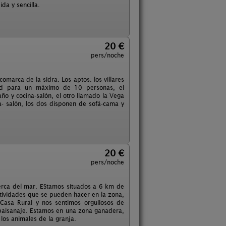
da y sencilla.
20 €
pers/noche
omarca de la sidra. Los aptos. los villares
dad para un máximo de 10 personas, el
año y cocina-salón, el otro llamado la Vega
a- salón, los dos disponen de sofá-cama y
20 €
pers/noche
cerca del mar. EStamos situados a 6 km de
tividades que se pueden hacer en la zona,
Casa Rural y nos sentimos orgullosos de
l paisanaje. Estamos en una zona ganadera,
los animales de la granja.