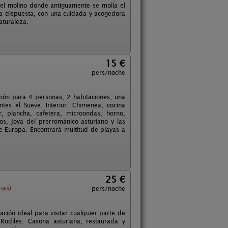
el molino donde antiguamente se molía el
a dispuesta, con una cuidada y acogedora
aturaleza.
15 €
pers/noche
ción para 4 personas, 2 habitaciones, una
tes el Sueve. Interior: Chimenea, cocina
r, plancha, cafetera, microondas, horno,
ios, joya del prerrománico asturiano y las
 de Europa. Encontrará multitud de playas a
25 €
ias)
pers/noche
ión ideal para visitar cualquier parte de
Rodiles. Casona asturiana, restaurada y