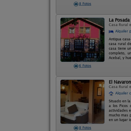
8 Fotos
La Posada 
Casa Rural 
Alquiler 
Antigua casa
casa rural d
casa tiene u
completo, un
Acebal, y hue
6 Fotos
El Navaron
Casa Rural 
Alquiler 
Situado en la
a los Picos
actividades e
mucho mas pa
en un lugar i
8 Fotos