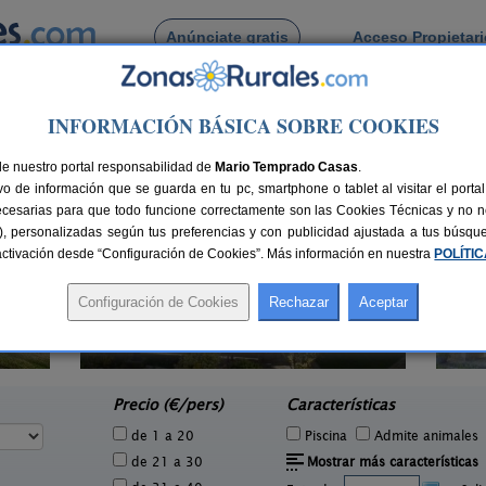
Anúnciate gratis
Acceso Propietar
Busca por pueblo
INFORMACIÓN BÁSICA SOBRE COOKIES
de Lastres
de nuestro portal responsabilidad de
Mario Temprado Casas
.
o de información que se guarda en tu pc, smartphone o tablet al visitar el port
ecesarias para que todo funcione correctamente son las Cookies Técnicas y no ne
rias), personalizadas según tus preferencias y con publicidad ajustada a tus búsq
sactivación desde “Configuración de Cookies”. Más información en nuestra
POLÍTI
Casa Rural La Rectoral
6 pers.
14+3 pers.
19 €
20 €
Beloncio (Asturias)
San
e
desde
Precio (€/pers)
Características
de 1 a 20
Piscina
Admite animales
de 21 a 30
Mostrar más características