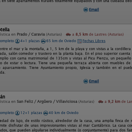
 en siete apartamentos Rurales totalmente equipados y con una cuidada dec
Email
tella
ística en
Prado / Caravia
(Asturias)
a
8,5 km
de Lastres (Asturias)
completo
4+1 plazas
65 km de Oviedo
Fechas Libres
entre el mar y la montaña, a 1, 5 km de la playa y con vistas a la cordillera
ada, salón comedor y trastero en la planta baja. En el piso superior cuenta
amplio con cama matrimonial de 135cm y vistas al Picu Pienzu, un pequeñ
ito de estar o lectura. Tiene una pequeña terraza abierta con muebles de 
 aparcamiento. Tiene Ayuntamiento propio, Iglesia y también en el pueb
da.
Email
dán
ística en
San Feliz / Argüero / Villaviciosa
(Asturias)
a
9,2 km
de Las
completo
12+1 plazas
40 km de Oviedo
edad de lujo, de estilo rústico, alrededor de la casa, una amplia finca d
mite disfrutar de unas impresionantes vistas al mar Cantábrico. La casa c
ados, que pueden alquilarse individualmente (o conjuntamente) para dos fami