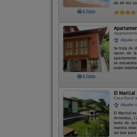
de 40 m2 con
8 Fotos
Apartament
Apartament
Alquiler 
Se trata de d
nacen de la
apartamento l
se encuentra
están totalm
8 Fotos
El Marizal
Casa Rural 
Alquiler 
El Marizal e
Arriondas, 1
tanto de tu
nuestra rela
así que para