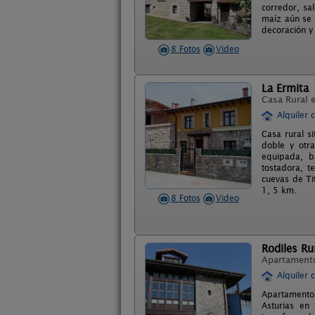
corredor, sa
maíz aún se 
decoración y 
8 Fotos
Video
La Ermita
Casa Rural 
Alquiler 
Casa rural s
doble y otra
equipada, ba
tostadora, t
cuevas de Tit
1, 5 km.
8 Fotos
Video
Rodiles R
Apartament
Alquiler 
Apartamentos
Asturias en