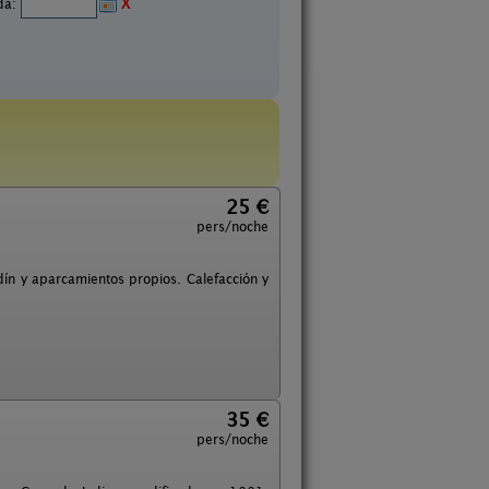
ida:
X
25 €
pers/noche
rdín y aparcamientos propios. Calefacción y
35 €
pers/noche