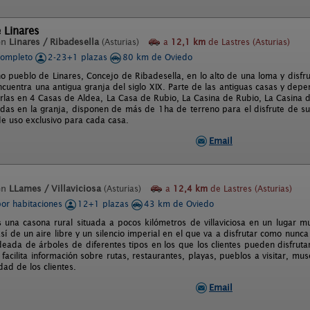
 Linares
en
Linares / Ribadesella
(Asturias)
a
12,1 km
de Lastres (Asturias)
completo
2-23+1 plazas
80 km de Oviedo
o pueblo de Linares, Concejo de Ribadesella, en lo alto de una loma y disfru
ncuentra una antigua granja del siglo XIX. Parte de las antiguas casas y dep
irlas en 4 Casas de Aldea, La Casa de Rubio, La Casina de Rubio, La Casina d
adas en la granja, disponen de más de 1ha de terreno para el disfrute de s
e uso exclusivo para cada casa.
Email
en
LLames / Villaviciosa
(Asturias)
a
12,4 km
de Lastres (Asturias)
por habitaciones
12+1 plazas
43 km de Oviedo
es una casona rural situada a pocos kilómetros de villaviciosa en un lugar m
sí de un aire libre y un silencio imperial en el que va a disfrutar como nunca
deada de árboles de diferentes tipos en los que los clientes pueden disfrutar
 facilita información sobre rutas, restaurantes, playas, pueblos a visitar, mu
idad de los clientes.
Email