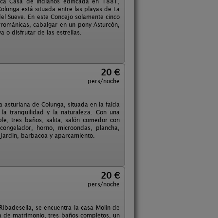
ica Casa de Indianos edificada en 1881,
olunga está situada entre las playas de La
 del Sueve. En este Concejo solamente cinco
errománicas, cabalgar en un pony Asturcón,
 o disfrutar de las estrellas.
20 €
pers/noche
a asturiana de Colunga, situada en la falda
la tranquilidad y la naturaleza. Con una
e, tres baños, salita, salón comedor con
congelador, horno, microondas, plancha,
e jardín, barbacoa y aparcamiento.
20 €
pers/noche
y Ribadesella, se encuentra la casa Molin de
a de matrimonio, tres baños completos, un