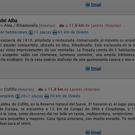
Email
del Alba
en
Alea / Ribadesella
(Asturias)
a
11,6 km
de Lastres (Asturias)
por habitaciones
11 plazas
65 km de Oviedo
-vaquería de 1810, ampliada y restaurada, conservando al máximo su arquite
el alquiler compartido, ubicada en Alea, Ribadesella. Está enclavada en la 
nas vistas impresionantes de sus montañas. La Posada consta de 5 habitacion
 acogedor salón con chimenea, luminoso comedor, una amplia biblioteca, 
rto ecológico. En la casa podrás disfrutar de una gastronomía casera y una e
Email
en
Cofiño
(Asturias)
a
11,8 km
de Lastres (Asturias)
completo
20+1 plazas
70 km de Oviedo
 aldea de Cofiño, en la Reserva Natural del Sueve, El Navaron es el lugar pa
 de Europa, se encuentra a 12 km de Cangas de ONis y Covadonga, y 15 
n la zona, como descenso del rio Sella en canoa, multiaventura, senderismo, 
ra pequeños y mayores. Casa típica asturiana, con mucho encanto. Te invita
deal para el retiro.
Email