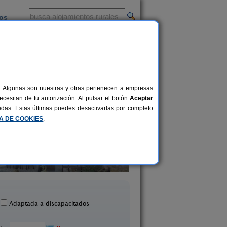
ios
-
al. Algunas son nuestras y otras pertenecen a empresas
cesitan de tu autorización. Al pulsar el botón
Aceptar
uedas. Estas últimas puedes desactivarlas por completo
CA DE COOKIES
.
La Llosuca
El Acebo
12-22+3 pers.
30 €
 Pedro de Ambás (Asturias)
Beloncio (Asturias
desde
Adaptada a discapacitados