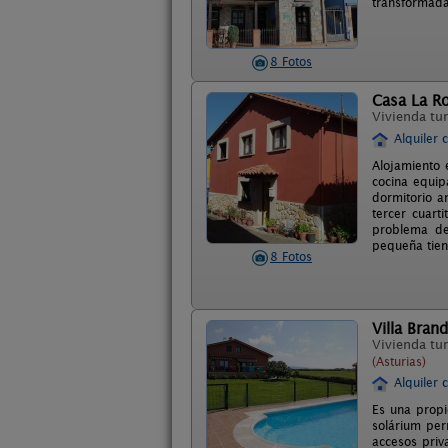
transformada
8 Fotos
Casa La Ro
Vivienda tur
Alquiler 
Alojamiento 
cocina equip
dormitorio 
tercer cuart
problema de
pequeña tien
8 Fotos
Villa Bran
Vivienda tur
(Asturias)
Alquiler 
Es una propi
solárium per
accesos priv