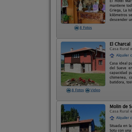
El Hotel Mar
mantiene tod
Griega, La Is
kilómetros s
descender un 
8 Fotos
El Charcal
Casa Rural 
Alquiler 
Casa ideal pa
del Sueve en
capacidad pa
chimenea, co
batidora, tos
8 Fotos
Video
Molin de S
Casa Rural 
Alquiler 
Situada en la
Sotu con una