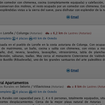
lón comedor con chimenea, cocina (completamente equipada) y calefacción, 
conservan dos molinos, el resto ocupado por un comedor con chimenea. Est
espléndidas vistas a la sierra del sueve, para disfrutar con esplendor de la n
Email
en
Loroñe / Colunga
(Asturias)
a
6,2 km
de Lastres (Asturias)
completo
4 plazas
40 km de Oviedo
ituada en el pueblo de Loroñe en la costa asturiana de Colunga. Con ocupa
 de matrimonio, un baño, cocina y salita con chimenea, con vistas a mon
ño, dvd, nevera, lavadora, lavavajillas, vitrocerámica, tabla de plancha
elevisión, sábanas, toallas. Muy cerca al monasterio Cisterciense de Valded
o Bustillo (Ribadesella), uno de los grandes santuarios del arte paleolítico
Email
ural Apartamentos
os Rurales en
Selorio / Villaviciosa
(Asturias)
a
8 km
de Lastres (Astur
completo
6 plazas
40 km de Oviedo
 Rurales con capacidad para 2, 4 o 6 personas, totalmente equipados, situac
 cortos desplazamientos. Cerca de la mejor playa natural de Asturias : 