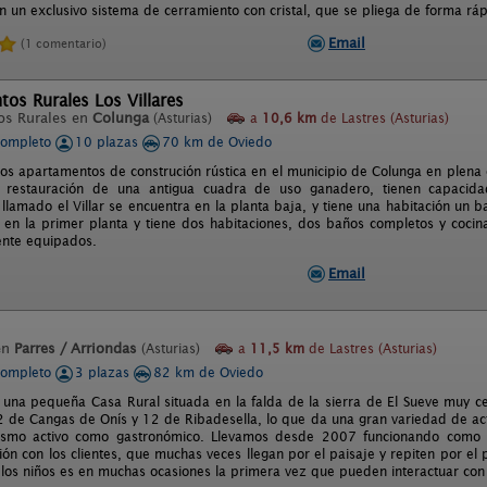
 un exclusivo sistema de cerramiento con cristal, que se pliega de forma rápi
Email
(1 comentario)
os Rurales Los Villares
os Rurales en
Colunga
(Asturias)
a
10,6 km
de Lastres (Asturias)
completo
10 plazas
70 km de Oviedo
os apartamentos de construción rústica en el municipio de Colunga en plena c
 restauración de una antigua cuadra de uso ganadero, tienen capaci
lamado el Villar se encuentra en la planta baja, y tiene una habitación un b
 en la primer planta y tiene dos habitaciones, dos baños completos y cocin
ente equipados.
Email
en
Parres / Arriondas
(Asturias)
a
11,5 km
de Lastres (Asturias)
completo
3 plazas
82 km de Oviedo
s una pequeña Casa Rural situada en la falda de la sierra de El Sueve muy 
2 de Cangas de Onís y 12 de Ribadesella, lo que da una gran variedad de ac
rismo activo como gastronómico. Llevamos desde 2007 funcionando como 
ción con los clientes, que muchas veces llegan por el paisaje y repiten por e
 los niños es en muchas ocasiones la primera vez que pueden interactuar con 