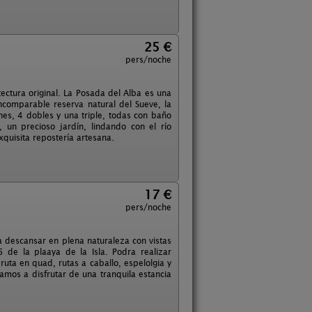
25 €
pers/noche
ctura original. La Posada del Alba es una
incomparable reserva natural del Sueve, la
es, 4 dobles y una triple, todas con baño
un precioso jardín, lindando con el río
xquisita repostería artesana.
17 €
pers/noche
ra descansar en plena naturaleza con vistas
de la plaaya de la Isla. Podra realizar
ruta en quad, rutas a caballo, espelolgia y
mos a disfrutar de una tranquila estancia