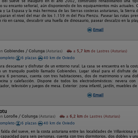
 del Sueve se inauguró en el año 2002, construído rehabilitando una típ
o su encanto señorial, aún disponiendo de los equipamientos más actuales. C
la y La Espasa y la más hermosa de las Sierras costeras asturianas, la Sierra
eparan el nivel del mar de los 1.159 m del Picu Pienzu. Pasear las rutas pr
río en canoa, descubrir una huella de dinosaurio, pasear descalzo en la playa
Email
en
Gobiendes / Colunga
(Asturias)
a
5,7 km
de Lastres (Asturias)
completo
6 plazas
40 km de Oviedo
ra descansar y disfrutar de un entorno rural. La casa se encuentra en la cost
 un tranquilo pueblo llamado Gobiendes. Lugar ideal para el disfrute de 
ra 6 personas, cuenta con tres habitaciones, dos de matrimonio y una dobl
cina y calefacción. Dispone de todos los electrodomésticos: nevera con 
tador, televisión y juegos de mesa. Exterior: zona infantil, jardín, muebles d
Email
otu
en
Loroñe / Colunga
(Asturias)
a
6,2 km
de Lastres (Asturias)
completo
6 plazas
40 km de Oviedo
 falda del sueve, en la costa asturiana entre las localidades de Villaviciosa 
 capacidad para seis personas, cuenta con tres dormitorios, dos dobles y un