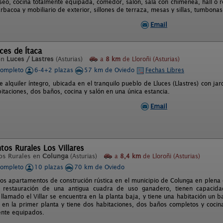
seo, cocina totalmente equipada, comedor, salón, sala con chimenea, hall o 
rbacoa y mobiliario de exterior, sillones de terraza, mesas y sillas, tumbonas
Email
ces de Ítaca
en
Luces / Lastres
(Asturias)
a
8 km
de Lloroñi (Asturias)
completo
6-4+2 plazas
57 km de Oviedo
Fechas Libres
 alquiler íntegro, ubicada en el tranquilo pueblo de Lluces (Llastres) con ja
bitaciones, dos baños, cocina y salón en una única estancia.
Email
os Rurales Los Villares
os Rurales en
Colunga
(Asturias)
a
8,4 km
de Lloroñi (Asturias)
completo
10 plazas
70 km de Oviedo
os apartamentos de construción rústica en el municipio de Colunga en plena c
 restauración de una antigua cuadra de uso ganadero, tienen capaci
lamado el Villar se encuentra en la planta baja, y tiene una habitación un b
 en la primer planta y tiene dos habitaciones, dos baños completos y cocin
ente equipados.