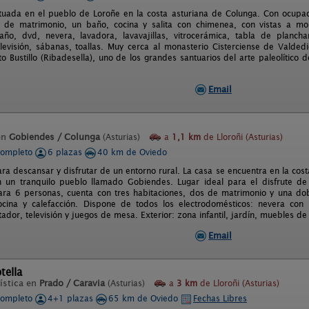
ituada en el pueblo de Loroñe en la costa asturiana de Colunga. Con ocupa
 de matrimonio, un baño, cocina y salita con chimenea, con vistas a mon
ño, dvd, nevera, lavadora, lavavajillas, vitrocerámica, tabla de plancha
elevisión, sábanas, toallas. Muy cerca al monasterio Cisterciense de Valded
o Bustillo (Ribadesella), uno de los grandes santuarios del arte paleolítico
Email
en
Gobiendes / Colunga
(Asturias)
a
1,1 km
de Lloroñi (Asturias)
completo
6 plazas
40 km de Oviedo
ra descansar y disfrutar de un entorno rural. La casa se encuentra en la cost
 un tranquilo pueblo llamado Gobiendes. Lugar ideal para el disfrute de 
ra 6 personas, cuenta con tres habitaciones, dos de matrimonio y una dobl
cina y calefacción. Dispone de todos los electrodomésticos: nevera con 
tador, televisión y juegos de mesa. Exterior: zona infantil, jardín, muebles d
Email
tella
ística en
Prado / Caravia
(Asturias)
a
3 km
de Lloroñi (Asturias)
completo
4+1 plazas
65 km de Oviedo
Fechas Libres