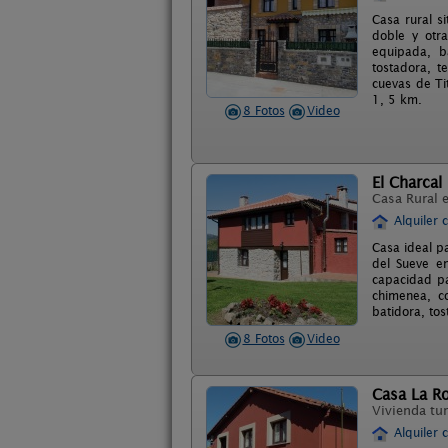
Casa rural s
doble y otra
equipada, ba
tostadora, t
cuevas de Tit
1, 5 km.
8 Fotos
Video
El Charcal
Casa Rural 
Alquiler 
Casa ideal pa
del Sueve en
capacidad pa
chimenea, co
batidora, tos
8 Fotos
Video
Casa La Ro
Vivienda tur
Alquiler 