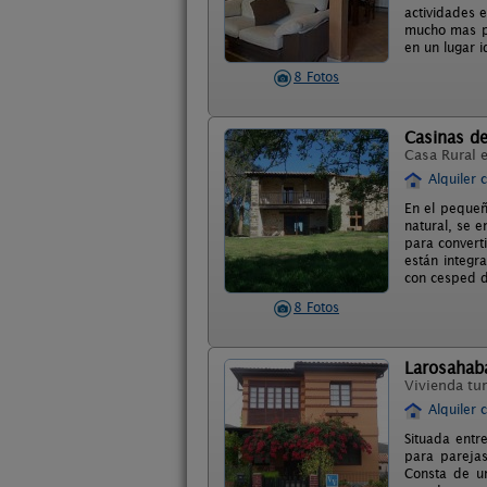
actividades e
mucho mas pa
en un lugar i
8 Fotos
Casinas de
Casa Rural 
Alquiler 
En el pequeñ
natural, se e
para convert
están integr
con cesped d
8 Fotos
Larosahab
Vivienda tur
Alquiler 
Situada entr
para parejas
Consta de un