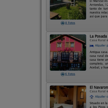
El Marizal e
Arriondas, 1
tanto de tu
nuestra rela
así que para
8 Fotos
La Posada 
Casa Rural 
Alquiler 
Antigua casa
casa rural d
casa tiene u
completo, un
Acebal, y hue
6 Fotos
El Navaron
Casa Rural 
Alquiler 
Situado en la
a los Picos