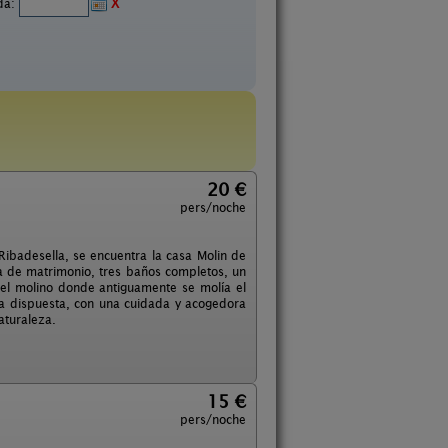
ida:
X
20 €
pers/noche
y Ribadesella, se encuentra la casa Molin de
a de matrimonio, tres baños completos, un
el molino donde antiguamente se molía el
a dispuesta, con una cuidada y acogedora
aturaleza.
15 €
pers/noche