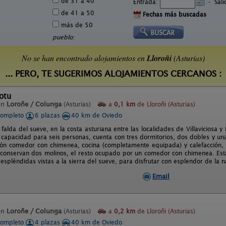
de 31 a 40
Entrada:
-
Sal
de 41 a 50
Fechas más buscadas
más de 50
pueblo:
No se han encontrado alojamientos en
Lloroñi
(Asturias)
... PERO, TE SUGERIMOS ALOJAMIENTOS CERCANOS :
otu
en
Loroñe / Colunga
(Asturias)
a
0,1 km
de Lloroñi (Asturias)
completo
6 plazas
40 km de Oviedo
 falda del sueve, en la costa asturiana entre las localidades de Villaviciosa 
 capacidad para seis personas, cuenta con tres dormitorios, dos dobles y un
lón comedor con chimenea, cocina (completamente equipada) y calefacción, 
conservan dos molinos, el resto ocupado por un comedor con chimenea. Est
espléndidas vistas a la sierra del sueve, para disfrutar con esplendor de la n
Email
en
Loroñe / Colunga
(Asturias)
a
0,2 km
de Lloroñi (Asturias)
completo
4 plazas
40 km de Oviedo