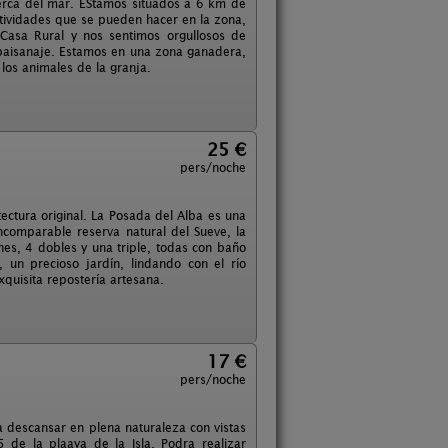
cerca del mar. EStamos situados a 6 km de
tividades que se pueden hacer en la zona,
Casa Rural y nos sentimos orgullosos de
l paisanaje. Estamos en una zona ganadera,
los animales de la granja.
25 €
pers/noche
ctura original. La Posada del Alba es una
incomparable reserva natural del Sueve, la
es, 4 dobles y una triple, todas con baño
un precioso jardín, lindando con el río
xquisita repostería artesana.
17 €
pers/noche
ra descansar en plena naturaleza con vistas
de la plaaya de la Isla. Podra realizar