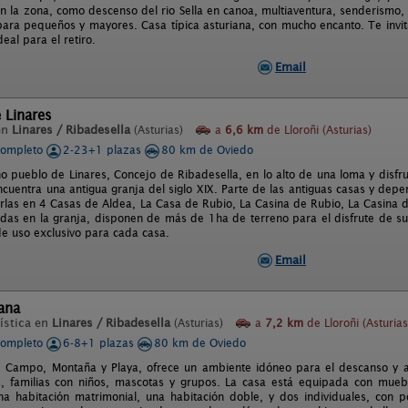
n la zona, como descenso del rio Sella en canoa, multiaventura, senderismo, 
ra pequeños y mayores. Casa típica asturiana, con mucho encanto. Te invita
deal para el retiro.
Email
 Linares
en
Linares / Ribadesella
(Asturias)
a
6,6 km
de Lloroñi (Asturias)
completo
2-23+1 plazas
80 km de Oviedo
o pueblo de Linares, Concejo de Ribadesella, en lo alto de una loma y disfru
ncuentra una antigua granja del siglo XIX. Parte de las antiguas casas y dep
irlas en 4 Casas de Aldea, La Casa de Rubio, La Casina de Rubio, La Casina d
adas en la granja, disponen de más de 1ha de terreno para el disfrute de s
e uso exclusivo para cada casa.
Email
ana
ística en
Linares / Ribadesella
(Asturias)
a
7,2 km
de Lloroñi (Asturias
completo
6-8+1 plazas
80 km de Oviedo
e Campo, Montaña y Playa, ofrece un ambiente idóneo para el descanso y a 
, familias con niños, mascotas y grupos. La casa está equipada con mueb
a habitación matrimonial, una habitación doble, y dos individuales, con p