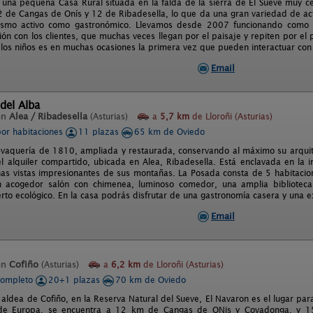
s una pequeña Casa Rural situada en la falda de la sierra de El Sueve muy 
2 de Cangas de Onís y 12 de Ribadesella, lo que da una gran variedad de ac
rismo activo como gastronómico. Llevamos desde 2007 funcionando como 
ción con los clientes, que muchas veces llegan por el paisaje y repiten por e
 los niños es en muchas ocasiones la primera vez que pueden interactuar con 
Email
del Alba
en
Alea / Ribadesella
(Asturias)
a
5,7 km
de Lloroñi (Asturias)
por habitaciones
11 plazas
65 km de Oviedo
-vaquería de 1810, ampliada y restaurada, conservando al máximo su arquite
el alquiler compartido, ubicada en Alea, Ribadesella. Está enclavada en la 
nas vistas impresionantes de sus montañas. La Posada consta de 5 habitacion
 acogedor salón con chimenea, luminoso comedor, una amplia biblioteca, 
rto ecológico. En la casa podrás disfrutar de una gastronomía casera y una e
Email
en
Cofiño
(Asturias)
a
6,2 km
de Lloroñi (Asturias)
completo
20+1 plazas
70 km de Oviedo
 aldea de Cofiño, en la Reserva Natural del Sueve, El Navaron es el lugar pa
 de Europa, se encuentra a 12 km de Cangas de ONis y Covadonga, y 15 