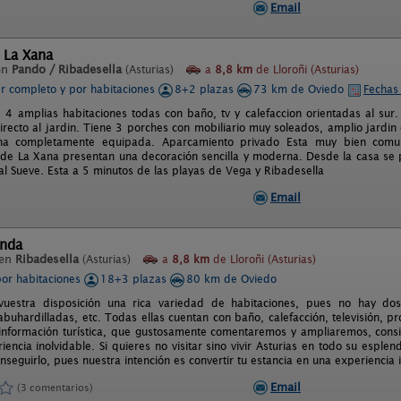
Email
 La Xana
en
Pando / Ribadesella
(Asturias)
a
8,8 km
de Lloroñi (Asturias)
er completo y por habitaciones
8+2 plazas
73 km de Oviedo
Fechas 
e 4 amplias habitaciones todas con baño, tv y calefaccion orientadas al sur
irecto al jardin. Tiene 3 porches con mobiliario muy soleados, amplio jardin 
na completamente equipada. Aparcamiento privado Esta muy bien comun
 de La Xana presentan una decoración sencilla y moderna. Desde la casa se 
al Sueve. Esta a 5 minutos de las playas de Vega y Ribadesella
Email
onda
 en
Ribadesella
(Asturias)
a
8,8 km
de Lloroñi (Asturias)
por habitaciones
18+3 plazas
80 km de Oviedo
uestra disposición una rica variedad de habitaciones, pues no hay d
abuhardilladas, etc. Todas ellas cuentan con baño, calefacción, televisión,
información turística, que gustosamente comentaremos y ampliaremos, consi
encia inolvidable. Si quieres no visitar sino vivir Asturias en todo su esple
nseguirlo, pues nuestra intención es convertir tu estancia en una experiencia 
Email
(3 comentarios)