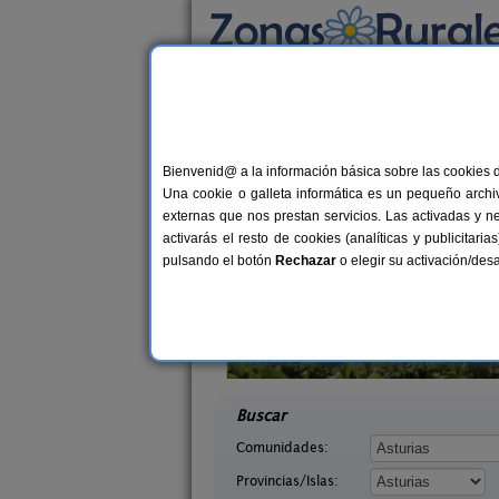
Busca por alojamiento
Alojamientos
>
Asturias
> Lloroñi
Casas Rurales cerca 
Bienvenid@ a la información básica sobre las cookies 
Una cookie o galleta informática es un pequeño archiv
externas que nos prestan servicios. Las activadas y n
activarás el resto de cookies (analíticas y publicita
pulsando el botón
Rechazar
o elegir su activación/de
saguas
La Llosuca
2-8 pers.
12-22+
18 €
Asturias)
San Pedro de Ambás (Asturias)
desde
desd
Buscar
Comunidades:
Provincias/Islas: