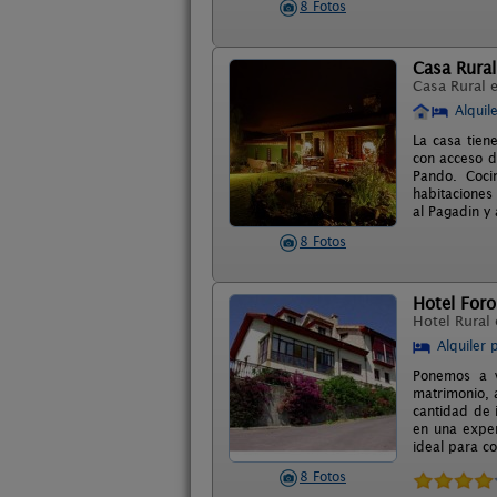
8 Fotos
Casa Rural
Casa Rural 
Alquil
La casa tien
con acceso d
Pando. Coci
habitaciones
al Pagadin y 
8 Fotos
Hotel For
Hotel Rural
Alquiler 
Ponemos a v
matrimonio, 
cantidad de 
en una experi
ideal para co
8 Fotos