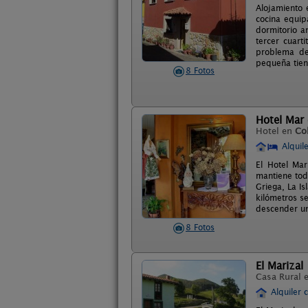
Alojamiento 
cocina equip
dormitorio 
tercer cuart
problema de
pequeña tien
8 Fotos
Hotel Mar 
Hotel en
Co
Alquil
El Hotel Mar
mantiene tod
Griega, La Is
kilómetros s
descender un 
8 Fotos
El Marizal
Casa Rural 
Alquiler 