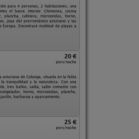
ción para 4 personas, 2 habitaciones, una
tes el Sueve. Interior: Chimenea, cocina
r, plancha, cafetera, microondas, horno,
ios, joya del prerrománico asturiano y las
 de Europa. Encontrará multitud de playas a
20 €
pers/noche
a asturiana de Colunga, situada en la falda
la tranquilidad y la naturaleza. Con una
e, tres baños, salita, salón comedor con
congelador, horno, microondas, plancha,
e jardín, barbacoa y aparcamiento.
25 €
pers/noche