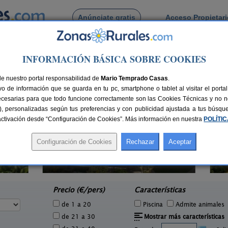
Anúnciate gratis
Acceso Propietar
Busca por pueblo
INFORMACIÓN BÁSICA SOBRE COOKIES
de Lloroñi
de nuestro portal responsabilidad de
Mario Temprado Casas
.
o de información que se guarda en tu pc, smartphone o tablet al visitar el port
ecesarias para que todo funcione correctamente son las Cookies Técnicas y no ne
rias), personalizadas según tus preferencias y con publicidad ajustada a tus búsq
sactivación desde “Configuración de Cookies”. Más información en nuestra
POLÍTI
El Pajar de Pumarega
3 pers.
6 pers.
30 €
19 €
Castropol (Asturias)
e
desde
Precio (€/pers)
Características
de 1 a 20
Piscina
Admite animales
de 21 a 30
Mostrar más características