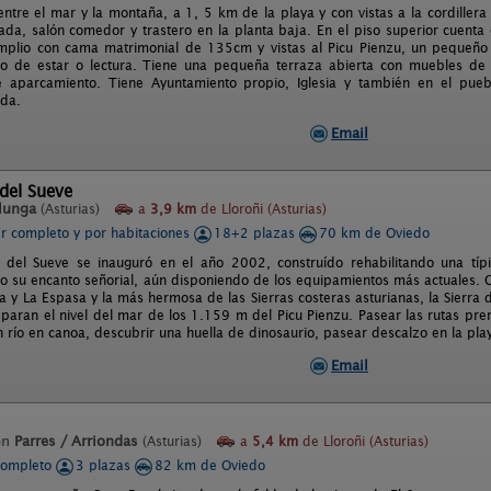
entre el mar y la montaña, a 1, 5 km de la playa y con vistas a la cordillera
ada, salón comedor y trastero en la planta baja. En el piso superior cuenta
amplio con cama matrimonial de 135cm y vistas al Picu Pienzu, un pequeñ
ito de estar o lectura. Tiene una pequeña terraza abierta con muebles de 
 aparcamiento. Tiene Ayuntamiento propio, Iglesia y también en el pueb
da.
Email
del Sueve
lunga
(Asturias)
a
3,9 km
de Lloroñi (Asturias)
er completo y por habitaciones
18+2 plazas
70 km de Oviedo
 del Sueve se inauguró en el año 2002, construído rehabilitando una típ
o su encanto señorial, aún disponiendo de los equipamientos más actuales. C
la y La Espasa y la más hermosa de las Sierras costeras asturianas, la Sierra
eparan el nivel del mar de los 1.159 m del Picu Pienzu. Pasear las rutas pr
río en canoa, descubrir una huella de dinosaurio, pasear descalzo en la playa
Email
en
Parres / Arriondas
(Asturias)
a
5,4 km
de Lloroñi (Asturias)
completo
3 plazas
82 km de Oviedo