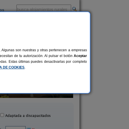
ios
-
al. Algunas son nuestras y otras pertenecen a empresas
cesitan de tu autorización. Al pulsar el botón
Aceptar
uedas. Estas últimas puedes desactivarlas por completo
CA DE COOKIES
.
El Acebo
Casa Rural La Rect
4+1 pers.
26 €
Beloncio (Asturias)
Beloncio (Asturias
desde
Adaptada a discapacitados