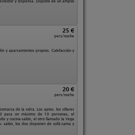
recibidor y dispensa. Dispone de un amplio
.
25 €
pers/noche
rdín y aparcamientos propios. Calefacción y
20 €
pers/noche
omarca de la sidra. Los aptos. los villares
dad para un máximo de 10 personas, el
año y cocina-salón, el otro llamado la Vega
a- salón, los dos disponen de sofá-cama y