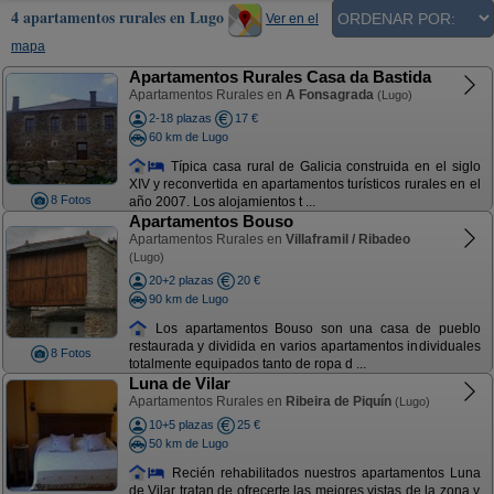
4 apartamentos rurales en Lugo
Ver en el
mapa
Apartamentos Rurales Casa da Bastida
Apartamentos Rurales en
A Fonsagrada
(Lugo)
2-18 plazas
17 €
60 km de Lugo
Típica casa rural de Galicia construida en el siglo
XIV y reconvertida en apartamentos turísticos rurales en el
8 Fotos
año 2007. Los alojamientos t ...
Apartamentos Bouso
Apartamentos Rurales en
Villaframil / Ribadeo
(Lugo)
20+2 plazas
20 €
90 km de Lugo
Los apartamentos Bouso son una casa de pueblo
restaurada y dividida en varios apartamentos individuales
8 Fotos
totalmente equipados tanto de ropa d ...
Luna de Vilar
Apartamentos Rurales en
Ribeira de Piquín
(Lugo)
10+5 plazas
25 €
50 km de Lugo
Recién rehabilitados nuestros apartamentos Luna
de Vilar tratan de ofrecerte las mejores vistas de la zona y