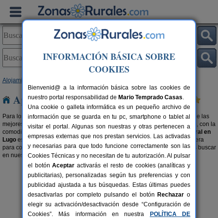
INFORMACIÓN BÁSICA SOBRE
COOKIES
Alojamientos
>
Apartamentos Rurales
>
Galicia
> Lugo
Bienvenid@ a la información básica sobre las cookies de
Apartamentos Rurales en Lugo
nuestro portal responsabilidad de
Mario Temprado Casas
.
Una cookie o galleta informática es un pequeño archivo de
Para los amantes al turismo rural, este tipo de alojamiento es elegir una de las
información que se guarda en tu pc, smartphone o tablet al
mejores opciones para disfrutar de un ambiente natural, idílico y tranquilo, con la
visitar el portal. Algunas son nuestras y otras pertenecen a
comodidad de estar como en tu propia casa.
Alquilar un apartamento rural en
empresas externas que nos prestan servicios. Las activadas
Lugo
es la mejor manera disfrutar de una escapada económica y placentera
y necesarias para que todo funcione correctamente son las
para conseguir unas vacaciones de ensueño. También te recomendamos buscar
en nuestra selección de
Complejos Rurales en Lugo
.
Cookies Técnicas y no necesitan de tu autorización. Al pulsar
el botón
Aceptar
activarás el resto de cookies (analíticas y
publicitarias), personalizadas según tus preferencias y con
publicidad ajustada a tus búsquedas. Estas últimas puedes
desactivarlas por completo pulsando el botón
Rechazar
o
elegir su activación/desactivación desde “Configuración de
Cookies”. Más información en nuestra
POLÍTICA DE