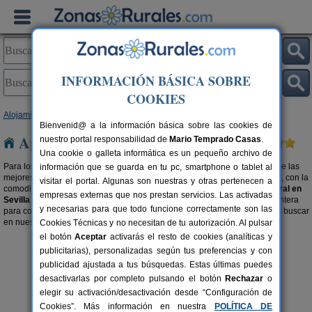
INFORMACIÓN BÁSICA SOBRE
COOKIES
Alojamientos
>
Apartamentos Rurales
>
Andalucía
> Sevilla
Bienvenid@ a la información básica sobre las cookies de
Apartamentos Rurales en Sevilla
nuestro portal responsabilidad de
Mario Temprado Casas
.
Una cookie o galleta informática es un pequeño archivo de
Para los amantes al turismo rural, este tipo de alojamiento es elegir una de las
información que se guarda en tu pc, smartphone o tablet al
mejores opciones para disfrutar de un ambiente natural, idílico y tranquilo, con la
visitar el portal. Algunas son nuestras y otras pertenecen a
comodidad de estar como en tu propia casa.
Alquilar un apartamento rural en
empresas externas que nos prestan servicios. Las activadas
Sevilla
es la mejor manera disfrutar de una escapada económica y placentera
y necesarias para que todo funcione correctamente son las
para conseguir unas vacaciones de ensueño. También te recomendamos buscar
en nuestra selección de
Complejos Rurales en Sevilla
.
Cookies Técnicas y no necesitan de tu autorización. Al pulsar
el botón
Aceptar
activarás el resto de cookies (analíticas y
publicitarias), personalizadas según tus preferencias y con
publicidad ajustada a tus búsquedas. Estas últimas puedes
desactivarlas por completo pulsando el botón
Rechazar
o
elegir su activación/desactivación desde “Configuración de
Cookies”. Más información en nuestra
POLÍTICA DE