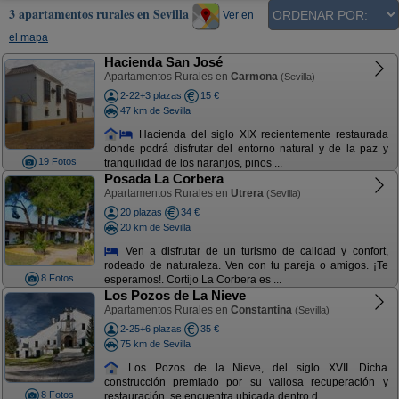
3 apartamentos rurales en Sevilla
Ver en
el mapa
Hacienda San José
Apartamentos Rurales en
Carmona
(Sevilla)
2-22+3 plazas
15 €
47 km de Sevilla
Hacienda del siglo XIX recientemente restaurada
donde podrá disfrutar del entorno natural y de la paz y
19 Fotos
tranquilidad de los naranjos, pinos ...
Posada La Corbera
Apartamentos Rurales en
Utrera
(Sevilla)
20 plazas
34 €
20 km de Sevilla
Ven a disfrutar de un turismo de calidad y confort,
rodeado de naturaleza. Ven con tu pareja o amigos. ¡Te
8 Fotos
esperamos!. Cortijo La Corbera es ...
Los Pozos de La Nieve
Apartamentos Rurales en
Constantina
(Sevilla)
2-25+6 plazas
35 €
75 km de Sevilla
Los Pozos de la Nieve, del siglo XVII. Dicha
construcción premiado por su valiosa recuperación y
8 Fotos
restauración, se encuentra ubicada dentro d ...