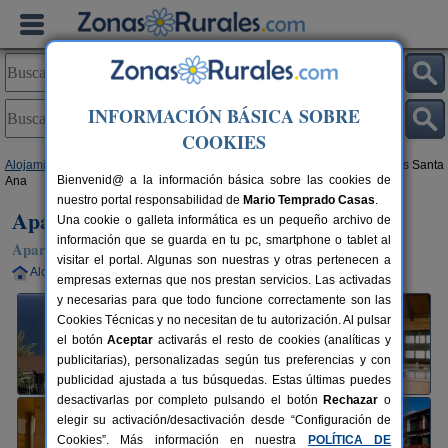
INFORMACIÓN BÁSICA SOBRE
COOKIES
Alojamientos
>
Canarias
>
Tenerife
>
La Gomera
>
Alajeró
> Apartamentos Santa
Bienvenid@ a la información básica sobre las cookies de
Ana
nuestro portal responsabilidad de
Mario Temprado Casas
.
Apartamentos Santa Ana
Una cookie o galleta informática es un pequeño archivo de
información que se guarda en tu pc, smartphone o tablet al
Apartamento en Alajeró (La Gomera)
visitar el portal. Algunas son nuestras y otras pertenecen a
Alquiler completo
12 plazas
34 km de La Gomera
empresas externas que nos prestan servicios. Las activadas
y necesarias para que todo funcione correctamente son las
Cookies Técnicas y no necesitan de tu autorización. Al pulsar
el botón
Aceptar
activarás el resto de cookies (analíticas y
publicitarias), personalizadas según tus preferencias y con
publicidad ajustada a tus búsquedas. Estas últimas puedes
desactivarlas por completo pulsando el botón
Rechazar
o
elegir su activación/desactivación desde “Configuración de
Cookies”. Más información en nuestra
POLÍTICA DE