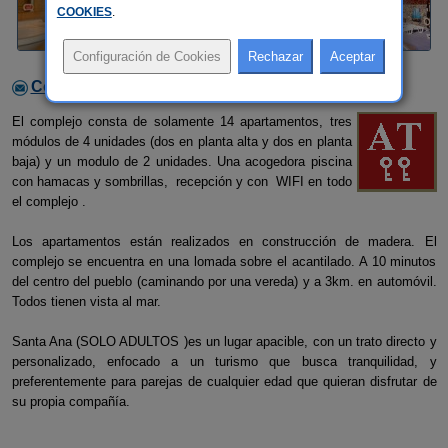
COOKIES
.
Contactar con el alojamiento
El complejo consta de solamente 14 apartamentos, tres
módulos de 4 unidades (dos en planta alta y dos en planta
baja) y un modulo de 2 unidades. Una acogedora piscina
con hamacas y sombrillas, recepción y con WIFI en todo
el complejo .
Los apartamentos están realizados en construcción de madera. El
complejo se encuentra en una lomada sobre el acantilado. A 10 minutos
del centro del pueblo (caminando por una vereda) y a 3km. en automóvil.
Todos tienen vista al mar.
Santa Ana (SOLO ADULTOS )es un lugar apacible, con un trato directo y
personalizado, enfocado a un turismo que busca tranquilidad, y
preferentemente para parejas de cualquier edad que quieran disfrutar de
su propia compañía.