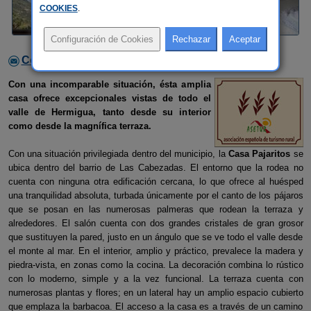
COOKIES
.
Contactar con el alojamiento
Con una incomparable situación, ésta amplia
casa ofrece excepcionales vistas de todo el
valle de Hermigua, tanto desde su interior
como desde la magnífica terraza.
Con una situación privilegiada dentro del municipio, la
Casa Pajaritos
se
ubica dentro del barrio de Las Cabezadas. El entorno que la rodea no
cuenta con ninguna otra edificación cercana, lo que ofrece al huésped
una tranquilidad absoluta, turbada únicamente por el canto de los pájaros
que se posan en las numerosas palmeras que rodean la terraza y
alrededores. El salón cuenta con dos grandes cristales de gran grosor
que sustituyen la pared, justo en un ángulo que se ve todo el valle desde
el monte al mar. En el interior, amplio y práctico, prevalece la madera y
piedra-vista, en zonas como la cocina. La decoración combina lo rústico
con lo moderno, simple y a la vez funcional. La terraza cuenta con
numerosas plantas y flores; en un lateral hay un amplio espacio cubierto
que emplaza la barbacoa. El acceso a la casa es a través de un camino