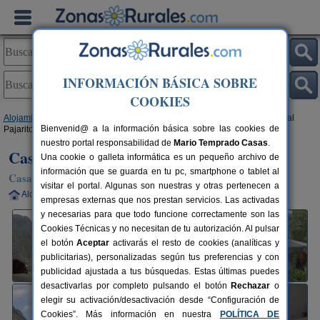
INFORMACIÓN BÁSICA SOBRE
COOKIES
Alojamientos
>
Canarias
>
Tenerife
>
La Gomera
>
Hermigua
> Casa Rural
Bienvenid@ a la información básica sobre las cookies de
Pajaritos
nuestro portal responsabilidad de
Mario Temprado Casas
.
Casa Rural Pajaritos
Una cookie o galleta informática es un pequeño archivo de
información que se guarda en tu pc, smartphone o tablet al
Casa Rural en Hermigua (La Gomera)
visitar el portal. Algunas son nuestras y otras pertenecen a
Alquiler completo
2-5 plazas
25 km de La Gomera
empresas externas que nos prestan servicios. Las activadas
y necesarias para que todo funcione correctamente son las
Cookies Técnicas y no necesitan de tu autorización. Al pulsar
el botón
Aceptar
activarás el resto de cookies (analíticas y
publicitarias), personalizadas según tus preferencias y con
publicidad ajustada a tus búsquedas. Estas últimas puedes
desactivarlas por completo pulsando el botón
Rechazar
o
elegir su activación/desactivación desde “Configuración de
Cookies”. Más información en nuestra
POLÍTICA DE