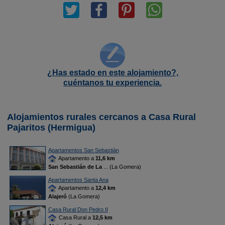
¿Has estado en este alojamiento?,
cuéntanos tu experiencia.
Alojamientos rurales cercanos a Casa Rural
Pajaritos (Hermigua)
Apartamentos San Sebastián
Apartamento a
11,6 km
San Sebastián de La
... (La Gomera)
Apartamentos Santa Ana
Apartamento a
12,4 km
Alajeró
(La Gomera)
Casa Rural Don Pedro II
Casa Rural a
12,5 km