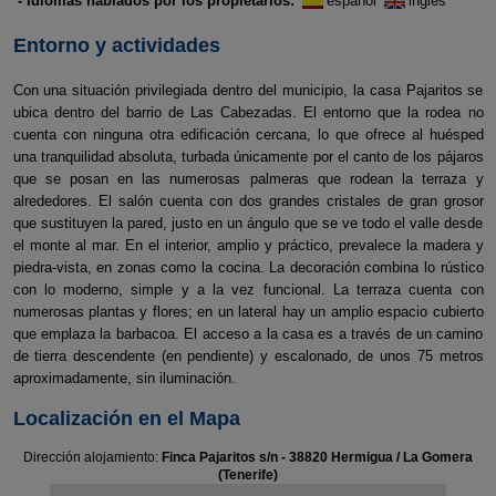
- Idiomas hablados por los propietarios:
español
inglés
Entorno y actividades
Con una situación privilegiada dentro del municipio, la casa Pajaritos se
ubica dentro del barrio de Las Cabezadas. El entorno que la rodea no
cuenta con ninguna otra edificación cercana, lo que ofrece al huésped
una tranquilidad absoluta, turbada únicamente por el canto de los pájaros
que se posan en las numerosas palmeras que rodean la terraza y
alrededores. El salón cuenta con dos grandes cristales de gran grosor
que sustituyen la pared, justo en un ángulo que se ve todo el valle desde
el monte al mar. En el interior, amplio y práctico, prevalece la madera y
piedra-vista, en zonas como la cocina. La decoración combina lo rústico
con lo moderno, simple y a la vez funcional. La terraza cuenta con
numerosas plantas y flores; en un lateral hay un amplio espacio cubierto
que emplaza la barbacoa. El acceso a la casa es a través de un camino
de tierra descendente (en pendiente) y escalonado, de unos 75 metros
aproximadamente, sin iluminación.
Localización en el Mapa
Dirección alojamiento:
Finca Pajaritos s/n - 38820 Hermigua / La Gomera
(Tenerife)