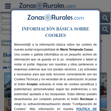
INFORMACIÓN BÁSICA SOBRE
COOKIES
Alojamientos
>
Canarias
>
Tenerife
>
Isla Tenerife
>
Los Silos
> Hotel Rural
Bienvenid@ a la información básica sobre las cookies de
Finca La Hacienda
nuestro portal responsabilidad de
Mario Temprado Casas
.
Hotel Rural Finca La Hacienda
Una cookie o galleta informática es un pequeño archivo de
información que se guarda en tu pc, smartphone o tablet al
Hotel Rural en Los Silos (Tenerife)
visitar el portal. Algunas son nuestras y otras pertenecen a
Alquiler por habitaciones
30 plazas
68 km de Tenerife
empresas externas que nos prestan servicios. Las activadas
y necesarias para que todo funcione correctamente son las
Cookies Técnicas y no necesitan de tu autorización. Al pulsar
el botón
Aceptar
activarás el resto de cookies (analíticas y
publicitarias), personalizadas según tus preferencias y con
publicidad ajustada a tus búsquedas. Estas últimas puedes
desactivarlas por completo pulsando el botón
Rechazar
o
elegir su activación/desactivación desde “Configuración de
Cookies”. Más información en nuestra
POLÍTICA DE