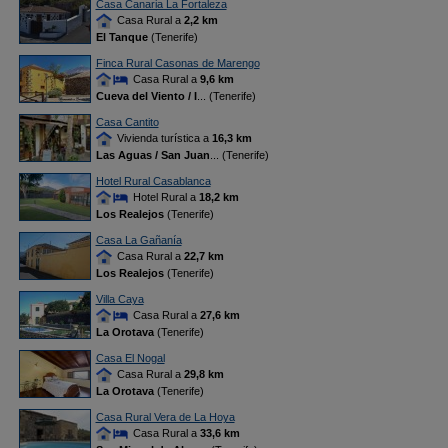
Casa Canaria La Fortaleza
Casa Rural a
2,2 km
El Tanque
(Tenerife)
Finca Rural Casonas de Marengo
Casa Rural a
9,6 km
Cueva del Viento / I
... (Tenerife)
Casa Cantito
Vivienda turística a
16,3 km
Las Aguas / San Juan
... (Tenerife)
Hotel Rural Casablanca
Hotel Rural a
18,2 km
Los Realejos
(Tenerife)
Casa La Gañanía
Casa Rural a
22,7 km
Los Realejos
(Tenerife)
Villa Caya
Casa Rural a
27,6 km
La Orotava
(Tenerife)
Casa El Nogal
Casa Rural a
29,8 km
La Orotava
(Tenerife)
Casa Rural Vera de La Hoya
Casa Rural a
33,6 km