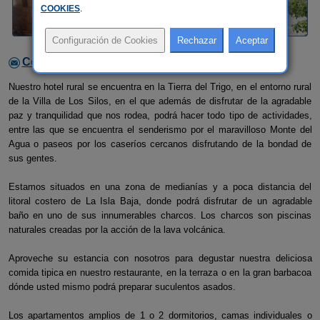
COOKIES
.
Contactar con el alojamiento
Nuestro hotel rural se encuentra en la Tierra del Trigo, en el entorno rural
de la Villa de Los Silos, en el que además de disfrutar de la agradable
paz y tranquilidad que nos rodea, podrá hacer todo tipo de actividades,
entre las que se encuentra el senderismo por el maravilloso Monte del
Agua o paseos por los caseríos cercanos disfrutando de la bondad de
sus gentes.
Estamos situados en una zona de medianías y a poca distancia del
litoral costero de La Isla Baja, donde podrá disfrutar de un agradable
baño en uno de sus innumerables charcos. Los charcos son piscinas
naturales creadas por la acción de la lava volcánica.
Aproveche su estancia con nosotros para degustar nuestra deliciosa
comida tipica en nuestro restaurante, en la terraza o en la gran barbacoa
dónde usted mismo podrá preparar suculentos asados.
Los apartamentos amplios de 1 o 2 dormitorios, camas individuales o