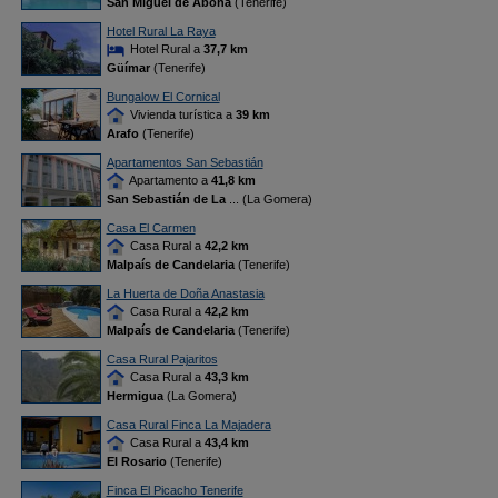
San Miguel de Abona
(Tenerife)
Hotel Rural La Raya
Hotel Rural a
37,7 km
Güímar
(Tenerife)
Bungalow El Cornical
Vivienda turística a
39 km
Arafo
(Tenerife)
Apartamentos San Sebastián
Apartamento a
41,8 km
San Sebastián de La
... (La Gomera)
Casa El Carmen
Casa Rural a
42,2 km
Malpaís de Candelaria
(Tenerife)
La Huerta de Doña Anastasia
Casa Rural a
42,2 km
Malpaís de Candelaria
(Tenerife)
Casa Rural Pajaritos
Casa Rural a
43,3 km
Hermigua
(La Gomera)
Casa Rural Finca La Majadera
Casa Rural a
43,4 km
El Rosario
(Tenerife)
Finca El Picacho Tenerife