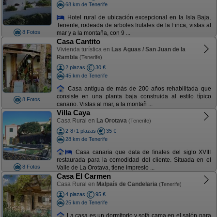
68 km de Tenerife
Hotel rural de ubicación excepcional en la Isla Baja,
Tenerife, rodeada de arboles frutales de la Finca, vistas al
8 Fotos
mar y a la montaña, con 9 ...
Casa Cantito
Vivienda turística en
Las Aguas / San Juan de la
Rambla
(Tenerife)
2 plazas
30 €
45 km de Tenerife
Casa antigua de más de 200 años rehabilitada que
consiste en una planta baja construida al estilo típico
8 Fotos
canario. Vistas al mar, a la montañ ...
Villa Caya
Casa Rural en
La Orotava
(Tenerife)
2-8+1 plazas
35 €
28 km de Tenerife
Casa canaria que data de finales del siglo XVIII
restaurada para la comodidad del cliente. Situada en el
8 Fotos
Valle de La Orotava, tiene impresio ...
Casa El Carmen
Casa Rural en
Malpaís de Candelaria
(Tenerife)
4 plazas
95 €
25 km de Tenerife
La casa es un dormitorio y sofá cama en el salón para