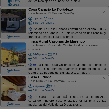
8 Fotos
de Los Realejos en el norte de la isla d ...
Video
Casa Canaria La Fortaleza
Casa Rural en
El Tanque
(Tenerife)
4 plazas
15 €
63 km de Tenerife
Se alquila Casa Canaria construida en el año 1805 y
reformada en el año 2007. Está ubicada en una zona muy
8 Fotos
tranquila, perfecta para desconec ...
Finca Rural Casonas de Marengo
Casa Rural en
Cueva del Viento / Icod de Los Vinos
(Tenerife)
14+5 plazas
25 €
60 km de Tenerife
La Finca Rural Casonas de Marengo se compone
de cinco casas rurales totalmente independientes (La
8 Fotos
Cuadra, La Bodega de San Marcos, El Teide, ...
Casa El Nogal
Casa Rural en
La Orotava
(Tenerife)
2-6 plazas
39 €
39 km de Tenerife
La Casa El Nogal está situada en La Florida Alta,
cerca de Pinolere, caserío situado en la zona de las
8 Fotos
medianías del Valle de La Orotava, es ...