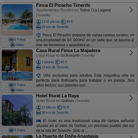
Finca El Picacho Tenerife
Apartamentos Rurales en
Tejina / La Laguna
(Tenerife)
12+8 plazas
39 €
20 km de Tenerife
Finca El Picacho dispone de varias casitas rurales, en
8 Fotos
una propiedad de 60. 000m2 en un valle que se asoma al
Video
mar de hermosos y apacibles at ...
Casa Rural Finca La Majadera
Casa Rural en
El Rosario
(Tenerife)
2 plazas
55 €
15 km de Tenerife
Villa exclusiva para adultos. Esta magnifica villa es
perfecta para disfrutarla para trabajar o en pareja. Sus
8 Fotos
altos techos, sus paredes con ...
Video
Hotel Rural La Raya
Hotel Rural en
Güímar
(Tenerife)
12 plazas
30 €
30 km de Tenerife
El hotel es una tradicional casa de campo señorial
situada en el valle de Güímar, un precioso pueblo del sur
8 Fotos
de la isla de Tenerife. Sólo di ...
La Huerta de Doña Anastasia