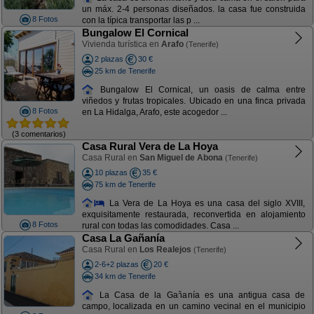
un máx. 2-4 personas diseñados. la casa fue construida
8 Fotos
con la típica transportar las p ...
Bungalow El Cornical
Vivienda turística en
Arafo
(Tenerife)
2 plazas
30 €
25 km de Tenerife
Bungalow El Cornical, un oasis de calma entre
viñedos y frutas tropicales. Ubicado en una finca privada
8 Fotos
en La Hidalga, Arafo, este acogedor ...
(3 comentarios)
Casa Rural Vera de La Hoya
Casa Rural en
San Miguel de Abona
(Tenerife)
10 plazas
35 €
75 km de Tenerife
La Vera de La Hoya es una casa del siglo XVIII,
exquisitamente restaurada, reconvertida en alojamiento
8 Fotos
rural con todas las comodidades. Casa ...
Casa La Gañanía
Casa Rural en
Los Realejos
(Tenerife)
2-6+2 plazas
20 €
34 km de Tenerife
La Casa de la Gañanía es una antigua casa de
campo, localizada en un camino vecinal en el municipio