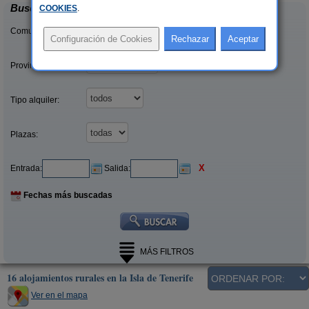
Buscar
COOKIES
.
Comunidades:
Provincias/Islas:
Tipo alquiler:
Plazas:
X
Entrada:
Salida:
Fechas más buscadas
MÁS FILTROS
16 alojamientos rurales en la Isla de Tenerife
Ver en el mapa