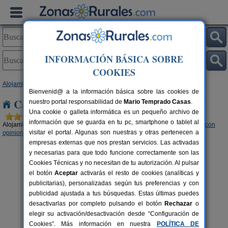
INFORMACIÓN BÁSICA SOBRE
COOKIES
Alojamientos
>
Canarias
>
Tenerife
> Isla de Tenerife
Bienvenid@ a la información básica sobre las cookies de
Casas Rurales en la Isla de Tenerife
nuestro portal responsabilidad de
Mario Temprado Casas
.
Una cookie o galleta informática es un pequeño archivo de
información que se guarda en tu pc, smartphone o tablet al
Alojamientos rurales para disfrutar del turismo rural en Isla de Tenerife (
1 con
visitar el portal. Algunas son nuestras y otras pertenecen a
opiniones
,
3 con reserva online
,
2 con disponibilidad
.)
empresas externas que nos prestan servicios. Las activadas
y necesarias para que todo funcione correctamente son las
Cookies Técnicas y no necesitan de tu autorización. Al pulsar
el botón
Aceptar
activarás el resto de cookies (analíticas y
publicitarias), personalizadas según tus preferencias y con
publicidad ajustada a tus búsquedas. Estas últimas puedes
Casa Rural Finca La Majadera
rs.
2 pers.
desactivarlas por completo pulsando el botón
Rechazar
o
 €
55 €
El Rosario (Tenerife)
desde
elegir su activación/desactivación desde “Configuración de
Cookies”. Más información en nuestra
POLÍTICA DE