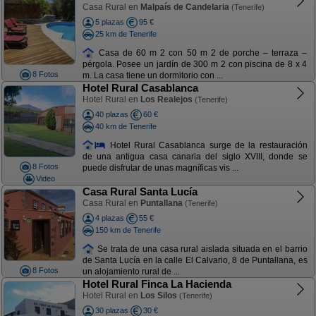
Casa Rural en
Malpaís de Candelaria
(Tenerife)
5 plazas
95 €
25 km de Tenerife
Casa de 60 m 2 con 50 m 2 de porche – terraza –
pérgola. Posee un jardín de 300 m 2 con piscina de 8 x 4
8 Fotos
m. La casa tiene un dormitorio con ...
Hotel Rural Casablanca
Hotel Rural en
Los Realejos
(Tenerife)
40 plazas
60 €
40 km de Tenerife
Hotel Rural Casablanca surge de la restauración
de una antigua casa canaria del siglo XVIII, donde se
8 Fotos
puede disfrutar de unas magníficas vis ...
Video
Casa Rural Santa Lucía
Casa Rural en
Puntallana
(Tenerife)
4 plazas
55 €
150 km de Tenerife
Se trata de una casa rural aislada situada en el barrio
de Santa Lucía en la calle El Calvario, 8 de Puntallana, es
8 Fotos
un alojamiento rural de ...
Hotel Rural Finca La Hacienda
Hotel Rural en
Los Silos
(Tenerife)
30 plazas
30 €