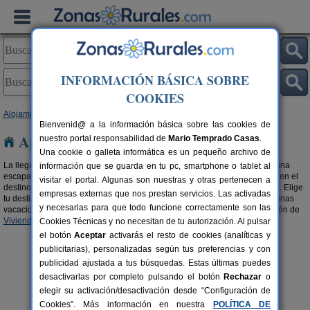
INFORMACIÓN BÁSICA SOBRE
COOKIES
Alojamientos
>
Apartamentos
>
Comunidad Valenciana
> Valencia
Bienvenid@ a la información básica sobre las cookies de
Apartamentos en Valencia
nuestro portal responsabilidad de
Mario Temprado Casas
.
Una cookie o galleta informática es un pequeño archivo de
La llegada de las vacaciones y los días festivos son sinónimos de hacer una
información que se guarda en tu pc, smartphone o tablet al
escapada. Desconecta y disfruta al
alquilar un apartamento en Valencia
en el
visitar el portal. Algunas son nuestras y otras pertenecen a
destino que deseas. Días de de relax con la comodidad de tu propia casa. Elige
empresas externas que nos prestan servicios. Las activadas
tu destino, mira los apartamentos disponibles e infórmate, disfrutarás de unas
y necesarias para que todo funcione correctamente son las
vacaciones únicas. También te recomendamos buscar en nuestra selección de
Viviendas turísticas en Valencia
.
Cookies Técnicas y no necesitan de tu autorización. Al pulsar
el botón
Aceptar
activarás el resto de cookies (analíticas y
publicitarias), personalizadas según tus preferencias y con
publicidad ajustada a tus búsquedas. Estas últimas puedes
desactivarlas por completo pulsando el botón
Rechazar
o
elegir su activación/desactivación desde “Configuración de
Cookies”. Más información en nuestra
POLÍTICA DE