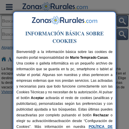
INFORMACIÓN BÁSICA SOBRE
COOKIES
Alojamientos
>
Apartamentos
>
Castilla y León
> Valladolid
Bienvenid@ a la información básica sobre las cookies de
Apartamentos en Valladolid
nuestro portal responsabilidad de
Mario Temprado Casas
.
Una cookie o galleta informática es un pequeño archivo de
La llegada de las vacaciones y los días festivos son sinónimos de hacer una
información que se guarda en tu pc, smartphone o tablet al
escapada. Desconecta y disfruta al
alquilar un apartamento en Valladolid
en el
visitar el portal. Algunas son nuestras y otras pertenecen a
destino que deseas. Días de de relax con la comodidad de tu propia casa. Elige
empresas externas que nos prestan servicios. Las activadas
tu destino, mira los apartamentos disponibles e infórmate, disfrutarás de unas
y necesarias para que todo funcione correctamente son las
vacaciones únicas. También te recomendamos buscar en nuestra selección de
Viviendas turísticas en Valladolid
.
Cookies Técnicas y no necesitan de tu autorización. Al pulsar
el botón
Aceptar
activarás el resto de cookies (analíticas y
publicitarias), personalizadas según tus preferencias y con
publicidad ajustada a tus búsquedas. Estas últimas puedes
desactivarlas por completo pulsando el botón
Rechazar
o
elegir su activación/desactivación desde “Configuración de
Cookies”. Más información en nuestra
POLÍTICA DE