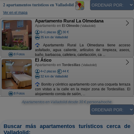
2 apartamentos turísticos en Valladolid
Ver en el mapa
Apartamento Rural La Olmedana
Apartamento en
El Olmedo
(Valladolid)
6+1 plazas
30 €
35 km de Valladolid
Apartamento Rural La Olmedana tiene acceso
asfaltado, agua caliente, artículos de limpieza, aseos,
8 Fotos
baño, barbacoa, cafetera, calefacción, ca ...
El Ático
Apartamento en
Tordesillas
(Valladolid)
4+2 plazas
44 €
32 km de Valladolid
Bonito y céntrico apartamento con una coqueta terraza
con vistas a la calle en la mejor zona de Tordesillas. El
8 Fotos
alojamiento consta de salón, ...
Apartamentos en Valladolid
desde
30
€ persona/noche.
Buscar más apartamentos turísticos cerca de
Valladolid: