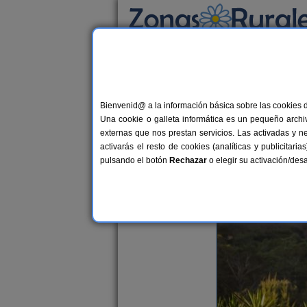
Busca por alojamiento
Alojamientos
>
Blog de Turismo Rural
>
Turi
Blog de Turismo Rural
Bienvenid@ a la información básica sobre las cookies 
Una cookie o galleta informática es un pequeño archiv
externas que nos prestan servicios. Las activadas y n
Las ventajas de viajar con ani
activarás el resto de cookies (analíticas y publicita
Sergio Delgado
pulsando el botón
Rechazar
o elegir su activación/de
Lunes, 30 de julio de 2018