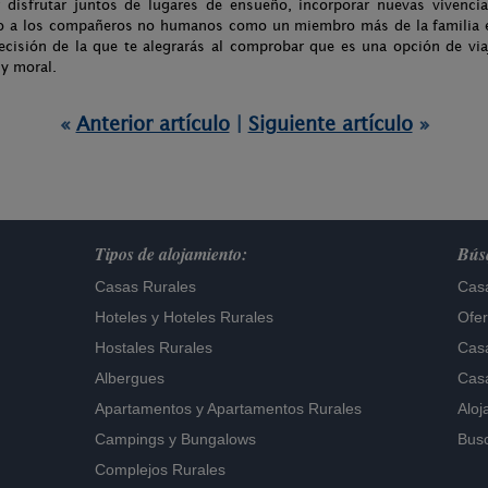
 disfrutar juntos de lugares de ensueño, incorporar nuevas vivencia
do a los compañeros no humanos como un miembro más de la familia 
ecisión de la que te alegrarás al comprobar que es una opción de via
y moral.
«
Anterior artículo
|
Siguiente artículo
»
Tipos de alojamiento:
Búsq
Casas Rurales
Casa
Hoteles
y
Hoteles Rurales
Ofer
Hostales Rurales
Casa
Albergues
Casa
Apartamentos
y
Apartamentos Rurales
Aloj
Campings y Bungalows
Busc
Complejos Rurales