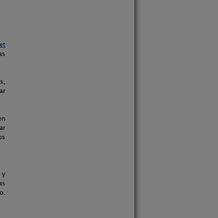
et
as
s,
ar
en
ar
os
 y
as
o.