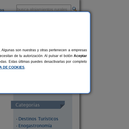
ios
-
al. Algunas son nuestras y otras pertenecen a empresas
cesitan de tu autorización. Al pulsar el botón
Aceptar
uedas. Estas últimas puedes desactivarlas por completo
Redes Sociales
CA DE COOKIES
.
Categorías
Destinos Turísticos
·
Enogastronomía
·