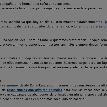
 compañero no humano no sufra en tu ausencia.
as personas te harán una gran compañía y maximizarán la experiencia.
a más sencillo ya que hoy en día existen muchos establecimientos “
p
tas acompañen a sus dueños durante las vacaciones u otras estanci
 una opción ideal, porque tanto si queremos disfrutar de un viaje solo
ia o con amigos o conocidos, nuestros animales siempre deben form
os animales sin dejarles en buenas manos no es una opción. Exist
n de ellos mientras nosotros no podemos hacernos cargo, pero sin lug
omento a tu animal da una tranquilidad enorme y además hace que amb
o
al es enorme, desde ZonasRurales.com somos muy conscientes de ello
ad de
casas rurales que admiten animales
para que las vacaciones o l
 no sean causantes de abandonos de animales en ninguna época del añ
r, pero sí a ver cuál es el modo más adecuado de hacerlo.