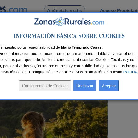
Anúnciate gratis
Acceso Propietar
Busca por pueblo
INFORMACIÓN BÁSICA SOBRE COOKIES
smo Activo
> Las ventajas de viajar con animales
de nuestro portal responsabilidad de
Mario Temprado Casas
.
o de información que se guarda en tu pc, smartphone o tablet al visitar el port
ecesarias para que todo funcione correctamente son las Cookies Técnicas y no ne
males
rias), personalizadas según tus preferencias y con publicidad ajustada a tus búsq
sactivación desde “Configuración de Cookies”. Más información en nuestra
POLÍTI