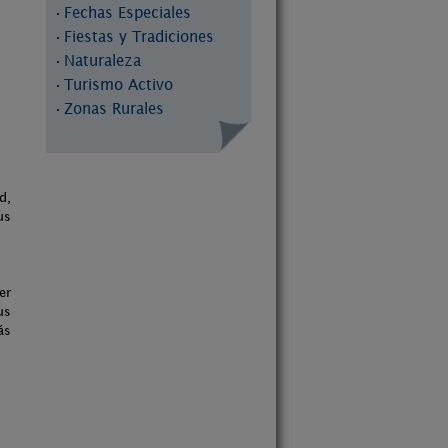
Fechas Especiales
·
Fiestas y Tradiciones
·
Naturaleza
·
Turismo Activo
·
Zonas Rurales
·
d,
us
er
us
ás