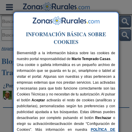
INFORMACIÓN BÁSICA SOBRE
COOKIES
Alojamientos
>
Blog de Turismo Rural
> Fiestas y Tradiciones
Bienvenid@ a la información básica sobre las cookies de
Blog de Turismo Rural - Fiestas y
nuestro portal responsabilidad de
Mario Temprado Casas
.
Una cookie o galleta informática es un pequeño archivo de
Tradiciones
información que se guarda en tu pc, smartphone o tablet al
visitar el portal. Algunas son nuestras y otras pertenecen a
empresas externas que nos prestan servicios. Las activadas
¿Por qué pasar la Nochevieja en una casa rural?
y necesarias para que todo funcione correctamente son las
Sergio Delgado
Cookies Técnicas y no necesitan de tu autorización. Al pulsar
Lunes, 02 de diciembre de 2019
el botón
Aceptar
activarás el resto de cookies (analíticas y
publicitarias), personalizadas según tus preferencias y con
publicidad ajustada a tus búsquedas. Estas últimas puedes
desactivarlas por completo pulsando el botón
Rechazar
o
elegir su activación/desactivación desde “Configuración de
Cookies”. Más información en nuestra
POLÍTICA DE