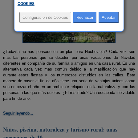
COOKIES
.
¿Todavía no has pensado en un plan para Nochevieja? Cada vez son
más las personas que se deciden por unas vacaciones de Navidad
diferentes en compañía de su familia o amigos en una casa rural. Es una
alternativa cada vez más común debido a la masificación que hay
durante estas fiestas y los numerosos disturbios en las calles. Esta
manera de pasar el fin de año tiene una serie de ventajas únicas como
son empezar el año en un ambiente relajado, en la naturaleza y con las
personas a las que más quieres. ¿El resultado? Una escapada inolvidable
para fin de año.
Seguir leyendo...
Niños, piscina, naturaleza y turismo rural: unas
vacaciones de 10