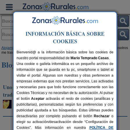
INFORMACIÓN BÁSICA SOBRE
COOKIES
Alojamientos
>
Blog de Turismo Rural
>
Fiestas y Tradiciones
> Uno de vosotros
Bienvenid@ a la información básica sobre las cookies de
me traicionará. De la traición a la tradición.
nuestro portal responsabilidad de
Mario Temprado Casas
.
Blog de Turismo Rural
Una cookie o galleta informática es un pequeño archivo de
información que se guarda en tu pc, smartphone o tablet al
visitar el portal. Algunas son nuestras y otras pertenecen a
«
Anterior artículo
|
Siguiente artículo
»
empresas externas que nos prestan servicios. Las activadas
Uno de vosotros me traicionará. De la traición a la
y necesarias para que todo funcione correctamente son las
tradición.
Cookies Técnicas y no necesitan de tu autorización. Al pulsar
el botón
Aceptar
activarás el resto de cookies (analíticas y
María Pastor Gabaldón
publicitarias), personalizadas según tus preferencias y con
Miércoles, 16 de abril de 2014
publicidad ajustada a tus búsquedas. Estas últimas puedes
desactivarlas por completo pulsando el botón
Rechazar
o
elegir su activación/desactivación desde “Configuración de
Cookies”. Más información en nuestra
POLÍTICA DE