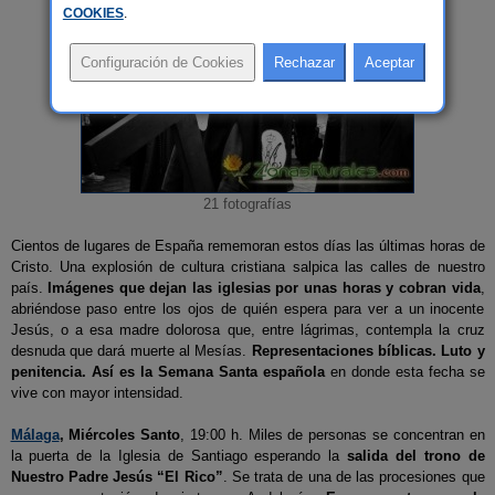
COOKIES
.
21 fotografías
Cientos de lugares de España rememoran estos días las últimas horas de
Cristo. Una explosión de cultura cristiana salpica las calles de nuestro
país.
Imágenes que dejan las iglesias por unas horas y cobran vida
,
abriéndose paso entre los ojos de quién espera para ver a un inocente
Jesús, o a esa madre dolorosa que, entre lágrimas, contempla la cruz
desnuda que dará muerte al Mesías.
Representaciones bíblicas. Luto y
penitencia. Así es la Semana Santa española
en donde esta fecha se
vive con mayor intensidad.
Málaga
, Miércoles Santo
, 19:00 h. Miles de personas se concentran en
la puerta de la Iglesia de Santiago esperando la
salida del trono de
Nuestro Padre Jesús “El Rico”
. Se trata de una de las procesiones que