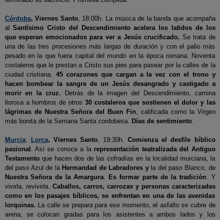
Córdoba
, Viernes Santo
, 18:00h. La música de la banda que acompaña
al
Santísimo Cristo del Descendimiento acelera los latidos de los
que esperan emocionados para ver a Jesús crucificado.
Se trata de
una de las tres procesiones más largas de duración y con el palio más
pesado en la que fuera capital del mundo en la época romana. Noventa
costaleros que le prestan a Cristo sus pies para pasear por la calles de la
ciudad cristiana.
45 corazones que cargan a la vez con el trono y
hacen bombear la sangre de un Jesús desangrado y castigado a
morir en la cruz.
Detrás de la imagen del Descendimiento, camina
llorosa a hombros de otros
30 costaleros que sostienen el dolor y las
lágrimas de Nuestra Señora del Buen Fin
, calificada como la Virgen
más bonita de la Semana Santa cordobesa.
Días de sentimiento
.
Murcia
,
Lorca
, Viernes Santo
, 19:30h.
Comienza el desfile bíblico
pasional
. Así se conoce a la
representación teatralizada del Antiguo
Testamento
que hacen dos de las cofradías en la localidad murciana, la
del paso Azul de la
Hermandad de Labradores
y
la del paso Blanco, de
Nuestra Señora de la Amargura
.
Es formar parte de la tradición
. Y
vivirla, revivirla.
Caballos, carros, carrozas y personas caracterizadas
como en los pasajes bíblicos, se enfrentan en una de las avenidas
lorquinas.
La calle se prepara para ese momento, el asfalto se cubre de
arena, se colocan gradas para los asistentes a ambos lados y los