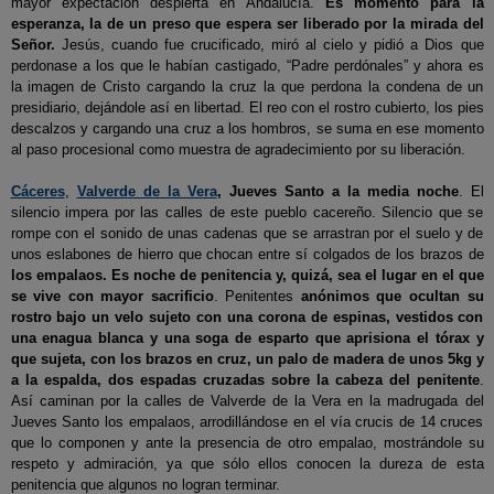
mayor expectación despierta en Andalucía.
Es momento para la
esperanza, la de un preso que espera ser liberado por la mirada del
Señor.
Jesús, cuando fue crucificado, miró al cielo y pidió a Dios que
perdonase a los que le habían castigado, “Padre perdónales” y ahora es
la imagen de Cristo cargando la cruz la que perdona la condena de un
presidiario, dejándole así en libertad. El reo con el rostro cubierto, los pies
descalzos y cargando una cruz a los hombros, se suma en ese momento
al paso procesional como muestra de agradecimiento por su liberación.
Cáceres
,
Valverde de la Vera
, Jueves Santo a la media noche
. El
silencio impera por las calles de este pueblo cacereño. Silencio que se
rompe con el sonido de unas cadenas que se arrastran por el suelo y de
unos eslabones de hierro que chocan entre sí colgados de los brazos de
los empalaos. Es noche de penitencia y, quizá, sea el lugar en el que
se vive con mayor sacrificio
. Penitentes
anónimos que ocultan su
rostro bajo un velo sujeto con una corona de espinas, vestidos con
una enagua blanca y una soga de esparto que aprisiona el tórax y
que sujeta, con los brazos en cruz, un palo de madera de unos 5kg y
a la espalda, dos espadas cruzadas sobre la cabeza del penitente
.
Así caminan por la calles de Valverde de la Vera en la madrugada del
Jueves Santo los empalaos, arrodillándose en el vía crucis de 14 cruces
que lo componen y ante la presencia de otro empalao, mostrándole su
respeto y admiración, ya que sólo ellos conocen la dureza de esta
penitencia que algunos no logran terminar.