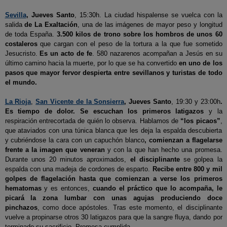
Sevilla
, Jueves Santo
, 15:30h. La ciudad hispalense se vuelca con la
salida
de La Exaltación
, una de las imágenes de mayor peso y longitud
de toda España.
3.500 kilos de trono sobre los hombros de unos 60
costaleros
que cargan con el peso de la tortura a la que fue sometido
Jesucristo.
Es un acto de fe
. 580 nazarenos acompañan a Jesús en su
último camino hacia la muerte, por lo que se ha convertido
en uno de los
pasos que mayor fervor despierta entre sevillanos y turistas de todo
el mundo.
La Rioja
,
San Vicente de la Sonsierra
, Jueves Santo
, 19:30 y 23:00h
.
Es tiempo de dolor. Se escuchan los primeros latigazos
y la
respiración entrecortada de quién lo observa. Hablamos de
“los picaos”
,
que ataviados con una túnica blanca que les deja la espalda descubierta
y cubriéndose la cara con un capuchón blanco
, comienzan a flagelarse
frente a la imagen que veneran
y con la que han hecho una promesa.
Durante unos 20 minutos aproximados,
el disciplinante
se golpea la
espalda con una madeja de cordones de esparto.
Recibe entre 800 y mil
golpes de flagelación hasta que comienzan a verse los primeros
hematomas
y es entonces,
cuando el práctico que lo acompaña, le
picará la zona lumbar con unas agujas produciendo doce
pinchazos
, como doce apóstoles. Tras este momento, el disciplinante
vuelve a propinarse otros 30 latigazos para que la sangre fluya, dando por
terminado su sacrificio. Promesa cumplida.