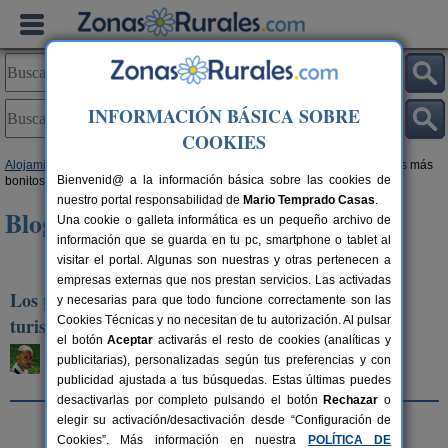
INFORMACIÓN BÁSICA SOBRE
COOKIES
Alojamientos
>
Blog de Turismo Rural
>
Destinos Turísticos
> Los pueblos más
Bienvenid@ a la información básica sobre las cookies de
bonitos de Ávila para practicar turismo rural
nuestro portal responsabilidad de
Mario Temprado Casas
.
Blog de Turismo Rural
Una cookie o galleta informática es un pequeño archivo de
información que se guarda en tu pc, smartphone o tablet al
visitar el portal. Algunas son nuestras y otras pertenecen a
«
Anterior artículo
|
Siguiente artículo
»
empresas externas que nos prestan servicios. Las activadas
Los pueblos más bonitos de Ávila para practicar
y necesarias para que todo funcione correctamente son las
turismo rural
Cookies Técnicas y no necesitan de tu autorización. Al pulsar
el botón
Aceptar
activarás el resto de cookies (analíticas y
Sergio Delgado
publicitarias), personalizadas según tus preferencias y con
Viernes, 12 de febrero de 2021
publicidad ajustada a tus búsquedas. Estas últimas puedes
desactivarlas por completo pulsando el botón
Rechazar
o
elegir su activación/desactivación desde “Configuración de
Cookies”. Más información en nuestra
POLÍTICA DE