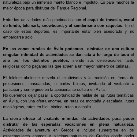
naturaleza bajo un inmenso manto blanco e impoluto. Es para muchos la
mejor época para disfrutar del Parque Regional.
Entre las actividades más practicadas son el
esquí de travesía, esquí
de fondo, telemark, snowboard, y el senderismo con raquetas
. En el
caso de estos deportes, es importante estar bien asesorado y no
embarcarse solo.
En las zonas rurales de Ávila podemos disfrutar de una cultura
singular, infinidad de actividades se dan cita a lo largo de todo el
año por los distintos pueblos,
siendo sus celebraciones tanto
religiosas como paganas las que atraen a un mayor número de turistas.
El folclore abulense mezcla el misticismo y la tradición en forma de
procesiones, mascaradas, o bailes típicos, invitando al visitante a
participar y sumergirse en la apasionante cultura en Ávila.
No queremos dejar pasar la oportunidad de hablar de las rutas temáticas
en Ávila, con una oferta enorme, en rutas de montaña y escalada, rutas
micológicas, rutas en bici, birding, rutas a caballo...
La sierra ofrece al visitante infinidad de actividades para poder
disfrutar de las esperadas vacaciones en plena naturaleza
.
Actividades de aventura en Gredos e incluso sumergirse en los
espectaculares charcos y piscinas naturales de Gredos donde poder