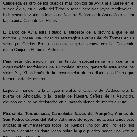
Candeleda es otro de los pueblos más bonitos de Ávila al situarse en el
sur de Ávila, en el Valle del Tiétar y tener increíbles joyas medievales.
Indispensable visitar la Iglesia de Nuestra Señora de la Asunción o visitar
la preciosa Casa de las Flores.
El Barco de Ávila está situado al suroeste de la provincia que le da
nombre, y posee una ubicación estratégica a orillas del río Tormes en su
salida por Gredos. En su colina se erigió el famoso castillo. Declarado
como Conjunto Histórico-Artístico.
Para esta declaración, se ha tenido especialmente en cuenta la
organización morfológica de su modelo urbano, generado este entre los
siglos X y XI, además de la conservación de los distintos edificios que
forman parte del mismo.
Especial mención a la antigua muralla, el Castillo de Valdecorneja, la
puerta del Ahorcado, o la Iglesia de Nuestra Señora de la Asunción,
algunos de ellos ya declarados en el pasado bienes de interés cultural.
Piedrahita, Torquemada, Candeleda, Navas del Marqués, Arenas de
San Pedro, Cuevas del Valle, Adanero, Bohoyo...
no acabaríamos este
artículo si enumerásemos todos los pueblos uno por uno. Por eso nos
vamos a centrar en darte ideas sobre lo que puedes hacer, una vez te
instales en tu casa rural.