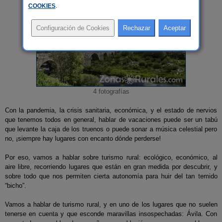
COOKIES
.
4 fotografías
Con la pandemia, la crisis sanitaria, económica, y el estado de nervios
que tenemos todos en general, hablar de vacaciones puede ser un tabú
que levante la caja de los truenos o puede sonar a música celestial pero
no, ¡siempre hay lugares con encanto dónde perderse!
Por eso, vamos a hablar sobre turismo rural: ecológico, económico, al
aire libre, recorriendo lugares que están en gran medida por descubrir, y
sobre todo que nos permiten cierta autonomía para huir del tan temido
“bicho”.
Vamos a hablar de turismo rural, y en uno de los lugares que no suelen
tenerse en cuenta y que esconde maravillas insospechadas: Ávila. Con