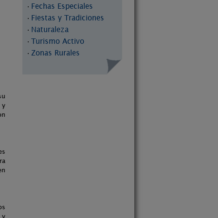
Fechas Especiales
·
Fiestas y Tradiciones
·
Naturaleza
·
Turismo Activo
·
Zonas Rurales
·
su
 y
on
es
ra
en
os
 y