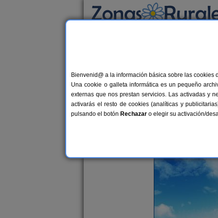
Busca por alojamiento
Alojamientos
>
Blog de Turismo Rural
>
Dest
Blog de Turismo Rural
Bienvenid@ a la información básica sobre las cookies 
Una cookie o galleta informática es un pequeño archiv
externas que nos prestan servicios. Las activadas y n
Las maravillas naturales de Lu
activarás el resto de cookies (analíticas y publicita
Sergio Delgado
pulsando el botón
Rechazar
o elegir su activación/de
Jueves, 27 de mayo de 2021