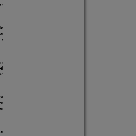
re
lo
er
 y
na
el
ue
si
en
én
or