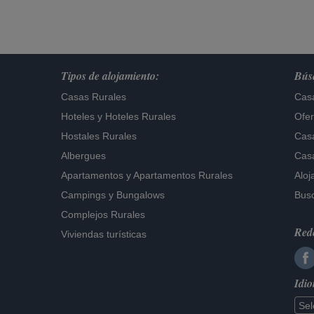
Tipos de alojamiento:
Búsq
Casas Rurales
Casa
Hoteles
y
Hoteles Rurales
Ofer
Hostales Rurales
Casa
Albergues
Casa
Apartamentos
y
Apartamentos Rurales
Aloj
Campings y Bungalows
Busc
Complejos Rurales
Rede
Viviendas turísticas
Idi