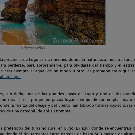
5 fotografías
la provincia de Lugo es de rincones donde la naturaleza muestra toda 
ra perderse, para sorprenderse, para olvidarse del tiempo y el estrés
de casi siempre el agua, de un modo u otro, es protagonista y que s
al en Lugo.
es, sin duda, una de las grandes joyas de Lugo y uno de los grand
rismo rural. Lo es porque en pocos lugares se puede contemplar una ob
onde la fuerza del oleaje y del viento han labrado formas caprichosas 
res de una catedral, de ahí su nombre.
os preferidos del turismo rural en Lugo. Es aquí donde se encuentran l
aje donde el río serpentea entre paredes de hasta 500 metros de altura