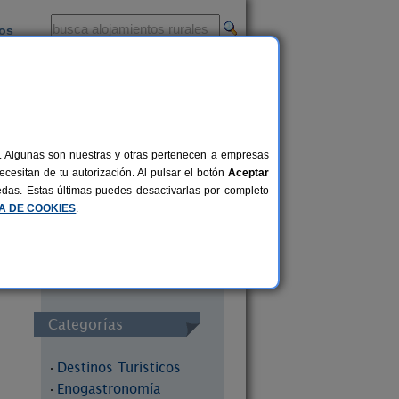
ios
-
al. Algunas son nuestras y otras pertenecen a empresas
cesitan de tu autorización. Al pulsar el botón
Aceptar
uedas. Estas últimas puedes desactivarlas por completo
Redes Sociales
CA DE COOKIES
.
Categorías
Destinos Turísticos
·
Enogastronomía
·