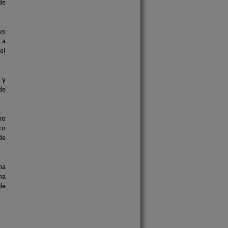
de
us
 a
el
 y
de
no
co
de
na
na
de