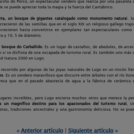
uciño do Porco, un espectacular sendero que realiza por una pasarela 
 se puede apreciar toda la magia y la fuerza del Cantábrico.
rta, un bosque de gigantes catalogado como monumento natura
l. S
recieron de las semillas que en el siglo XIX un religioso gallego trajo
 crecieron hasta convertirse en ejemplares tan espectaculares como 
a y 10, 5 de diámetro.
l
bosque do Carballido
. Es un lugar de castaños, de abedules, de arces
o si se disfruta de una escapada de turismo rural. Es también uno más 
Red Natura 2000 en Lugo.
 recorrido por algunas de las joyas naturales de Lugo en un rincón lle
os
. Es un sendero maravilloso que discurre entre árboles con el río Xun
sa que en el pasado abastecía de agua a la fábrica de cerámica 
ugares increíbles, pero Lugo encierra muchos otros que merece la pe
es un magnífico destino para los apasionados del turismo rural.
U
ras, tradiciones ancestrales y una gastronomía deliciosa. No se pue
«
Anterior artículo
|
Siguiente artículo
»