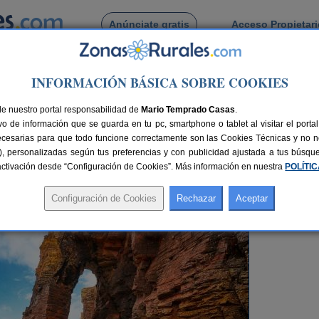
Anúnciate gratis
Acceso Propietar
Busca por pueblo
INFORMACIÓN BÁSICA SOBRE COOKIES
inos Turísticos
> Las maravillas naturales de Lugo para el turismo rural
de nuestro portal responsabilidad de
Mario Temprado Casas
.
o de información que se guarda en tu pc, smartphone o tablet al visitar el port
ecesarias para que todo funcione correctamente son las Cookies Técnicas y no ne
go para el turismo rural
rias), personalizadas según tus preferencias y con publicidad ajustada a tus búsq
sactivación desde “Configuración de Cookies”. Más información en nuestra
POLÍTI