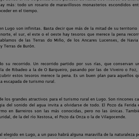
hay más: todo un rosario de maravillosos monasterios escondidos ent
ceder en el tiempo.
 en Lugo son infinitas. Basta decir que más de la mitad de su territorio 
norte, el sur, el este o el oeste hay tesoros que merece la pena recorr
Hablamos de las Terras do Miño, de los Ancares Lucenses, de Navia
 y Terras de Burón.
o su recorrido. Un recorrido partido por sus rías, que conservan u
 la de Ribadeo a la de O Barqueiro, pasando por las de Viveiro o Foz, 
scubrir estos tesoros merece la pena. Es un buen plan para aquellos q
a escapada de turismo rural.
de los grandes atractivos para el turismo rural en Lugo. Son rincones ca
ia del sonido del agua invita a olvidarse de todo. El Pozo da Ferida 
rmo en Barreiros son las más conocidas, pero no las únicas. Tambi
ridal, de la del río Xestosa, el Pozo da Onza o la de Vilagocende.
al elegido en Lugo, a un paso habrá alguna maravilla de la naturaleza p