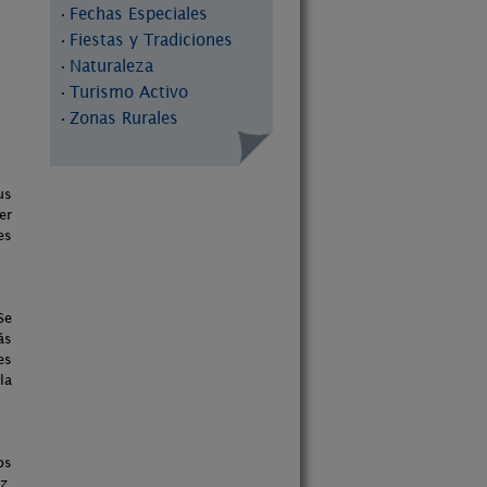
Fechas Especiales
·
Fiestas y Tradiciones
·
Naturaleza
·
Turismo Activo
·
Zonas Rurales
·
us
er
es
Se
ás
es
la
os
z,