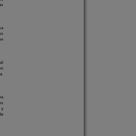
as
sa
os
ón
al
en
a.
na
os
 y
de