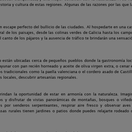
storia y cultura de estas regiones. Algunas de las razones por las que l
n escape perfecto del bullicio de las ciudades. Al hospedarte en una ca
ural de los paisajes, desde las colinas verdes de Galicia hasta los camp
el canto de los pájaros y la ausencia de tráfico te brindarán una sensaci
o están ubicadas cerca de pequeños pueblos donde la gastronomía loc
ayunar con pan recién horneado y aceite de oliva virgen extra, o cenar 
os tradicionales como la paella valenciana o el cordero asado de Castill
s locales, descubrir artesanías regionales.
brindan la oportunidad de estar en armonía con la naturaleza. Imagi
los y disfrutar de vistas panorámicas de montañas, bosques o viñed
 por senderos serpenteantes, respirar aire fresco y observar aves
as rurales tienen jardines o patios donde puedes relajarte rodeado 