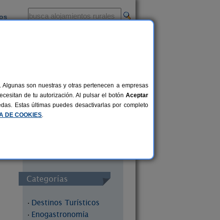
ios
-
al. Algunas son nuestras y otras pertenecen a empresas
cesitan de tu autorización. Al pulsar el botón
Aceptar
uedas. Estas últimas puedes desactivarlas por completo
Redes Sociales
CA DE COOKIES
.
Categorías
Destinos Turísticos
·
Enogastronomía
·