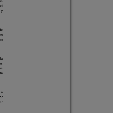
es
el
 y
de
ón
un
la
os
os
da
 a
or
ar