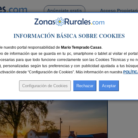
Anúnciate gratis
Acceso Propietar
Busca por pueblo
INFORMACIÓN BÁSICA SOBRE COOKIES
s Rurales
> Reserva ya tus vacaciones de verano 2024 en Zonas Rurales
de nuestro portal responsabilidad de
Mario Temprado Casas
.
o de información que se guarda en tu pc, smartphone o tablet al visitar el port
ecesarias para que todo funcione correctamente son las Cookies Técnicas y no ne
verano 2024 en Zonas Rurales
rias), personalizadas según tus preferencias y con publicidad ajustada a tus búsq
sactivación desde “Configuración de Cookies”. Más información en nuestra
POLÍTI