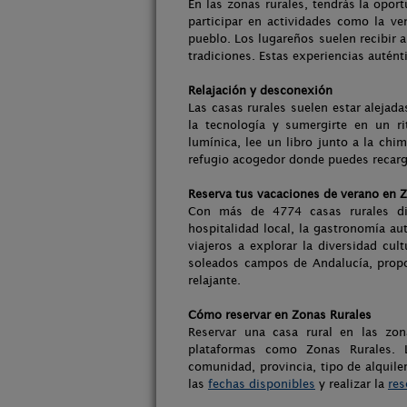
En las zonas rurales, tendrás la opor
participar en actividades como la ve
pueblo. Los lugareños suelen recibir a
tradiciones. Estas experiencias auténti
Relajación y desconexión
Las casas rurales suelen estar alejad
la tecnología y sumergirte en un r
lumínica, lee un libro junto a la ch
refugio acogedor donde puedes recargar
Reserva tus vacaciones de verano en 
Con más de 4774 casas rurales disp
hospitalidad local, la gastronomía aut
viajeros a explorar la diversidad cul
soleados campos de Andalucía, propo
relajante.
Cómo reservar en Zonas Rurales
Reservar una casa rural en las zon
plataformas como Zonas Rurales. L
comunidad, provincia, tipo de alquile
las
fechas disponibles
y realizar la
res