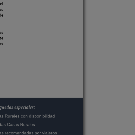
el
as
de
es
te
as
uedas especiales:
s Rurales con disponibilidad
tas Casas Rurales
s recomendadas por viajeros