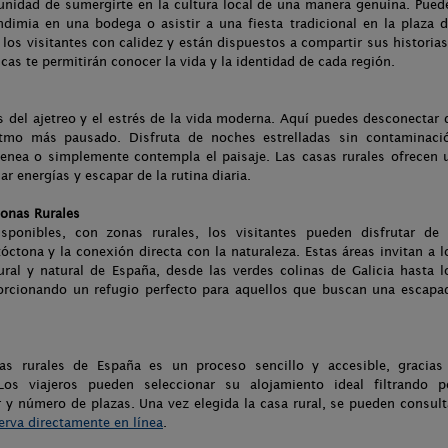
tunidad de sumergirte en la cultura local de una manera genuina. Pued
ndimia en una bodega o asistir a una fiesta tradicional en la plaza d
 los visitantes con calidez y están dispuestos a compartir sus historias
cas te permitirán conocer la vida y la identidad de cada región.
as del ajetreo y el estrés de la vida moderna. Aquí puedes desconectar 
itmo más pausado. Disfruta de noches estrelladas sin contaminaci
imenea o simplemente contempla el paisaje. Las casas rurales ofrecen 
 energías y escapar de la rutina diaria.
Zonas Rurales
onibles, con zonas rurales, los visitantes pueden disfrutar de 
óctona y la conexión directa con la naturaleza. Estas áreas invitan a l
tural y natural de España, desde las verdes colinas de Galicia hasta l
rcionando un refugio perfecto para aquellos que buscan una escapa
as rurales de España es un proceso sencillo y accesible, gracias
os viajeros pueden seleccionar su alojamiento ideal filtrando p
r y número de plazas. Una vez elegida la casa rural, se pueden consult
erva directamente en línea
.