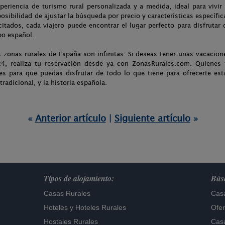
periencia de turismo rural personalizada y a medida, ideal para vivir 
sibilidad de ajustar la búsqueda por precio y características específic
tados, cada viajero puede encontrar el lugar perfecto para disfrutar 
po español.
as zonas rurales de España son infinitas. Si deseas tener unas vacacion
4, realiza tu reservación desde ya con ZonasRurales.com. Quienes 
s para que puedas disfrutar de todo lo que tiene para ofrecerte est
radicional, y la historia española.
«
Anterior artículo
|
Siguiente artículo
»
Tipos de alojamiento:
Búsq
Casas Rurales
Casa
Hoteles
y
Hoteles Rurales
Ofer
Hostales Rurales
Casa