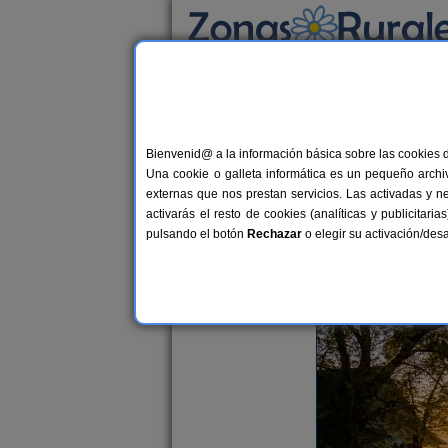
Busca por alojamiento
Alojamientos
>
Blog de Turismo Rural
>
Zona
Blog de Turismo Rural
Bienvenid@ a la información básica sobre las cookies 
Una cookie o galleta informática es un pequeño archiv
externas que nos prestan servicios. Las activadas y n
Reserva ya tus vacaciones de 
activarás el resto de cookies (analíticas y publicita
Sergio Delgado
pulsando el botón
Rechazar
o elegir su activación/de
Miércoles, 08 de mayo de 2024