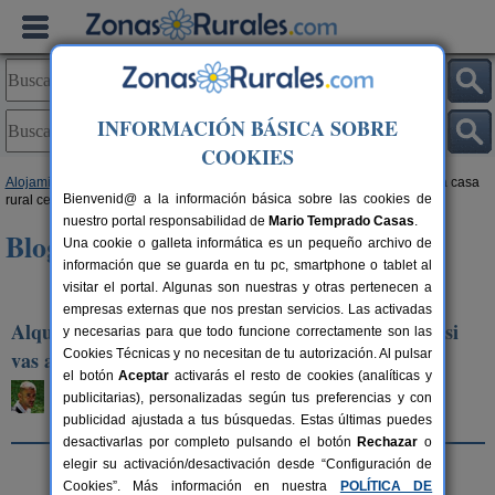
INFORMACIÓN BÁSICA SOBRE
COOKIES
Alojamientos
>
Blog de Turismo Rural
>
Fechas Especiales
> Alquilar una casa
Bienvenid@ a la información básica sobre las cookies de
rural cerca de la nieve: consejos si vas a esquiar por primera vez
nuestro portal responsabilidad de
Mario Temprado Casas
.
Blog de Turismo Rural
Una cookie o galleta informática es un pequeño archivo de
información que se guarda en tu pc, smartphone o tablet al
visitar el portal. Algunas son nuestras y otras pertenecen a
«
Anterior artículo
|
Siguiente artículo
»
empresas externas que nos prestan servicios. Las activadas
Alquilar una casa rural cerca de la nieve: consejos si
y necesarias para que todo funcione correctamente son las
vas a esquiar por primera vez
Cookies Técnicas y no necesitan de tu autorización. Al pulsar
el botón
Aceptar
activarás el resto de cookies (analíticas y
Sergio Delgado
publicitarias), personalizadas según tus preferencias y con
Domingo, 11 de enero de 2026
publicidad ajustada a tus búsquedas. Estas últimas puedes
desactivarlas por completo pulsando el botón
Rechazar
o
elegir su activación/desactivación desde “Configuración de
Cookies”. Más información en nuestra
POLÍTICA DE