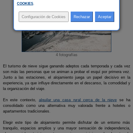
COOKIES
.
4 fotografías
El turismo de nieve sigue ganando adeptos cada temporada y cada vez
son más las personas que se animan a probar el esquí por primera vez.
Junto a las estaciones, el alojamiento juega un papel decisivo en la
experiencia, ya que influye directamente en el descanso, la comodidad y
la organización del viaje.
En este contexto,
alquilar una casa rural cerca de la nieve
se ha
consolidado como una alternativa muy valorada frente a hoteles o
apartamentos tradicionales.
Elegir este tipo de alojamiento permite disfrutar de un entorno más
tranquilo, espacios amplios y una mayor sensación de independencia,