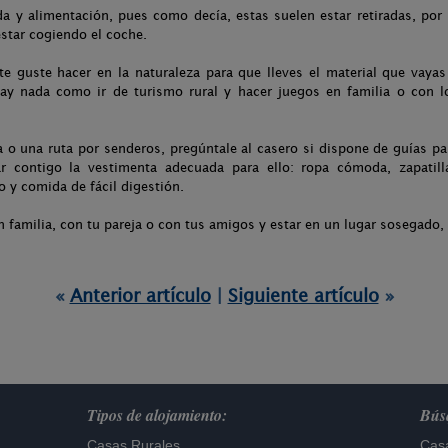
a y alimentación, pues como decía, estas suelen estar retiradas, por 
estar cogiendo el coche.
te guste hacer en la naturaleza para que lleves el material que vayas
hay nada como ir de turismo rural y hacer juegos en familia o con l
 o una ruta por senderos, pregúntale al casero si dispone de guías pa
r contigo la vestimenta adecuada para ello: ropa cómoda, zapatill
 y comida de fácil digestión.
n familia, con tu pareja o con tus amigos y estar en un lugar sosegado, 
«
Anterior artículo
|
Siguiente artículo
»
Tipos de alojamiento:
Búsq
Casas Rurales
Casa