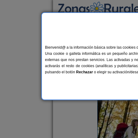
Busca por alojamiento
Alojamientos
>
Blog de Turismo Rural
>
Turi
Blog de Turismo Rural
Bienvenid@ a la información básica sobre las cookies 
Una cookie o galleta informática es un pequeño archiv
externas que nos prestan servicios. Las activadas y n
Qué has de saber para irte de 
activarás el resto de cookies (analíticas y publicita
Viajero ZR
pulsando el botón
Rechazar
o elegir su activación/de
Sábado, 18 de enero de 2014