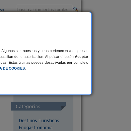
ios
-
al. Algunas son nuestras y otras pertenecen a empresas
cesitan de tu autorización. Al pulsar el botón
Aceptar
uedas. Estas últimas puedes desactivarlas por completo
Redes Sociales
CA DE COOKIES
.
Categorías
Destinos Turísticos
·
Enogastronomía
·