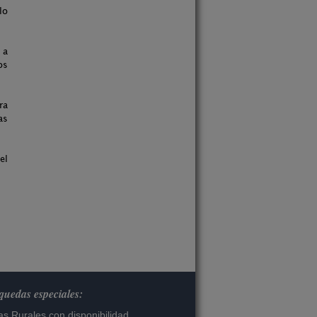
lo
 a
os
ra
as
el
uedas especiales:
s Rurales con disponibilidad