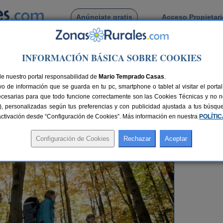
Anúnciate gratis
Acceso Propietar
Busca por pueblo
INFORMACIÓN BÁSICA SOBRE COOKIES
smo Activo
> Qué has de saber para irte de turismo rural
de nuestro portal responsabilidad de
Mario Temprado Casas
.
o de información que se guarda en tu pc, smartphone o tablet al visitar el port
ecesarias para que todo funcione correctamente son las Cookies Técnicas y no ne
turismo rural
rias), personalizadas según tus preferencias y con publicidad ajustada a tus búsq
sactivación desde “Configuración de Cookies”. Más información en nuestra
POLÍTI