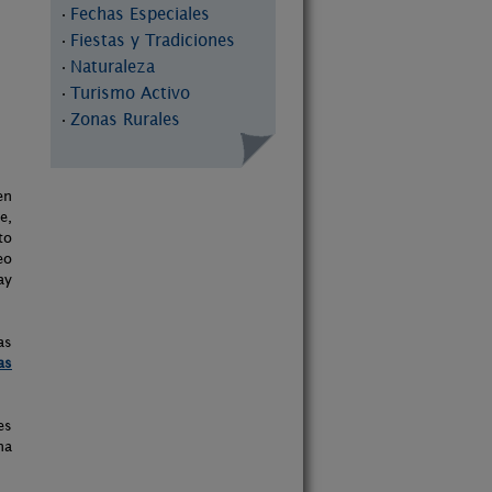
Fechas Especiales
·
Fiestas y Tradiciones
·
Naturaleza
·
Turismo Activo
·
Zonas Rurales
·
en
e,
to
eo
ay
as
as
es
na