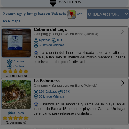
MÁS FILTROS
2 campings y bungalows en Valencia
Ver
en el mapa
Cabaña del Lago
Camping y Bungalows en
Anna
(Valencia)
4 plazas
40 €
65 km de Valencia
La cabaña del lago esta situada justo a lo alto del
paraje, a tan solo 30 metros del mismo manantial, desde
51 Fotos
su mismo porche podrás divisar l ...
2 Videos
(3 comentarios)
La Falaguera
Camping y Bungalows en
Barx
(Valencia)
120+2 plazas
24 €
65 km de Valencia
Estamos en la montaña y cerca de la playa, en el
pueblo de Barx a 15 km de la playa de Gandía. Un lugar
8 Fotos
de encanto para relajarse y disfruta ...
(1 comentario)