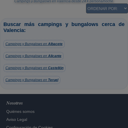
Campings y Bungalows en Valencia
desde
24
€ persona/noche.
Buscar más campings y bungalows cerca de
Valencia:
Campings y Bungalows en
Albacete
Campings y Bungalows en
Alicante
Campings y Bungalows en
Castellón
Campings y Bungalows en
Teruel
Nosotros
Quiénes somos
Aviso Legal
Configuración de Cookies