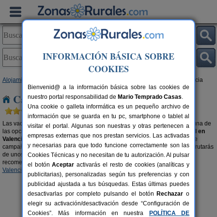
INFORMACIÓN BÁSICA SOBRE
COOKIES
Alojamientos
>
Campings y Bungalows
>
Comunidad Valenciana
> Valencia
Bienvenid@ a la información básica sobre las cookies de
Campings y Bungalows en Valencia
nuestro portal responsabilidad de
Mario Temprado Casas
.
Una cookie o galleta informática es un pequeño archivo de
información que se guarda en tu pc, smartphone o tablet al
Las vacaciones rurales en los
Campings y Bungalows en Valencia
son una de
visitar el portal. Algunas son nuestras y otras pertenecen a
las opciones más populares y baratas a la hora de practicar
turismo rural en
empresas externas que nos prestan servicios. Las activadas
Valencia
, ya sea con una autocaravana en un camping, con una tienda de
y necesarias para que todo funcione correctamente son las
campaña o alquilando una
cabaña de madera
en tu destino favorito. Disfrutarás
de unos días inolvidables en el entorno natural que buscas. También te
Cookies Técnicas y no necesitan de tu autorización. Al pulsar
recomendamos echarle un vistazo a nuestra selección de
Albergues en
el botón
Aceptar
activarás el resto de cookies (analíticas y
Valencia
.
publicitarias), personalizadas según tus preferencias y con
publicidad ajustada a tus búsquedas. Estas últimas puedes
desactivarlas por completo pulsando el botón
Rechazar
o
elegir su activación/desactivación desde “Configuración de
Cookies”. Más información en nuestra
POLÍTICA DE