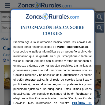
INFORMACIÓN BÁSICA SOBRE
COOKIES
Alojamientos
>
Andalucía
>
Huelva
>
El Almendro
> Casa del Hierro
Bienvenid@ a la información básica sobre las cookies de
Casa del Hierro
nuestro portal responsabilidad de
Mario Temprado Casas
.
Una cookie o galleta informática es un pequeño archivo de
Casa Rural en El Almendro (Huelva)
información que se guarda en tu pc, smartphone o tablet al
Alquiler completo
4+2 plazas
70 km de Huelva
visitar el portal. Algunas son nuestras y otras pertenecen a
empresas externas que nos prestan servicios. Las activadas
y necesarias para que todo funcione correctamente son las
Cookies Técnicas y no necesitan de tu autorización. Al pulsar
el botón
Aceptar
activarás el resto de cookies (analíticas y
publicitarias), personalizadas según tus preferencias y con
publicidad ajustada a tus búsquedas. Estas últimas puedes
desactivarlas por completo pulsando el botón
Rechazar
o
elegir su activación/desactivación desde “Configuración de
Cookies”. Más información en nuestra
POLÍTICA DE