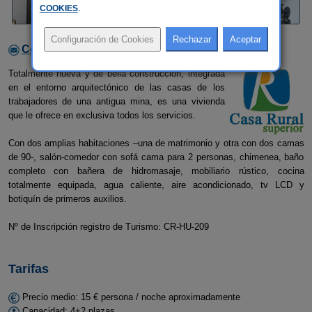
COOKIES
.
Contactar con el alojamiento
Totalmente nueva y de bella construcción, integrada
en el entorno arquitectónico de las casas de los
trabajadores de una antigua mina, es una vivienda
que le ofrece en exclusiva todos los servicios.
Con dos amplias habitaciones –una de matrimonio y otra con dos camas
de 90-, salón-comedor con sofá cama para 2 personas, chimenea, baño
completo con bañera de hidromasaje, mobiliario rústico, cocina
totalmente equipada, agua caliente, aire acondicionado, tv LCD y
botiquín de primeros auxilios.
Nº de Inscripción registro de Turismo: CR-HU-209
Tarifas
Precio medio: 15 € persona / noche aproximadamente
Capacidad: 4+2 plazas