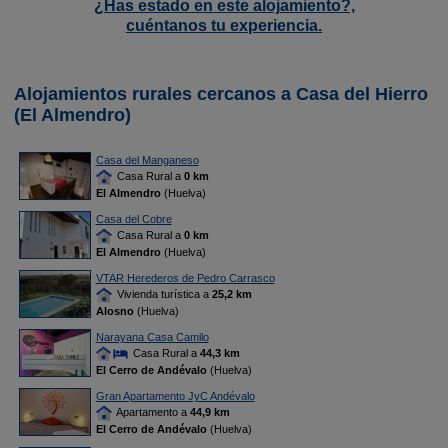
¿Has estado en este alojamiento?,
cuéntanos tu experiencia.
Alojamientos rurales cercanos a Casa del Hierro
(El Almendro)
Casa del Manganeso
Casa Rural a
0 km
El Almendro
(Huelva)
Casa del Cobre
Casa Rural a
0 km
El Almendro
(Huelva)
VTAR Herederos de Pedro Carrasco
Vivienda turística a
25,2 km
Alosno
(Huelva)
Narayana Casa Camilo
Casa Rural a
44,3 km
El Cerro de Andévalo
(Huelva)
Gran Apartamento JyC Andévalo
Apartamento a
44,9 km
El Cerro de Andévalo
(Huelva)