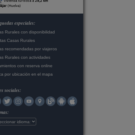
Vivienda turística a
28,2 km
lájar
(Huelva)
uedas especiales:
s Rurales con disponibilidad
tas Casas Rurales
s recomendadas por viajeros
s Rurales con actividades
amientos con reserva online
a por ubicación en el mapa
s sociales:
omas: