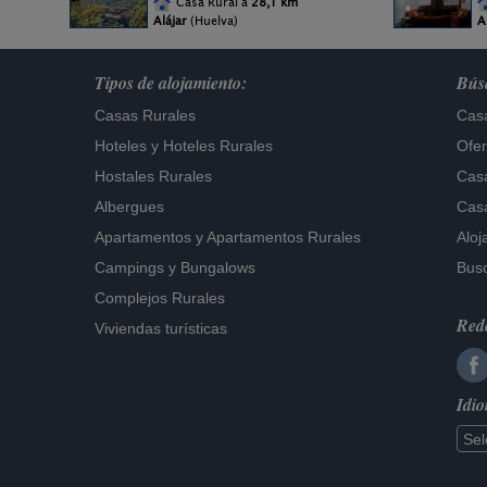
Casa Rural a
28,1 km
Alájar
(Huelva)
A
Tipos de alojamiento:
Búsq
Casas Rurales
Casa
Hoteles
y
Hoteles Rurales
Ofer
Hostales Rurales
Casa
Albergues
Casa
Apartamentos
y
Apartamentos Rurales
Aloj
Campings y Bungalows
Busc
Complejos Rurales
Rede
Viviendas turísticas
Idi