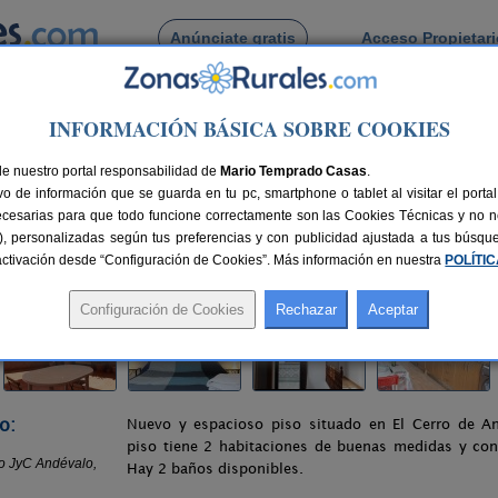
Anúnciate gratis
Acceso Propietar
Busca por pueblo
INFORMACIÓN BÁSICA SOBRE COOKIES
ro de Andévalo
> Gran Apartamento JyC Andévalo
de nuestro portal responsabilidad de
Andévalo
Mario Temprado Casas
.
o de información que se guarda en tu pc, smartphone o tablet al visitar el port
alo (Huelva)
ecesarias para que todo funcione correctamente son las Cookies Técnicas y no ne
rias), personalizadas según tus preferencias y con publicidad ajustada a tus búsq
68 km de Huelva
Compartir:
sactivación desde “Configuración de Cookies”. Más información en nuestra
POLÍTI
o:
Nuevo y espacioso piso situado en El Cerro de An
piso tiene 2 habitaciones de buenas medidas y con
Hay 2 baños disponibles.