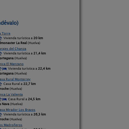
ndévalo)
a Torre
Vivienda turística a
20 km
lmonaster La Real
(Huelva)
arajes del Chanza
Vivienda turística a
21,4 km
ortegana
(Huelva)
inca El Manzano
Vivienda turística a
22,4 km
ortegana
(Huelva)
asa Rural Monterrey
Casa Rural a
22,7 km
roche
(Huelva)
inca La Valienta
Casa Rural a
24,5 km
a Nava
(Huelva)
asa Mirador Los Bravos
Vivienda turística a
26,3 km
roche
(Huelva)
os Madroñeros