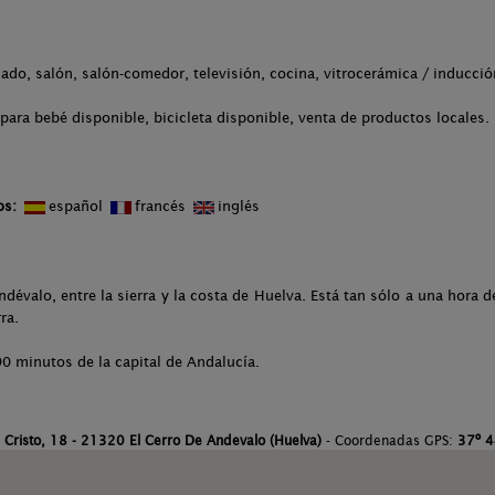
ado, salón, salón-comedor, televisión, cocina, vitrocerámica / inducci
para bebé disponible, bicicleta disponible, venta de productos locales.
os:
español
francés
inglés
ndévalo, entre la sierra y la costa de Huelva. Está tan sólo a una hora 
ra.
0 minutos de la capital de Andalucía.
 Cristo, 18 - 21320 El Cerro De Andevalo (Huelva)
- Coordenadas GPS:
37º 4