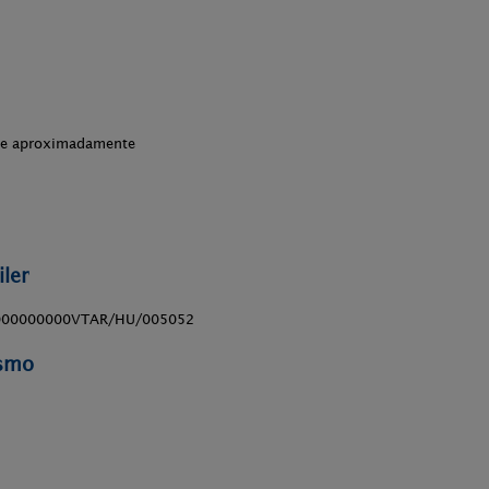
che aproximadamente
ler
000000000VTAR/HU/005052
ismo