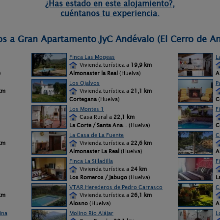
¿Has estado en este alojamiento?,
cuéntanos tu experiencia.
os a Gran Apartamento JyC Andévalo (El Cerro de A
Finca Las Mogeas
L
Vivienda turística a
19,9 km
)
Almonaster la Real
(Huelva)
A
Los Ojalvos
P
km
Vivienda turística a
21,1 km
Cortegana
(Huelva)
C
Los Montes 1
F
Casa Rural a
22,1 km
La Corte / Santa Ana
... (Huelva)
C
La Casa de La Fuente
C
km
Vivienda turística a
22,6 km
Almonaster La Real
(Huelva)
A
Finca La Silladilla
F
Vivienda turística a
24 km
Los Romeros / Jabugo
(Huelva)
L
VTAR Herederos de Pedro Carrasco
C
km
Vivienda turística a
26,1 km
Alosno
(Huelva)
A
ina
Molino Río Alájar
L