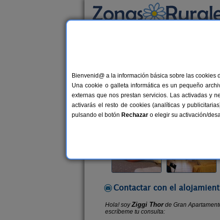
Busca por alojamiento
Alojamientos
>
Andalucía
>
Huelva
>
El Cer
Bienvenid@ a la información básica sobre las cookies 
Gran Apartamento JyC 
Una cookie o galleta informática es un pequeño archiv
Apartamento en El Cerro de Andév
externas que nos prestan servicios. Las activadas y n
activarás el resto de cookies (analíticas y publicita
Alquiler completo
4+1 plazas
pulsando el botón
Rechazar
o elegir su activación/de
Contactar con el alojamient