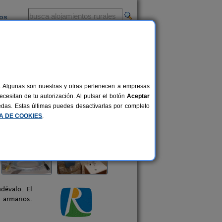
ios
-
al. Algunas son nuestras y otras pertenecen a empresas
cesitan de tu autorización. Al pulsar el botón
Aceptar
uedas. Estas últimas puedes desactivarlas por completo
CA DE COOKIES
.
dévalo. El
 armarios.