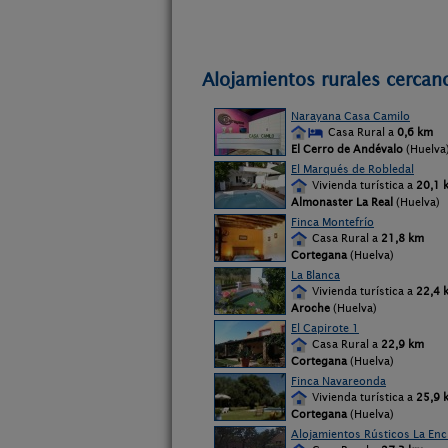
Alojamientos rurales cercan
Narayana Casa Camilo
Casa Rural a
0,6 km
El Cerro de Andévalo
(Huelva
El Marqués de Robledal
Vivienda turística a
20,1 
Almonaster La Real
(Huelva)
Finca Montefrío
Casa Rural a
21,8 km
Cortegana
(Huelva)
La Blanca
Vivienda turística a
22,4 
Aroche
(Huelva)
El Capirote 1
Casa Rural a
22,9 km
Cortegana
(Huelva)
Finca Navareonda
Vivienda turística a
25,9 
Cortegana
(Huelva)
Alojamientos Rústicos La Enc