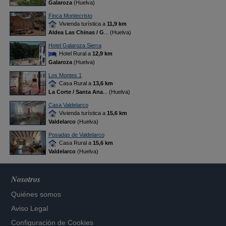
Galaroza
(Huelva)
Finca Montecristo
Vivienda turística a
11,9 km
Aldea Las Chinas / G
... (Huelva)
Hotel Galaroza Sierra
Hotel Rural a
12,9 km
Galaroza
(Huelva)
Los Montes 1
Casa Rural a
13,6 km
La Corte / Santa Ana
... (Huelva)
Casa Valdelarco
Vivienda turística a
15,6 km
Valdelarco
(Huelva)
Posadas de Valdelarco
Casa Rural a
15,6 km
Valdelarco
(Huelva)
Nosotros
Quiénes somos
Aviso Legal
Configuración de Cookies