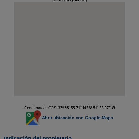
Cortegana (Huelva)
Coordenadas GPS:
37º 55' 55.71'' N / 6º 51' 33.97'' W
Abrir ubicación con Google Maps
Indicación del propietario