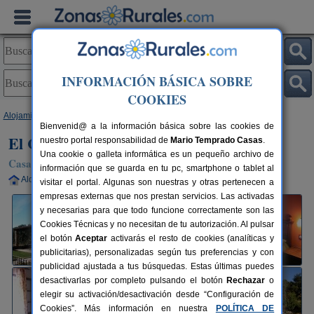
INFORMACIÓN BÁSICA SOBRE
COOKIES
Alojamientos
>
Andalucía
>
Huelva
>
Cortegana
> El Capirote 1
Bienvenid@ a la información básica sobre las cookies de
El Capirote 1
nuestro portal responsabilidad de
Mario Temprado Casas
.
Una cookie o galleta informática es un pequeño archivo de
Casa Rural en Cortegana (Huelva)
información que se guarda en tu pc, smartphone o tablet al
Alquiler completo
8-10+4 plazas
120 km de Huelva
visitar el portal. Algunas son nuestras y otras pertenecen a
empresas externas que nos prestan servicios. Las activadas
y necesarias para que todo funcione correctamente son las
Cookies Técnicas y no necesitan de tu autorización. Al pulsar
el botón
Aceptar
activarás el resto de cookies (analíticas y
publicitarias), personalizadas según tus preferencias y con
publicidad ajustada a tus búsquedas. Estas últimas puedes
desactivarlas por completo pulsando el botón
Rechazar
o
elegir su activación/desactivación desde “Configuración de
Cookies”. Más información en nuestra
POLÍTICA DE