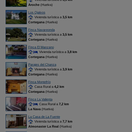
Aroche
(Huelva)
Los Ojalvos
Vivienda turística a
3,5 km
Cortegana
(Huelva)
Finca Navareonda
Vivienda turística a
3,5 km
Cortegana
(Huelva)
Finca El Manzano
Vivienda turística a
3,8 km
Cortegana
(Huelva)
Parajes del Chanza
Vivienda turística a
3,9 km
Cortegana
(Huelva)
Finca Montefrío
Casa Rural a
4,2 km
Cortegana
(Huelva)
Finca La Valienta
Casa Rural a
7,2 km
La Nava
(Huelva)
La Casa de La Fuente
Vivienda turística a
7,7 km
Almonaster La Real
(Huelva)