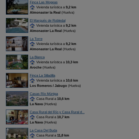
Finca Las Mogeas
Vivienda turística a
9,2 km
Almonaster la Real
(Huelva)
El Marqués de Robledal
Vivienda turística a
9,2 km
Almonaster La Real
(Huelva)
La Torre
Vivienda turística a
9,2 km
Almonaster La Real
(Huelva)
La Blanca
Vivienda turística a
10,3 km
Aroche
(Huelva)
Finca La Silladilla
Vivienda turística a
10,6 km
Los Romeros / Jabugo
(Huelva)
Casas Río Múrtiga
Casa Rural a
10,6 km
La Nava
(Huelva)
Casa Rural del Río y Casa Rural d...
Casa Rural a
10,7 km
La Nava
(Huelva)
La Casa Del Buda
Casa Rural a
11,8 km