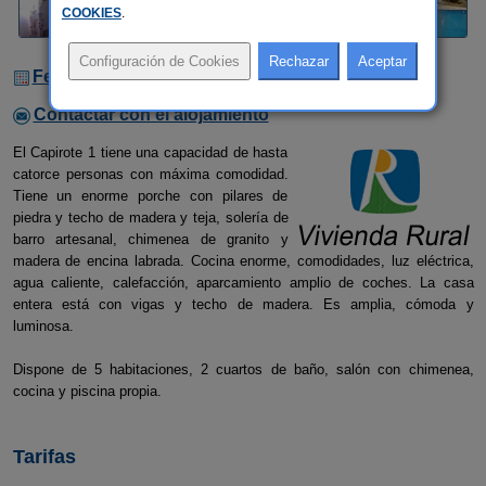
COOKIES
.
Fechas Libres
Contactar con el alojamiento
El Capirote 1 tiene una capacidad de hasta
catorce personas con máxima comodidad.
Tiene un enorme porche con pilares de
piedra y techo de madera y teja, solería de
barro artesanal, chimenea de granito y
madera de encina labrada. Cocina enorme, comodidades, luz eléctrica,
agua caliente, calefacción, aparcamiento amplio de coches. La casa
entera está con vigas y techo de madera. Es amplia, cómoda y
luminosa.
Dispone de 5 habitaciones, 2 cuartos de baño, salón con chimenea,
cocina y piscina propia.
Tarifas