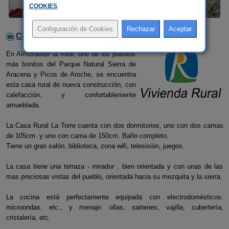
COOKIES
.
Contactar con el alojamiento
En Almonaster la Real, uno de los pueblos
más bonitos del Parque Natural Sierra de
Aracena y Picos de Aroche, se encuentra
esta casa rural de nueva construcción, con
calefacción, y confortablemente
amueblada.
La Casa Rural La Torre cuenta con dos dormitorios, uno con dos camas
de 105cm. y uno con cama de 150cm. Baño completo.
Tiene un gran salón, biblioteca, zona wifi, telesisión, juegos.
La casa tiene una terraza - mirador , bien orientada y con unas de las
mas preciosas vistas del pueblo, orientada hacia su mezquita y la sierra.
La cocina está perfectamente equipada con electrodomésticos:
microondas, etc., y menaje: ollas, sartenes, vajilla, cubertería,
cristalería, etc.