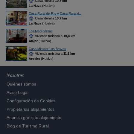
Casa Rural a
10,7 km
La Nava
(Huelva)
Casa Rural del Río y Casa Rural d...
Casa Rural a
10,7 km
La Nava
(Huelva)
Los Madroñeros
Vivienda turística a
10,8 km
Alájar
(Huelva)
Casa Mirador Los Bravos
Vivienda turística a
11,1 km
Aroche
(Huelva)
Nosotros
Quiénes somos
Aviso Legal
Configuración de Cookies
Propietarios alojamientos
Anuncia gratis tu alojamiento
Blog de Turismo Rural