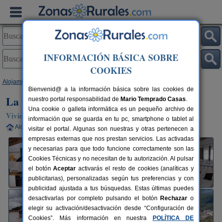
INFORMACIÓN BÁSICA SOBRE
COOKIES
Alojamientos
>
Andalucía
>
Huelva
>
Almonaster La Real
> La Torre
Bienvenid@ a la información básica sobre las cookies de
La Torre
nuestro portal responsabilidad de
Mario Temprado Casas
.
Una cookie o galleta informática es un pequeño archivo de
Vivienda turística en Almonaster La Real (Huelva)
información que se guarda en tu pc, smartphone o tablet al
Alquiler completo
2-4+1 plazas
103 km de Huelva
visitar el portal. Algunas son nuestras y otras pertenecen a
empresas externas que nos prestan servicios. Las activadas
y necesarias para que todo funcione correctamente son las
Cookies Técnicas y no necesitan de tu autorización. Al pulsar
el botón
Aceptar
activarás el resto de cookies (analíticas y
publicitarias), personalizadas según tus preferencias y con
publicidad ajustada a tus búsquedas. Estas últimas puedes
desactivarlas por completo pulsando el botón
Rechazar
o
elegir su activación/desactivación desde “Configuración de
Cookies”. Más información en nuestra
POLÍTICA DE