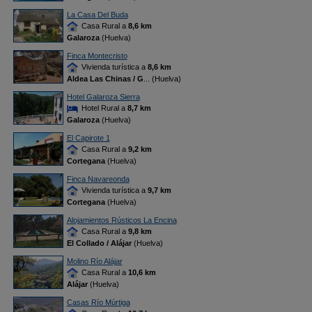
La Casa Del Buda
Casa Rural a
8,6 km
Galaroza
(Huelva)
Finca Montecristo
Vivienda turística a
8,6 km
Aldea Las Chinas / G
... (Huelva)
Hotel Galaroza Sierra
Hotel Rural a
8,7 km
Galaroza
(Huelva)
El Capirote 1
Casa Rural a
9,2 km
Cortegana
(Huelva)
Finca Navareonda
Vivienda turística a
9,7 km
Cortegana
(Huelva)
Alojamientos Rústicos La Encina
Casa Rural a
9,8 km
El Collado / Alájar
(Huelva)
Molino Río Alájar
Casa Rural a
10,6 km
Alájar
(Huelva)
Casas Río Múrtiga