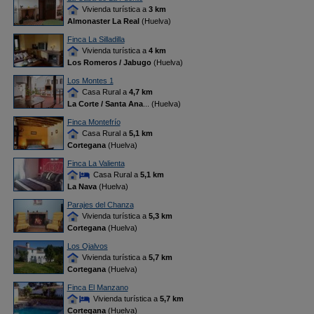
Vivienda turística a
3 km
Almonaster La Real
(Huelva)
Finca La Silladilla
Vivienda turística a
4 km
Los Romeros / Jabugo
(Huelva)
Los Montes 1
Casa Rural a
4,7 km
La Corte / Santa Ana
... (Huelva)
Finca Montefrío
Casa Rural a
5,1 km
Cortegana
(Huelva)
Finca La Valienta
Casa Rural a
5,1 km
La Nava
(Huelva)
Parajes del Chanza
Vivienda turística a
5,3 km
Cortegana
(Huelva)
Los Ojalvos
Vivienda turística a
5,7 km
Cortegana
(Huelva)
Finca El Manzano
Vivienda turística a
5,7 km
Cortegana
(Huelva)