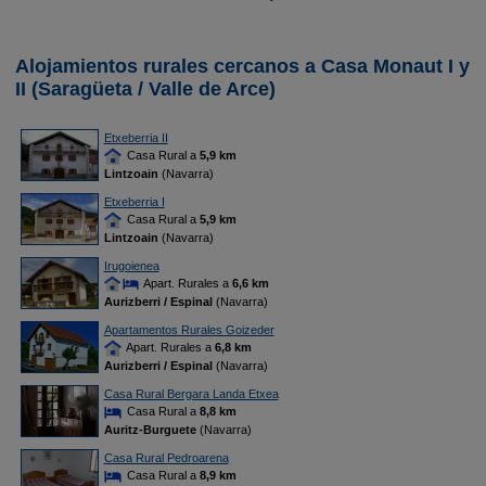
Alojamientos rurales cercanos a Casa Monaut I y
II (Saragüeta / Valle de Arce)
Etxeberria II
Casa Rural a
5,9 km
Lintzoain
(Navarra)
Etxeberria I
Casa Rural a
5,9 km
Lintzoain
(Navarra)
Irugoienea
Apart. Rurales a
6,6 km
Aurizberri / Espinal
(Navarra)
Apartamentos Rurales Goizeder
Apart. Rurales a
6,8 km
Aurizberri / Espinal
(Navarra)
Casa Rural Bergara Landa Etxea
Casa Rural a
8,8 km
Auritz-Burguete
(Navarra)
Casa Rural Pedroarena
Casa Rural a
8,9 km