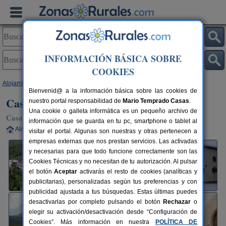
INFORMACIÓN BÁSICA SOBRE
COOKIES
Alojamientos
>
Navarra
>
Saragueta
> Casa Monaut I y II
Bienvenid@ a la información básica sobre las cookies de
Casa Monaut I y II
nuestro portal responsabilidad de
Mario Temprado Casas
.
Una cookie o galleta informática es un pequeño archivo de
Casa Rural en Saragüeta / Valle de Arce (Navarra)
información que se guarda en tu pc, smartphone o tablet al
Alquiler completo
4-6 plazas
35 km de Pamplona
visitar el portal. Algunas son nuestras y otras pertenecen a
empresas externas que nos prestan servicios. Las activadas
y necesarias para que todo funcione correctamente son las
Cookies Técnicas y no necesitan de tu autorización. Al pulsar
el botón
Aceptar
activarás el resto de cookies (analíticas y
publicitarias), personalizadas según tus preferencias y con
publicidad ajustada a tus búsquedas. Estas últimas puedes
desactivarlas por completo pulsando el botón
Rechazar
o
elegir su activación/desactivación desde “Configuración de
Cookies”. Más información en nuestra
POLÍTICA DE