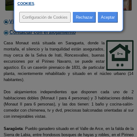
COOKIES
.
Video
Contactar con el alojamiento
Casa Monaut está situada en Saragueta, donde la
montaña, el silencio y la tranquilidad están asegurados,
muy cerca de la Selva de Irati, Roncesvalles, buenas
excursiones por el Pirineo Navarro, se puede estar
agustico. Es un caserón pirenaico de 1831, de particular
planta, recientemente rehabilitado y situado en el núcleo urbano (14
habitantes).
Dos alojamientos independientes que disponen cada uno de 2
habitaciones dobles (Monaut I para 4 personas) y 3 habitaciones dobles
(Monaut II para 6 personas), y las dos tienen: 1 baño y cocina-salón-
comedor con chimenea, tv y dvd, preciosas balconadas orientadas al sur
con inmejorables vistas.
Saragüeta
: Pueblo ganadero situado en el Valle de Arce, en la falda de la
Sierra de Labia, entre frondosos bosques de hayas y robles, en el Pirineo