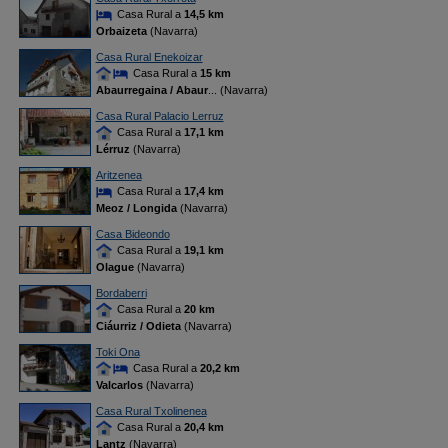
Casa Rural a
14,5 km
Orbaizeta
(Navarra)
Casa Rural Enekoizar
Casa Rural a
15 km
Abaurregaina / Abaur
... (Navarra)
Casa Rural Palacio Lerruz
Casa Rural a
17,1 km
Lérruz
(Navarra)
Aritzenea
Casa Rural a
17,4 km
Meoz / Longida
(Navarra)
Casa Bideondo
Casa Rural a
19,1 km
Olague
(Navarra)
Bordaberri
Casa Rural a
20 km
Ciáurriz / Odieta
(Navarra)
Toki Ona
Casa Rural a
20,2 km
Valcarlos
(Navarra)
Casa Rural Txolinenea
Casa Rural a
20,4 km
Lantz
(Navarra)