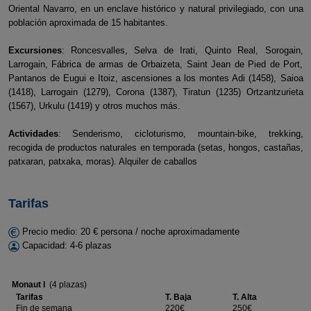
Oriental Navarro, en un enclave histórico y natural privilegiado, con una
población aproximada de 15 habitantes.
Excursiones
: Roncesvalles, Selva de Irati, Quinto Real, Sorogain,
Larrogain, Fábrica de armas de Orbaizeta, Saint Jean de Pied de Port,
Pantanos de Eugui e Itoiz, ascensiones a los montes Adi (1458), Saioa
(1418), Larrogain (1279), Corona (1387), Tiratun (1235) Ortzantzurieta
(1567), Urkulu (1419) y otros muchos más.
Actividades
: Senderismo, cicloturismo, mountain-bike, trekking,
recogida de productos naturales en temporada (setas, hongos, castañas,
patxaran, patxaka, moras). Alquiler de caballos
Tarifas
Precio medio: 20 € persona / noche aproximadamente
Capacidad: 4-6 plazas
Monaut I
(4 plazas)
Tarifas
T. Baja
T. Alta
Fin de semana
220€
250€