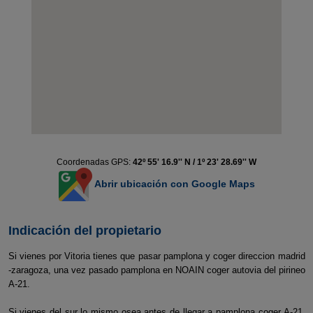
Coordenadas GPS:
42º 55' 16.9'' N / 1º 23' 28.69'' W
Abrir ubicación con Google Maps
Indicación del propietario
Si vienes por Vitoria tienes que pasar pamplona y coger direccion madrid
-zaragoza, una vez pasado pamplona en NOAIN coger autovia del pirineo
A-21.
Si vienes del sur lo mismo osea antes de llegar a pamplona coger A-21.