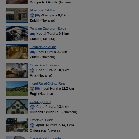
Burguete / Auritz
(Navarra)
Albergue Zaldiko
Albergue a
9,2 km
Zubiri
(Navarra)
Pensión Zubiaren-Etxea
Hostal Rural a
9,3 km
Zubiri
(Navarra)
Hosteria de Zubiri
Hotel Rural a
9,3 km
Zubiri
(Navarra)
Casa Rural Erteikoa
Casa Rural a
10,8 km
Aria
(Navarra)
Hotel Rural Quinto Real
Hotel Rural a
11,2 km
Eugi
(Navarra)
Casa Aguerre
Casa Rural a
13,4 km
Hiriberri / Villanue
... (Navarra)
Txortako Txikia
Apart. Rurales a
14,3 km
Orbaizeta
(Navarra)
Casa Rural Txorrota