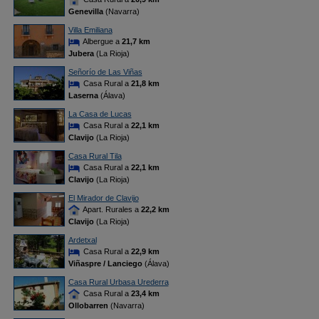
Genevilla
(Navarra)
Villa Emiliana
Albergue a
21,7 km
Jubera
(La Rioja)
Señorío de Las Viñas
Casa Rural a
21,8 km
Laserna
(Álava)
La Casa de Lucas
Casa Rural a
22,1 km
Clavijo
(La Rioja)
Casa Rural Tila
Casa Rural a
22,1 km
Clavijo
(La Rioja)
El Mirador de Clavijo
Apart. Rurales a
22,2 km
Clavijo
(La Rioja)
Ardetxal
Casa Rural a
22,9 km
Viñaspre / Lanciego
(Álava)
Casa Rural Urbasa Urederra
Casa Rural a
23,4 km
Ollobarren
(Navarra)