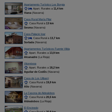
Apartamento Turístico Los Borgia
Apart. Rurales a
11,4 km
Viana
(Navarra)
Casa Rural María Pilar
Casa Rural a
13 km
Sesma
(Navarra)
Casa Palacio Ioar
Casa Rural a
13,7 km
Sorlada
(Navarra)
Apartamentos Turísticos Fuente Vilda
Apart. Rurales a
13,9 km
Alcanadre
(La Rioja)
Vitoretxea
Apart. Rurales a
18,2 km
Aguilar de Codés
(Navarra)
Casa de Los Ulibarri
Casa Rural a
19,9 km
Allo
(Navarra)
La Casona de Aldealobos
Casa Rural a
20,5 km
Aldealobos
(La Rioja)
El Encinedo
Casa Rural a
20,9 km