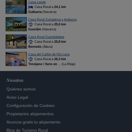
Casa Landa
Casa Rural a
24,1 km
Galbarra
(Navarra)
Casa Rural Zumadoya y Andueza
Casa Rural a
25,5 km
Gastiáin
(Navarra)
Casa Rural Gaztelubidea
Casa Rural a
25,8 km
Bernedo
(Álava)
Casa del Cañón de Río Leza
Casa Rural a
26,3 km
Trevijano / Soto en
... (La Rioja)
Nosotros
Quiénes somos
Aviso Legal
Configuración de Cookies
Propietarios alojamientos
Anuncia gratis tu alojamiento
Blog de Turismo Rural