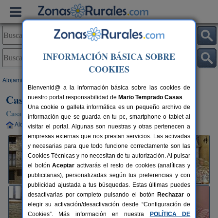
INFORMACIÓN BÁSICA SOBRE
COOKIES
Alojamientos
>
Navarra
>
Lazagurría
> Casa Pablete
Bienvenid@ a la información básica sobre las cookies de
Casa Pablete
nuestro portal responsabilidad de
Mario Temprado Casas
.
Una cookie o galleta informática es un pequeño archivo de
Casa Rural en Lazagurría (Navarra)
información que se guarda en tu pc, smartphone o tablet al
Alquiler completo
8 plazas
15 km de Pamplona
visitar el portal. Algunas son nuestras y otras pertenecen a
empresas externas que nos prestan servicios. Las activadas
y necesarias para que todo funcione correctamente son las
Cookies Técnicas y no necesitan de tu autorización. Al pulsar
el botón
Aceptar
activarás el resto de cookies (analíticas y
publicitarias), personalizadas según tus preferencias y con
publicidad ajustada a tus búsquedas. Estas últimas puedes
desactivarlas por completo pulsando el botón
Rechazar
o
elegir su activación/desactivación desde “Configuración de
Cookies”. Más información en nuestra
POLÍTICA DE