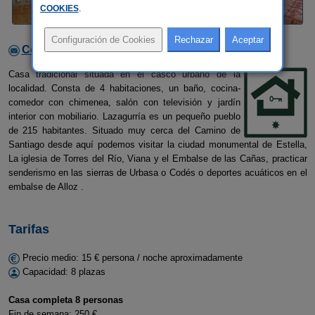
COOKIES
.
Contactar con el alojamiento
Casa tradicional situada en el casco urbano de la
localidad. Consta de 4 habitaciones, un baño, cocina-
comedor con chimenea, salón con televisión y jardín
interior con mobiliario. Lazagurría es un pequeño pueblo
de 215 habitantes. Situado muy cerca del Camino de
Santiago desde aquí podemos visitar la ciudad monumental de Estella,
La iglesia de Torres del Río, Viana y el Embalse de las Cañas, practicar
senderismo en las sierras de Urbasa o Codés o deportes acuáticos en el
embalse de Alloz .
Tarifas
Precio medio: 15 € persona / noche aproximadamente
Capacidad: 8 plazas
Casa completa 8 personas
Fin de semana: 250 €