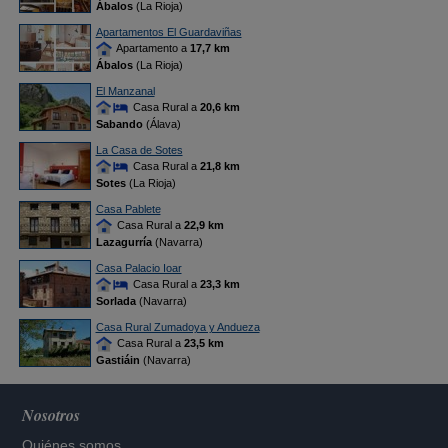
Ábalos
(La Rioja)
Apartamentos El Guardaviñas
Apartamento a
17,7 km
Ábalos
(La Rioja)
El Manzanal
Casa Rural a
20,6 km
Sabando
(Álava)
La Casa de Sotes
Casa Rural a
21,8 km
Sotes
(La Rioja)
Casa Pablete
Casa Rural a
22,9 km
Lazagurría
(Navarra)
Casa Palacio Ioar
Casa Rural a
23,3 km
Sorlada
(Navarra)
Casa Rural Zumadoya y Andueza
Casa Rural a
23,5 km
Gastiáin
(Navarra)
Nosotros
Quiénes somos