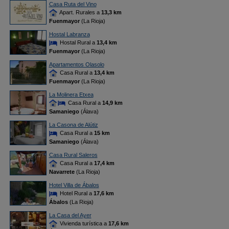
Casa Ruta del Vino
Apart. Rurales a
13,3 km
Fuenmayor
(La Rioja)
Hostal Labranza
Hostal Rural a
13,4 km
Fuenmayor
(La Rioja)
Apartamentos Olasolo
Casa Rural a
13,4 km
Fuenmayor
(La Rioja)
La Molinera Etxea
Casa Rural a
14,9 km
Samaniego
(Álava)
La Casona de Alútiz
Casa Rural a
15 km
Samaniego
(Álava)
Casa Rural Saleros
Casa Rural a
17,4 km
Navarrete
(La Rioja)
Hotel Villa de Ábalos
Hotel Rural a
17,6 km
Ábalos
(La Rioja)
La Casa del Ayer
Vivienda turística a
17,6 km