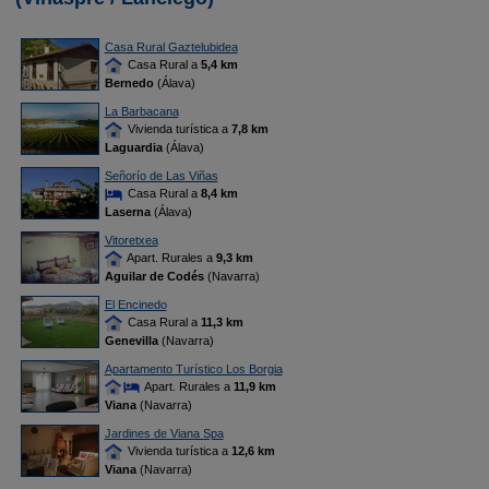
Casa Rural Gaztelubidea
Casa Rural a
5,4 km
Bernedo
(Álava)
La Barbacana
Vivienda turística a
7,8 km
Laguardia
(Álava)
Señorío de Las Viñas
Casa Rural a
8,4 km
Laserna
(Álava)
Vitoretxea
Apart. Rurales a
9,3 km
Aguilar de Codés
(Navarra)
El Encinedo
Casa Rural a
11,3 km
Genevilla
(Navarra)
Apartamento Turístico Los Borgia
Apart. Rurales a
11,9 km
Viana
(Navarra)
Jardines de Viana Spa
Vivienda turística a
12,6 km
Viana
(Navarra)