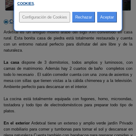
COOKIES
.
Contactar con el alojamiento
Ardetxal es un antiguo molino árabe del sigo XVI convertido en casa
rural. Esta bonita casa de piedra está totalmente restaurada y cuenta
con un entrorno natural perfecto para disfrutar del aire libre y de la
naturaleza.
La casa
dispone de 3 dormitorios, todos amplios y luminosos, con
camas de matrimonio. Además hay 2 cuartos de baño completos con
todo lo necesario . El salón comedor cuenta con una zona de asientos y
mesa con sillas que tienen vistas a la cálida chimenea y a la televisión.
Ambiente perfecto para descansar en el interior.
La cocina está totalmemte equipada con fogones, horno, microondas,
tostadora y todo tipo de electrodomésticos para preparar todo tipo de
platos.
En el exterior
Ardetxal tiene un extenso y amplio verde jardín Privado
con mobiliario para comer y tumbonas para tomar el sol y descansar en
plena naturaleza.Cuenta también con barabacoa para preparar comidas y