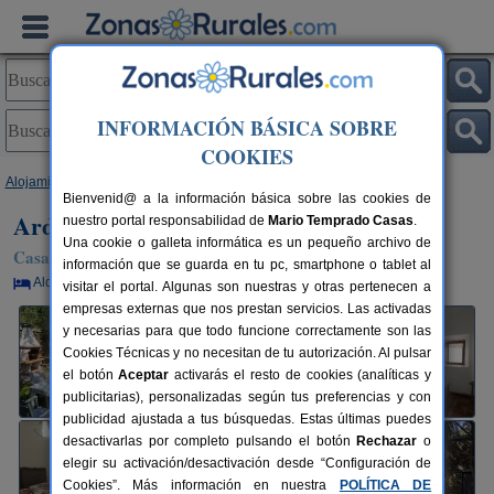
INFORMACIÓN BÁSICA SOBRE
COOKIES
Alojamientos
>
País Vasco
>
Álava
>
Viñaspre
> Ardetxal
Bienvenid@ a la información básica sobre las cookies de
Ardetxal
nuestro portal responsabilidad de
Mario Temprado Casas
.
Una cookie o galleta informática es un pequeño archivo de
Casa Rural en Viñaspre / Lanciego (Álava)
información que se guarda en tu pc, smartphone o tablet al
Alquiler por habitaciones
4 plazas
59 km de Vitoria
visitar el portal. Algunas son nuestras y otras pertenecen a
empresas externas que nos prestan servicios. Las activadas
y necesarias para que todo funcione correctamente son las
Cookies Técnicas y no necesitan de tu autorización. Al pulsar
el botón
Aceptar
activarás el resto de cookies (analíticas y
publicitarias), personalizadas según tus preferencias y con
publicidad ajustada a tus búsquedas. Estas últimas puedes
desactivarlas por completo pulsando el botón
Rechazar
o
elegir su activación/desactivación desde “Configuración de
Cookies”. Más información en nuestra
POLÍTICA DE