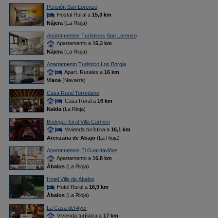
Pensión San Lorenzo
Hostal Rural a
15,3 km
Nájera
(La Rioja)
Apartamentos Turísticos San Lorenzo
Apartamento a
15,3 km
Nájera
(La Rioja)
Apartamento Turístico Los Borgia
Apart. Rurales a
16 km
Viana
(Navarra)
Casa Rural Torredano
Casa Rural a
16 km
Nalda
(La Rioja)
Bodega Rural Villa Carmen
Vivienda turística a
16,1 km
Arenzana de Abajo
(La Rioja)
Apartamentos El Guardaviñas
Apartamento a
16,8 km
Ábalos
(La Rioja)
Hotel Villa de Ábalos
Hotel Rural a
16,9 km
Ábalos
(La Rioja)
La Casa del Ayer
Vivienda turística a
17 km