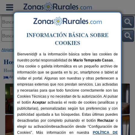
INFORMACIÓN BÁSICA SOBRE
COOKIES
Alojamientos
>
La Rioja
>
Fuenmayor
> Hostal Labranza
Bienvenid@ a la información básica sobre las cookies de
Hostal Labranza
nuestro portal responsabilidad de
Mario Temprado Casas
.
Una cookie o galleta informática es un pequeño archivo de
Hostal Rural en Fuenmayor (La Rioja)
información que se guarda en tu pc, smartphone o tablet al
Alquiler por habitaciones
16 plazas
13 km de Logroño
visitar el portal. Algunas son nuestras y otras pertenecen a
empresas externas que nos prestan servicios. Las activadas
y necesarias para que todo funcione correctamente son las
Cookies Técnicas y no necesitan de tu autorización. Al pulsar
el botón
Aceptar
activarás el resto de cookies (analíticas y
publicitarias), personalizadas según tus preferencias y con
publicidad ajustada a tus búsquedas. Estas últimas puedes
desactivarlas por completo pulsando el botón
Rechazar
o
elegir su activación/desactivación desde “Configuración de
Cookies”. Más información en nuestra
POLÍTICA DE