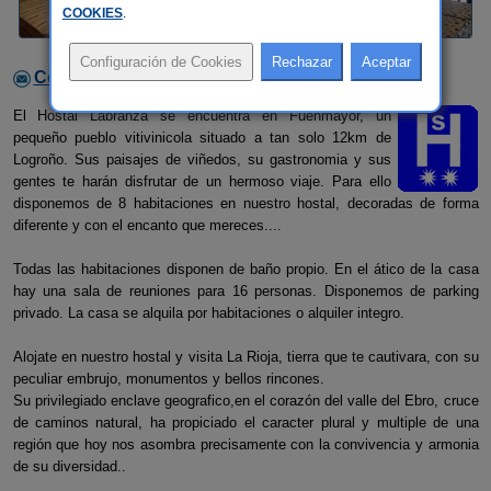
COOKIES
.
Contactar con el alojamiento
El Hostal Labranza se encuentra en Fuenmayor, un
pequeño pueblo vitivinicola situado a tan solo 12km de
Logroño. Sus paisajes de viñedos, su gastronomia y sus
gentes te harán disfrutar de un hermoso viaje. Para ello
disponemos de 8 habitaciones en nuestro hostal, decoradas de forma
diferente y con el encanto que mereces....
Todas las habitaciones disponen de baño propio. En el ático de la casa
hay una sala de reuniones para 16 personas. Disponemos de parking
privado. La casa se alquila por habitaciones o alquiler integro.
Alojate en nuestro hostal y visita La Rioja, tierra que te cautivara, con su
peculiar embrujo, monumentos y bellos rincones.
Su privilegiado enclave geografico,en el corazón del valle del Ebro, cruce
de caminos natural, ha propiciado el caracter plural y multiple de una
región que hoy nos asombra precisamente con la convivencia y armonia
de su diversidad..