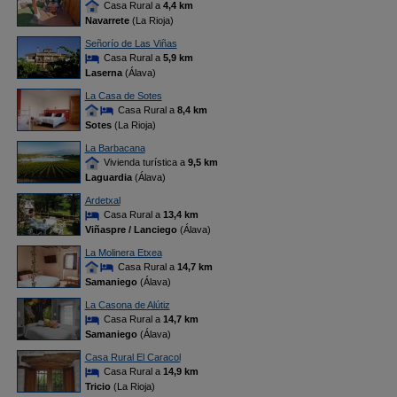
Casa Rural a
4,4 km
Navarrete
(La Rioja)
Señorío de Las Viñas
Casa Rural a
5,9 km
Laserna
(Álava)
La Casa de Sotes
Casa Rural a
8,4 km
Sotes
(La Rioja)
La Barbacana
Vivienda turística a
9,5 km
Laguardia
(Álava)
Ardetxal
Casa Rural a
13,4 km
Viñaspre / Lanciego
(Álava)
La Molinera Etxea
Casa Rural a
14,7 km
Samaniego
(Álava)
La Casona de Alútiz
Casa Rural a
14,7 km
Samaniego
(Álava)
Casa Rural El Caracol
Casa Rural a
14,9 km
Tricio
(La Rioja)