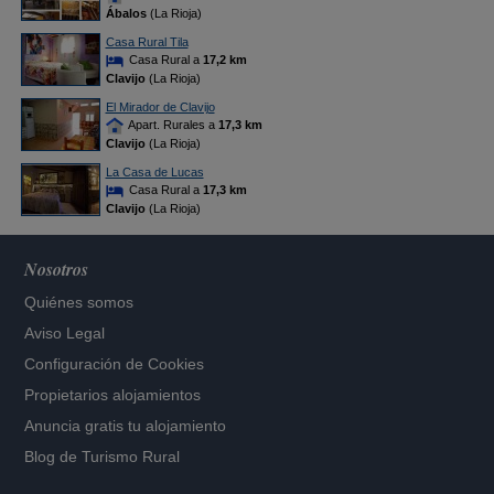
Ábalos
(La Rioja)
Casa Rural Tila
Casa Rural a
17,2 km
Clavijo
(La Rioja)
El Mirador de Clavijo
Apart. Rurales a
17,3 km
Clavijo
(La Rioja)
La Casa de Lucas
Casa Rural a
17,3 km
Clavijo
(La Rioja)
Nosotros
Quiénes somos
Aviso Legal
Configuración de Cookies
Propietarios alojamientos
Anuncia gratis tu alojamiento
Blog de Turismo Rural