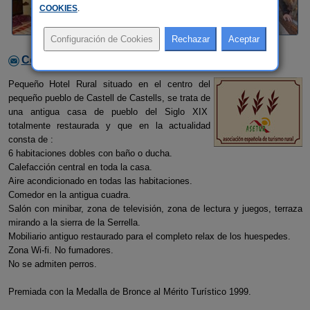
COOKIES
.
Contactar con el alojamiento
Pequeño Hotel Rural situado en el centro del
pequeño pueblo de Castell de Castells, se trata de
una antigua casa de pueblo del Siglo XIX
totalmente restaurada y que en la actualidad
consta de :
6 habitaciones dobles con baño o ducha.
Calefacción central en toda la casa.
Aire acondicionado en todas las habitaciones.
Comedor en la antigua cuadra.
Salón con minibar, zona de televisión, zona de lectura y juegos, terraza
mirando a la sierra de la Serrella.
Mobiliario antiguo restaurado para el completo relax de los huespedes.
Zona Wi-fi. No fumadores.
No se admiten perros.
Premiada con la Medalla de Bronce al Mérito Turístico 1999.