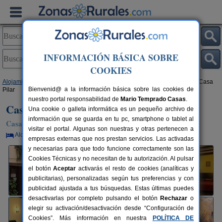
INFORMACIÓN BÁSICA SOBRE
COOKIES
Alojamientos
>
Comunidad Valenciana
>
Alicante
>
Castell de Castells
> Casa
Bienvenid@ a la información básica sobre las cookies de
Pilar
nuestro portal responsabilidad de
Mario Temprado Casas
.
Casa Pilar
Una cookie o galleta informática es un pequeño archivo de
información que se guarda en tu pc, smartphone o tablet al
Casa Rural en Castell de Castells (Alicante)
visitar el portal. Algunas son nuestras y otras pertenecen a
Alquiler por habitaciones
14+2 plazas
90 km de Alicante
empresas externas que nos prestan servicios. Las activadas
y necesarias para que todo funcione correctamente son las
Cookies Técnicas y no necesitan de tu autorización. Al pulsar
el botón
Aceptar
activarás el resto de cookies (analíticas y
publicitarias), personalizadas según tus preferencias y con
publicidad ajustada a tus búsquedas. Estas últimas puedes
desactivarlas por completo pulsando el botón
Rechazar
o
elegir su activación/desactivación desde “Configuración de
Cookies”. Más información en nuestra
POLÍTICA DE