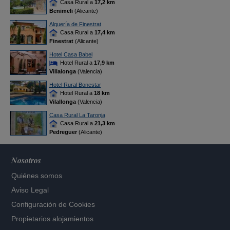
Casa Rural a
17,2 km
Benimeli
(Alicante)
Alquería de Finestrat
Casa Rural a
17,4 km
Finestrat
(Alicante)
Hotel Casa Babel
Hotel Rural a
17,9 km
Villalonga
(Valencia)
Hotel Rural Bonestar
Hotel Rural a
18 km
Vilallonga
(Valencia)
Casa Rural La Taronja
Casa Rural a
21,3 km
Pedreguer
(Alicante)
Nosotros
Quiénes somos
Aviso Legal
Configuración de Cookies
Propietarios alojamientos