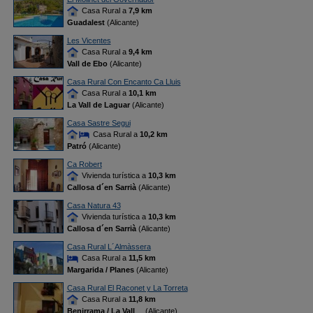
Casa Rural a
7,9 km
Guadalest
(Alicante)
Les Vicentes
Casa Rural a
9,4 km
Vall de Ebo
(Alicante)
Casa Rural Con Encanto Ca Lluis
Casa Rural a
10,1 km
La Vall de Laguar
(Alicante)
Casa Sastre Segui
Casa Rural a
10,2 km
Patró
(Alicante)
Ca Robert
Vivienda turística a
10,3 km
Callosa d´en Sarrià
(Alicante)
Casa Natura 43
Vivienda turística a
10,3 km
Callosa d´en Sarrià
(Alicante)
Casa Rural L´Almàssera
Casa Rural a
11,5 km
Margarida / Planes
(Alicante)
Casa Rural El Raconet y La Torreta
Casa Rural a
11,8 km
Benirrama / La Vall
... (Alicante)