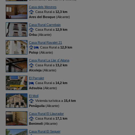
Casa dels Mestres
Casa Rural a
12,3 km
Ares del Bosque
(Alicante)
Casa Rural Carrebaix
Casa Rural a
12,9 km
Orba
(Alicante)
Casa Rural Ravalet 21
Casa Rural a
12,9 km
Polop
(Alicante)
Casa Rural La Llar d´Aitana
Casa Rural a
13,2 km
Alcoleja
(Alicante)
El Parralet
Casa Rural a
14,2 km
Adsubia
(Alicante)
El Molí
Vivienda turística a
15,4 km
Penáguila
(Alicante)
Casa Rural El Llaurador
Casa Rural a
17,1 km
Benimeli
(Alicante)
Casa Rural El Sequer