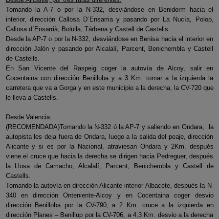
Tomando la A-7 o por la N-332, desviándose en Benidorm hacia el
interior, dirección Callosa D´Ensarria y pasando por La Nucía, Polop,
Callosa d´Ensarrià, Bolulla, Tárbena y Castell de Castells.
Desde la AP-7 o por la N-332, desviándose en Benisa hacia el interior en
dirección Jalón y pasando por Alcalalí, Parcent, Benichembla y Castell
de Castells.
En San Vicente del Raspeig coger la autovía de Alcoy, salir en
Cocentaina con dirección Benilloba y a 3 Km. tomar a la izquierda la
carretera que va a Gorga y en este municipio a la derecha, la CV-720 que
le lleva a Castells.
Desde Valencia:
(RECOMENDADA)Tomando la N-332 ó la AP-7 y saliendo en Ondara, la
autopista les deja fuera de Ondara, luego a la salida del peaje, dirección
Alicante y si es por la Nacional, atraviesan Ondara y 2Km. después
viene el cruce que hacia la derecha se dirigen hacia Pedreguer, después
la Llosa de Camacho, Alcalalí, Parcent, Benichembla y Castell de
Castells.
Tomando la autovía en dirección Alicante interior-Albacete, después la N-
340 en dirección Onteniente-Alcoy y en Cocentaina coger desvio
dirección Benilloba por la CV-790, a 2 Km. cruce a la izquierda en
dirección Planes – Benillup por la CV-706, a 4,3 Km. desvio a la derecha