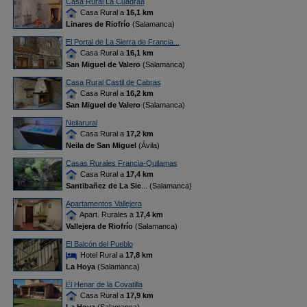
Casa Rural La Cuadraá
Casa Rural a
16,1 km
Linares de Riofrío
(Salamanca)
El Portal de La Sierra de Francia...
Casa Rural a
16,1 km
San Miguel de Valero
(Salamanca)
Casa Rural Castil de Cabras
Casa Rural a
16,2 km
San Miguel de Valero
(Salamanca)
Neilarural
Casa Rural a
17,2 km
Neila de San Miguel
(Ávila)
Casas Rurales Francia-Quilamas
Casa Rural a
17,4 km
Santibañez de La Sie
... (Salamanca)
Apartamentos Vallejera
Apart. Rurales a
17,4 km
Vallejera de Riofrío
(Salamanca)
El Balcón del Pueblo
Hotel Rural a
17,8 km
La Hoya
(Salamanca)
El Henar de la Covatilla
Casa Rural a
17,9 km