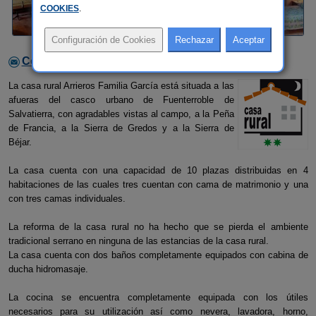
COOKIES
.
Contactar con el alojamiento
La casa rural Arrieros Familia García está situada a las
afueras del casco urbano de Fuenterroble de
Salvatierra, con agradables vistas al campo, a la Peña
de Francia, a la Sierra de Gredos y a la Sierra de
Béjar.
La casa cuenta con una capacidad de 10 plazas distribuidas en 4
habitaciones de las cuales tres cuentan con cama de matrimonio y una
con tres camas individuales.
La reforma de la casa rural no ha hecho que se pierda el ambiente
tradicional serrano en ninguna de las estancias de la casa rural.
La casa cuenta con dos baños completamente equipados con cabina de
ducha hidromasaje.
La cocina se encuentra completamente equipada con los útiles
necesarios para su utilización así como nevera, lavadora, horno,