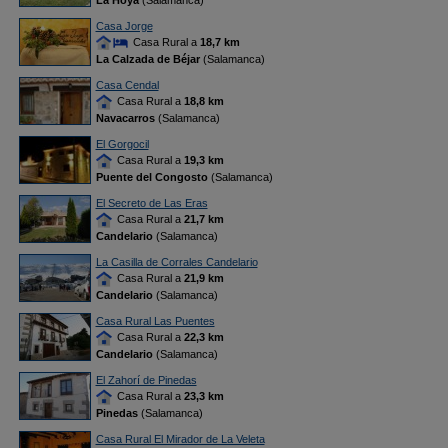
La Hoya
(Salamanca)
Casa Jorge
Casa Rural a
18,7 km
La Calzada de Béjar
(Salamanca)
Casa Cendal
Casa Rural a
18,8 km
Navacarros
(Salamanca)
El Gorgocil
Casa Rural a
19,3 km
Puente del Congosto
(Salamanca)
El Secreto de Las Eras
Casa Rural a
21,7 km
Candelario
(Salamanca)
La Casilla de Corrales Candelario
Casa Rural a
21,9 km
Candelario
(Salamanca)
Casa Rural Las Puentes
Casa Rural a
22,3 km
Candelario
(Salamanca)
El Zahorí de Pinedas
Casa Rural a
23,3 km
Pinedas
(Salamanca)
Casa Rural El Mirador de La Veleta