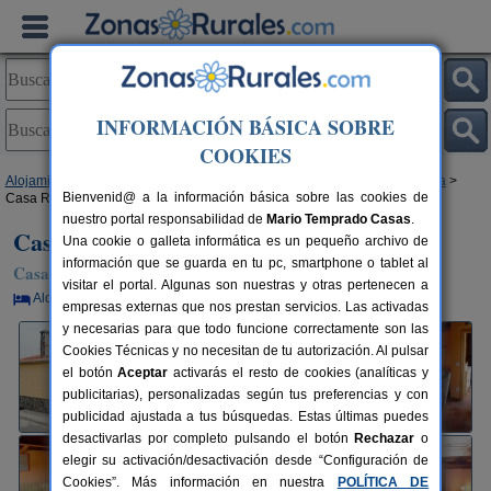
INFORMACIÓN BÁSICA SOBRE
COOKIES
Alojamientos
>
Castilla y León
>
Salamanca
>
Fuenterroble de Salvatierra
>
Bienvenid@ a la información básica sobre las cookies de
Casa Rural Arrieros Familia Garcia
nuestro portal responsabilidad de
Mario Temprado Casas
.
Casa Rural Arrieros Familia Garcia
Una cookie o galleta informática es un pequeño archivo de
información que se guarda en tu pc, smartphone o tablet al
Casa Rural en Fuenterroble de Salvatierra (Salamanca)
visitar el portal. Algunas son nuestras y otras pertenecen a
Alquiler por habitaciones
10+2 plazas
45 km de Salamanca
empresas externas que nos prestan servicios. Las activadas
y necesarias para que todo funcione correctamente son las
Cookies Técnicas y no necesitan de tu autorización. Al pulsar
el botón
Aceptar
activarás el resto de cookies (analíticas y
publicitarias), personalizadas según tus preferencias y con
publicidad ajustada a tus búsquedas. Estas últimas puedes
desactivarlas por completo pulsando el botón
Rechazar
o
elegir su activación/desactivación desde “Configuración de
Cookies”. Más información en nuestra
POLÍTICA DE