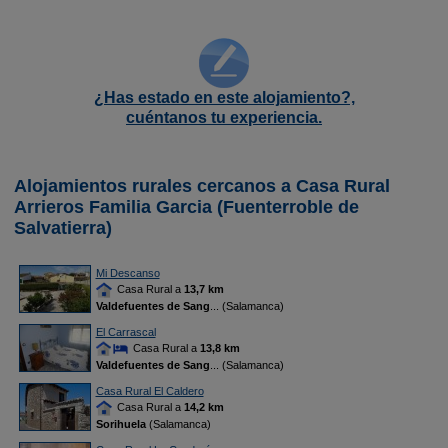
¿Has estado en este alojamiento?,
cuéntanos tu experiencia.
Alojamientos rurales cercanos a Casa Rural
Arrieros Familia Garcia (Fuenterroble de
Salvatierra)
Mi Descanso
Casa Rural a
13,7 km
Valdefuentes de Sang
... (Salamanca)
El Carrascal
Casa Rural a
13,8 km
Valdefuentes de Sang
... (Salamanca)
Casa Rural El Caldero
Casa Rural a
14,2 km
Sorihuela
(Salamanca)