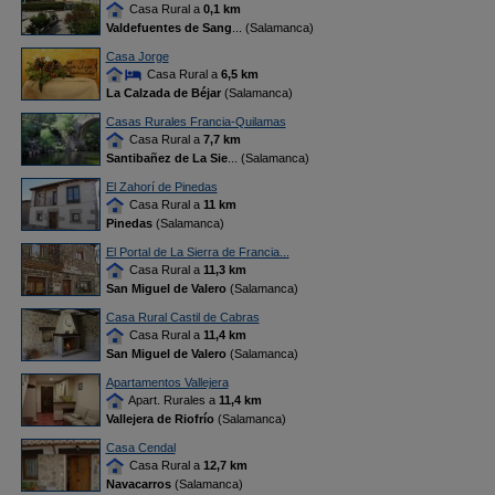
Casa Rural a
0,1 km
Valdefuentes de Sang
... (Salamanca)
Casa Jorge
Casa Rural a
6,5 km
La Calzada de Béjar
(Salamanca)
Casas Rurales Francia-Quilamas
Casa Rural a
7,7 km
Santibañez de La Sie
... (Salamanca)
El Zahorí de Pinedas
Casa Rural a
11 km
Pinedas
(Salamanca)
El Portal de La Sierra de Francia...
Casa Rural a
11,3 km
San Miguel de Valero
(Salamanca)
Casa Rural Castil de Cabras
Casa Rural a
11,4 km
San Miguel de Valero
(Salamanca)
Apartamentos Vallejera
Apart. Rurales a
11,4 km
Vallejera de Riofrío
(Salamanca)
Casa Cendal
Casa Rural a
12,7 km
Navacarros
(Salamanca)