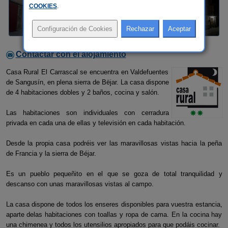
COOKIES
.
Contactar con el alojamiento
Casa Rural El Carrascal se encuentra en Valdefuentes
de Sangusín, en plena sierra de Bëjar. La casa dispone
de 4 habitaciones dobles y 2 baños, cocina y salón.
Las habitaciones son individuales con cerradura
privada en cada una de ellas y televisión en cada habitación.
Desde la propia casa podréis ver las maravillosas vistas hacia la peña
de Francia y la sierra de Béjar.
Es un pueblo pequeñito en el que se goza de total tranquilidad y
descanso con unas maravillosas vistas al campo.
La casa dispone de todos los enseres disponibles para vuestra estancia,
aparte delas habitaciones con toallas y ropa de cama. En la cocina hay
una chimenea y todos los utensilios apropiados para que podáis cocinar.