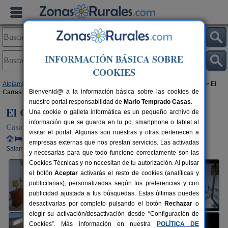
INFORMACIÓN BÁSICA SOBRE
COOKIES
Alojamientos
>
Castilla y León
>
Salamanca
>
Valdefuentes de Sangusín
> El
Bienvenid@ a la información básica sobre las cookies de
Carrascal
nuestro portal responsabilidad de
Mario Temprado Casas
.
El Carrascal
Una cookie o galleta informática es un pequeño archivo de
información que se guarda en tu pc, smartphone o tablet al
Casa Rural en Valdefuentes de Sangusín (Salamanca)
visitar el portal. Algunas son nuestras y otras pertenecen a
Alquiler completo y por habitaciones
8+2 plazas
70 km de
empresas externas que nos prestan servicios. Las activadas
Salamanca
y necesarias para que todo funcione correctamente son las
Cookies Técnicas y no necesitan de tu autorización. Al pulsar
el botón
Aceptar
activarás el resto de cookies (analíticas y
publicitarias), personalizadas según tus preferencias y con
publicidad ajustada a tus búsquedas. Estas últimas puedes
desactivarlas por completo pulsando el botón
Rechazar
o
elegir su activación/desactivación desde “Configuración de
Cookies”. Más información en nuestra
POLÍTICA DE