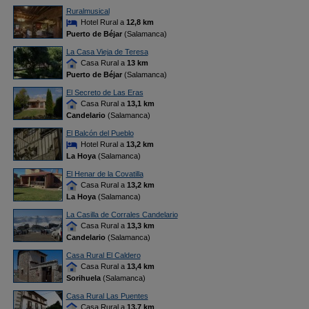
Ruralmusical
Hotel Rural a
12,8 km
Puerto de Béjar
(Salamanca)
La Casa Vieja de Teresa
Casa Rural a
13 km
Puerto de Béjar
(Salamanca)
El Secreto de Las Eras
Casa Rural a
13,1 km
Candelario
(Salamanca)
El Balcón del Pueblo
Hotel Rural a
13,2 km
La Hoya
(Salamanca)
El Henar de la Covatilla
Casa Rural a
13,2 km
La Hoya
(Salamanca)
La Casilla de Corrales Candelario
Casa Rural a
13,3 km
Candelario
(Salamanca)
Casa Rural El Caldero
Casa Rural a
13,4 km
Sorihuela
(Salamanca)
Casa Rural Las Puentes
Casa Rural a
13,7 km