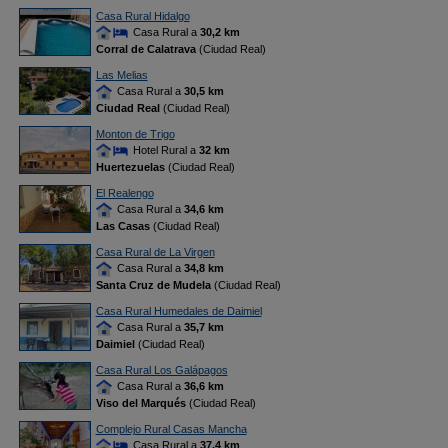
Casa Rural Hidalgo
Casa Rural a
30,2 km
Corral de Calatrava
(Ciudad Real)
Las Melias
Casa Rural a
30,5 km
Ciudad Real
(Ciudad Real)
Monton de Trigo
Hotel Rural a
32 km
Huertezuelas
(Ciudad Real)
El Realengo
Casa Rural a
34,6 km
Las Casas
(Ciudad Real)
Casa Rural de La Virgen
Casa Rural a
34,8 km
Santa Cruz de Mudela
(Ciudad Real)
Casa Rural Humedales de Daimiel
Casa Rural a
35,7 km
Daimiel
(Ciudad Real)
Casa Rural Los Galápagos
Casa Rural a
36,6 km
Viso del Marqués
(Ciudad Real)
Complejo Rural Casas Mancha
Casa Rural a
37,4 km