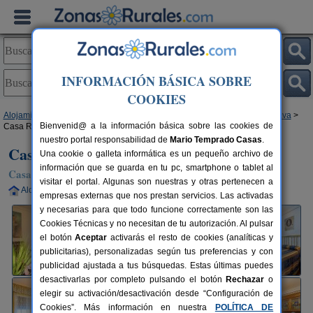
INFORMACIÓN BÁSICA SOBRE
COOKIES
Alojamientos
>
Castilla-La Mancha
>
Ciudad Real
>
Granatula de Calatrava
>
Bienvenid@ a la información básica sobre las cookies de
Casa Rural Crisalva
nuestro portal responsabilidad de
Mario Temprado Casas
.
Casa Rural Crisalva
Una cookie o galleta informática es un pequeño archivo de
información que se guarda en tu pc, smartphone o tablet al
Casa Rural en Granatula de Calatrava (Ciudad Real)
visitar el portal. Algunas son nuestras y otras pertenecen a
Alquiler completo
8+4 plazas
29 km de Ciudad Real
empresas externas que nos prestan servicios. Las activadas
y necesarias para que todo funcione correctamente son las
Cookies Técnicas y no necesitan de tu autorización. Al pulsar
el botón
Aceptar
activarás el resto de cookies (analíticas y
publicitarias), personalizadas según tus preferencias y con
publicidad ajustada a tus búsquedas. Estas últimas puedes
desactivarlas por completo pulsando el botón
Rechazar
o
elegir su activación/desactivación desde “Configuración de
Cookies”. Más información en nuestra
POLÍTICA DE