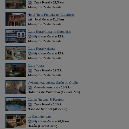
Casa Rural a
11,3 km
Almagro
(Ciudad Real)
Hotel Rural Posada los Caballeros
Hotel Rural a
11,8 km
Almagro
(Ciudad Real)
Casa Rural Casa de Comedias
Casa Rural a
12 km
Almagro
(Ciudad Real)
Casa Rural Hidalga
Casa Rural a
12 km
Almagro
(Ciudad Real)
Casa Yedra
Casa Rural a
12,2 km
Almagro
(Ciudad Real)
Vivienda vacacional Salón de Otoño
Vivienda turística a
15,1 km
Bolaños de Calatrava
(Ciudad Real)
Casas Rurales El Palomar
Casa Rural a
18,5 km
Ossa de Montiel
(Albacete)
La Casa de Iván
Casa Rural a
26,9 km
Bazán
(Ciudad Real)