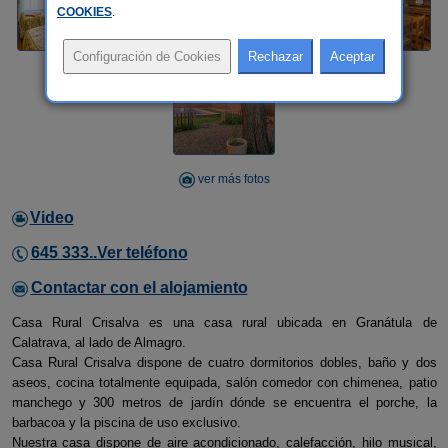
COOKIES
.
ver más fotos
Video
645 333..Ver teléfono
Contactar con el alojamiento
Casa Rural Crisalva es una casa rural ubicada en Granátula de
Calatrava, al lado de Almagro.
Casa Rural Crisalva dispone de cuatro dormitorios dobles, baño y dos
aseos, cocina totalmente equipada, salón comedor con chimenea, patio
manchego y 300 metros de jardín dónde se encuentra el porche, la
barbacoa y la piscina de uso exclusivo.
Nuestra casa dispone de aire acondicionado, calefacción, hilo musical,