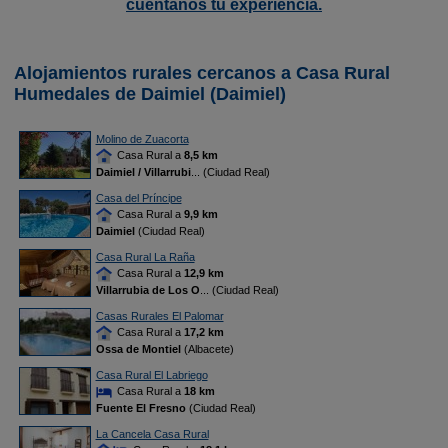
cuéntanos tu experiencia.
Alojamientos rurales cercanos a Casa Rural
Humedales de Daimiel (Daimiel)
Molino de Zuacorta
Casa Rural a
8,5 km
Daimiel / Villarrubi
... (Ciudad Real)
Casa del Príncipe
Casa Rural a
9,9 km
Daimiel
(Ciudad Real)
Casa Rural La Raña
Casa Rural a
12,9 km
Villarrubia de Los O
... (Ciudad Real)
Casas Rurales El Palomar
Casa Rural a
17,2 km
Ossa de Montiel
(Albacete)
Casa Rural El Labriego
Casa Rural a
18 km
Fuente El Fresno
(Ciudad Real)
La Cancela Casa Rural