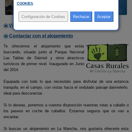
COOKIES
.
Video
Contactar con el alojamiento
Te ofrecemos el alojamiento que estás
buscando, situado junto al Parque Nacional
Las Tablas de Daimiel y otros atractivos
turísticos de primer nivel. Inaugurado en Junio
del 2014.
Equipada con todo lo que necesitáis para disfrutar de una estancia
tranquila, en el campo, con vistas hacia el ondulado paisaje daimieleño,
ideal para desconectar.
Si lo deseas, ponemos a vuestra disposición nuestras rutas a caballo o
los paseos en coche de caballos. Estamos seguros que os van a
encantar.
Si buscas un alojamiento en La Mancha, nos gustaría ofrecerte esta