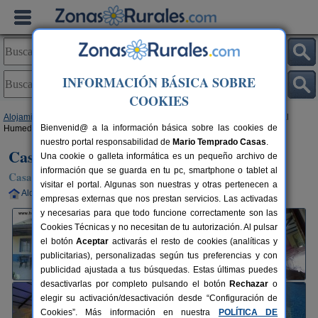
INFORMACIÓN BÁSICA SOBRE
COOKIES
Alojamientos
>
Castilla-La Mancha
>
Ciudad Real
>
Daimiel
> Casa Rural
Bienvenid@ a la información básica sobre las cookies de
Humedales de Daimiel
nuestro portal responsabilidad de
Mario Temprado Casas
.
Casa Rural Humedales de Daimiel
Una cookie o galleta informática es un pequeño archivo de
información que se guarda en tu pc, smartphone o tablet al
Casa Rural en Daimiel (Ciudad Real)
visitar el portal. Algunas son nuestras y otras pertenecen a
Alquiler completo
6-10+4 plazas
30 km de Ciudad Real
empresas externas que nos prestan servicios. Las activadas
y necesarias para que todo funcione correctamente son las
Cookies Técnicas y no necesitan de tu autorización. Al pulsar
el botón
Aceptar
activarás el resto de cookies (analíticas y
publicitarias), personalizadas según tus preferencias y con
publicidad ajustada a tus búsquedas. Estas últimas puedes
desactivarlas por completo pulsando el botón
Rechazar
o
elegir su activación/desactivación desde “Configuración de
Cookies”. Más información en nuestra
POLÍTICA DE