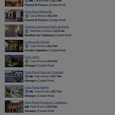
Casa Rural a
18,1 km
Fuente El Fresno
(Ciudad Real)
Casa Rural Montecillo
Casa Rural a
18,1 km
Fuente El Fresno
(Ciudad Real)
Vivienda vacacional Salón de Otoño
Vivienda turística a
21,5 km
Bolaños de Calatrava
(Ciudad Real)
La Boca del Gasset
Casa Rural a
22,2 km
Fernán Caballero
(Ciudad Real)
Casa Yedra
Casa Rural a
23,5 km
Almagro
(Ciudad Real)
Casa Rural Casa de Comedias
Casa Rural a
23,7 km
Almagro
(Ciudad Real)
Casa Rural Hidalga
Casa Rural a
23,7 km
Almagro
(Ciudad Real)
Hotel Rural Posada los Caballeros
Hotel Rural a
23,9 km
Almagro
(Ciudad Real)