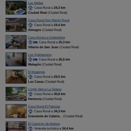
Las Melias
Casa Rural a
24,3 km
Ciudad Real
(Ciudad Real)
Casa Rural Don Martín Rural
Casa Rural a
24,4 km
Almagro
(Ciudad Real)
Casa Rural La Golondrina
Casa Rural a
25,3 km
Villarta de San Juan
(Ciudad Real)
Los Quintanares
Casa Rural a
26,5 km
Malagón
(Ciudad Real)
El Realengo
Casa Rural a
29,5 km
Las Casas
(Ciudad Real)
Cortijo Sierra La Solana
Casa Rural a
30,8 km
Herencia
(Ciudad Real)
Casa Rural El Palomar
Casa Rural a
34,3 km
Granatula de Calatra
... (Ciudad Real)
El Capricho de Andrea
Vivienda turística a
34,4 km