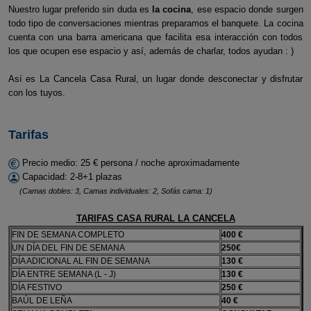
Nuestro lugar preferido sin duda es
la cocina
, ese espacio donde surgen
todo tipo de conversaciones mientras preparamos el banquete. La cocina
cuenta con una barra americana que facilita esa interacción con todos
los que ocupen ese espacio y así, además de charlar, todos ayudan : )
Así es La Cancela Casa Rural, un lugar donde desconectar y disfrutar
con los tuyos.
Tarifas
Precio medio: 25 € persona / noche aproximadamente
Capacidad: 2-8+1 plazas
(Camas dobles: 3, Camas individuales: 2, Sofás cama: 1)
TARIFAS CASA RURAL LA CANCELA
FIN DE SEMANA COMPLETO
400 €
UN DÍA DEL FIN DE SEMANA
250€
DÍA ADICIONAL AL FIN DE SEMANA
130 €
DÍA ENTRE SEMANA (L - J)
130 €
DÍA FESTIVO
250 €
BAÚL DE LEÑA
40 €