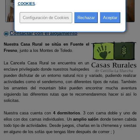
COOKIES
.
Contactar con el alojamiento
Nuestra Casa Rural se sitúa en Fuente el
Fresno
, junto a los Montes de Toledo.
La Cancela Casa Rural se encuentra en un
enclave privilegiado donde nuestros huéspedes
pueden disfrutar de un entorno natural rico y variado, pudiendo realizar
actividades como el senderismo, con diferentes tipos de rutas. También
los amantes del mountain bike pueden encontrar mucha aventura
siguiendo las diferentes rutas que te recomendaremos hacer si así lo
solicitas.
Nuestra casa cuenta con
4 dormitorios
. 3 con cama doble y uno de
ellos con dos camas individuales. Un
amplio salón
donde tienen cabida
todo tipo de actividades. Desde juegos, charlas en la chimenea y siestas
en alguno de los sofás que tengas libre después de comer ; )