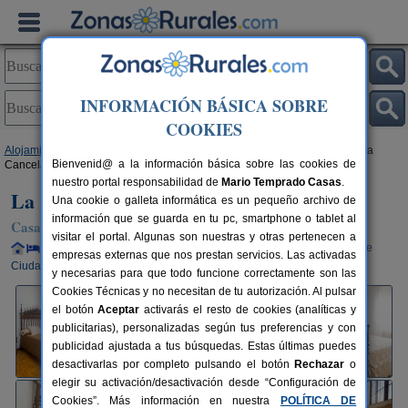
INFORMACIÓN BÁSICA SOBRE
COOKIES
Alojamientos
>
Castilla-La Mancha
>
Ciudad Real
>
Fuente El Fresno
> La
Bienvenid@ a la información básica sobre las cookies de
Cancela Casa Rural
nuestro portal responsabilidad de
Mario Temprado Casas
.
La Cancela Casa Rural
Una cookie o galleta informática es un pequeño archivo de
información que se guarda en tu pc, smartphone o tablet al
Casa Rural en Fuente El Fresno (Ciudad Real)
visitar el portal. Algunas son nuestras y otras pertenecen a
Alquiler completo y por habitaciones
2-8+1 plazas
35 km de
empresas externas que nos prestan servicios. Las activadas
Ciudad Real
y necesarias para que todo funcione correctamente son las
Cookies Técnicas y no necesitan de tu autorización. Al pulsar
el botón
Aceptar
activarás el resto de cookies (analíticas y
publicitarias), personalizadas según tus preferencias y con
publicidad ajustada a tus búsquedas. Estas últimas puedes
desactivarlas por completo pulsando el botón
Rechazar
o
elegir su activación/desactivación desde “Configuración de
Cookies”. Más información en nuestra
POLÍTICA DE