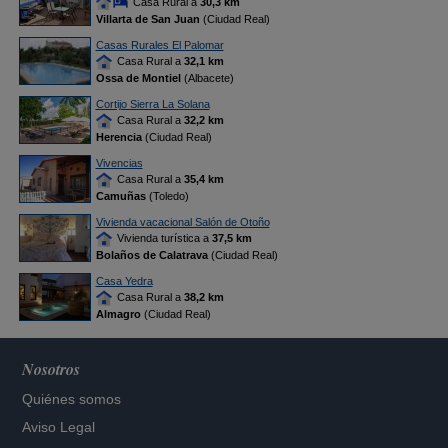
Casa Rural a
30,3 km
Villarta de San Juan
(Ciudad Real)
Casas Rurales El Palomar
Casa Rural a
32,1 km
Ossa de Montiel
(Albacete)
Cortijo Sierra La Solana
Casa Rural a
32,2 km
Herencia
(Ciudad Real)
Vivencias
Casa Rural a
35,4 km
Camuñas
(Toledo)
Vivienda vacacional Salón de Otoño
Vivienda turística a
37,5 km
Bolaños de Calatrava
(Ciudad Real)
Casa Yedra
Casa Rural a
38,2 km
Almagro
(Ciudad Real)
Nosotros
Quiénes somos
Aviso Legal