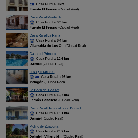
Casa Rural a
0 km
Fuente El Fresno
(Ciudad Real)
Casa Rural Montecillo
Casa Rural a
0,3 km
Fuente El Fresno
(Ciudad Real)
Casa Rural La Raña
Casa Rural a
6,4 km
Villarrubia de Los O
... (Ciudad Real)
Casa del Príncipe
Casa Rural a
10,6 km
Daimiel
(Ciudad Real)
Los Quintanares
Casa Rural a
16 km
Malagón
(Ciudad Real)
La Boca del Gasset
Casa Rural a
16,7 km
Fernán Caballero
(Ciudad Real)
Casa Rural Humedales de Daimiel
Casa Rural a
18,1 km
Daimiel
(Ciudad Real)
Molino de Zuacorta
Casa Rural a
20,7 km
Daimiel / Villarrubi
... (Ciudad Real)