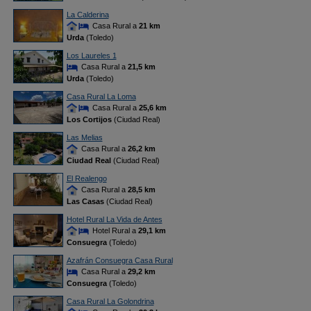
La Calderina
Casa Rural a
21 km
Urda
(Toledo)
Los Laureles 1
Casa Rural a
21,5 km
Urda
(Toledo)
Casa Rural La Loma
Casa Rural a
25,6 km
Los Cortijos
(Ciudad Real)
Las Melias
Casa Rural a
26,2 km
Ciudad Real
(Ciudad Real)
El Realengo
Casa Rural a
28,5 km
Las Casas
(Ciudad Real)
Hotel Rural La Vida de Antes
Hotel Rural a
29,1 km
Consuegra
(Toledo)
Azafrán Consuegra Casa Rural
Casa Rural a
29,2 km
Consuegra
(Toledo)
Casa Rural La Golondrina